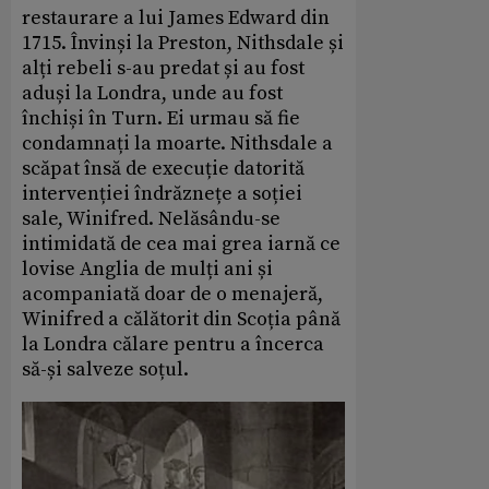
restaurare a lui James Edward din
1715. Învinși la Preston, Nithsdale și
alți rebeli s-au predat și au fost
aduși la Londra, unde au fost
închiși în Turn. Ei urmau să fie
condamnați la moarte. Nithsdale a
scăpat însă d
e execuție datorită
intervenției îndrăznețe a soției
sale, Winifred. Nelăsându-se
intimidată de cea mai grea iarnă ce
lovise Anglia de mulți ani și
acompaniată doar de o menajeră,
Winifred a călătorit din Scoția până
la Londra călare pentru a încerca
să-și salveze soțul.