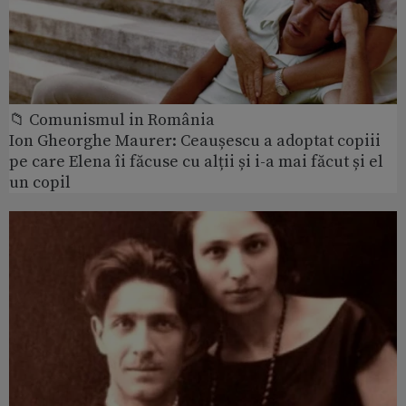
📁 Comunismul in România
Ion Gheorghe Maurer: Ceaușescu a adoptat copiii
pe care Elena îi făcuse cu alții și i-a mai făcut și el
un copil