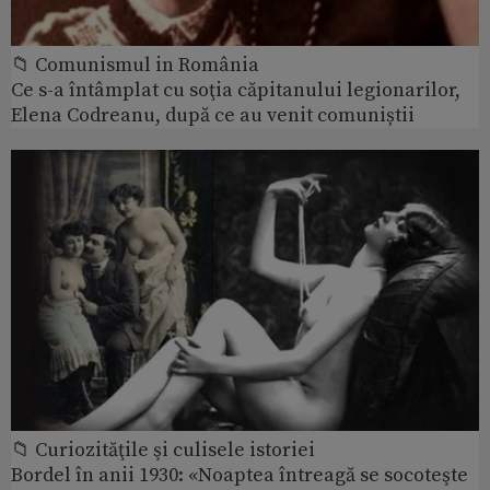
📁 Comunismul in România
Ce s-a întâmplat cu soţia căpitanului legionarilor,
Elena Codreanu, după ce au venit comuniștii
📁 Curiozităţile şi culisele istoriei
Bordel în anii 1930: «Noaptea întreagă se socoteşte