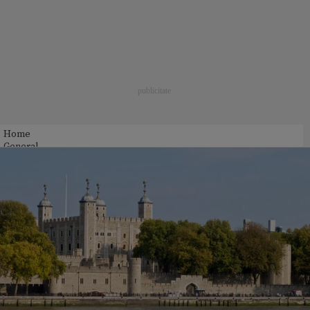
Home
General