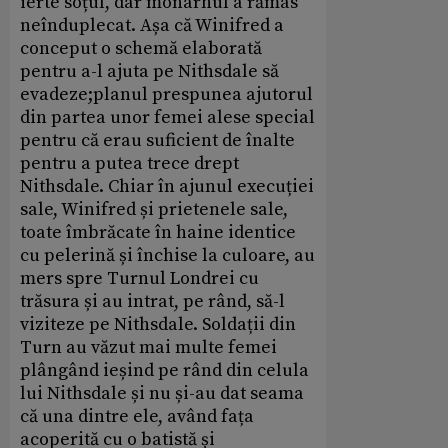
ierte soțul, dar monarhul a rămas
neînduplecat. Așa că Winifred a
conceput o schemă elaborată
pentru a-l ajuta pe Nithsdale să
evadeze;planul prespunea ajutorul
din partea unor femei alese special
pentru că erau suficient de înalte
pentru a putea trece drept
Nithsdale. Chiar în ajunul execuției
sale, Winifred și prietenele sale,
toate îmbrăcate în haine identice
cu pelerină și închise la culoare, au
mers spre Turnul Londrei cu
trăsura și au intrat, pe rând, să-l
viziteze pe Nithsdale. Soldații din
Turn au văzut mai multe femei
plângând ieșind pe rând din celula
lui Nithsdale și nu și-au dat seama
că una dintre ele, având fața
acoperită cu o batistă și