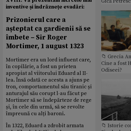
XVIII. Vă prezentăm aici cele mai
Gică Petres
inventive și îndrăznețe evadări:
Prizonierul care a
așteptat ca gardienii să se
îmbete – Sir Roger
Mortimer, 1 august 1323
📁 Grecia An
Mortimer era un lord influent care,
Cine a fost 
în copilărie, a fost un prieten
Odiseei?
apropiat al viitorului Eduard al II-
lea. Însă odată ce acesta a ajuns pe
tron, comportamentul său tiranic și
anturajul său corupt l-au făcut pe
Mortimer să se îndepărteze de rege
și, în cele din urmă, să se revolte
împreună cu alți baroni.
În 1322, Eduard a zdrobit armata
📁 Istorie 