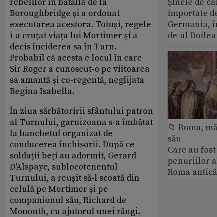
rebelilor în bătălia de la
Șinele de ca
Boroughbridge și a ordonat
importate d
executarea acestora. Totuși, regele
Germania, î
i-a cruțat viața lui Mortimer și a
de-al Doile
decis înciderea sa în Turn.
Probabil că acesta e locul în care
Sir Roger a cunoscut-o pe viitoarea
sa amantă și co-regentă, neglijata
Regina Isabella.
În ziua sărbătoririi sfântului patron
al Turnului, garnizoana s-a îmbătat
📁 Roma, măr
la banchetul organizat de
său
conducerea închisorii. După ce
Care au fost
soldații beți au adormit, Gerard
penuriilor 
D'Alspaye, sublocotenentul
Roma antică
Turnului, a reușit să-l scoată din
celulă pe Mortimer și pe
companionul său, Richard de
Monouth, cu ajutorul unei răngi.