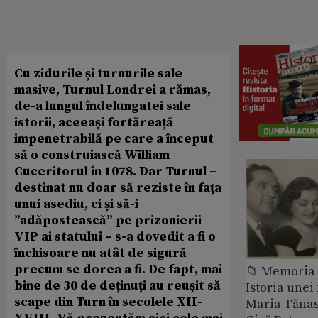
Cu zidurile și turnurile sale
masive, Turnul Londrei a rămas,
de-a lungul îndelungatei sale
istorii, aceeași fortăreață
impenetrabilă pe care a început
să o construiască William
Cuceritorul în 1078. Dar Turnul –
destinat nu doar să reziste în fața
unui asediu, ci și să-i
”adăpostească” pe prizonierii
VIP ai statului – s-a dovedit a fi o
închisoare nu atât de sigură
precum se dorea a fi. De fapt, mai
📁 Memoria 
bine de 30 de deținuți au reușit să
Istoria unei 
scape din Turn în secolele XII-
Maria Tănase