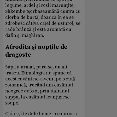
legume, ardei şi roşii mărunţite.
Shkembe tşorbaseamănă cumva cu
ciorba de burtă, doar că în ea se
zdrobesc câţiva căţei de usturoi, se
rade brânză şi este aromată cu
dafin şi măghiran.
Afrodita şi nopţile de
dragoste
Supa a urmat, pare-se, un alt
traseu. Etimologia ne spune că
acest cuvânt ne-a venit pe o rută
romanică, trecând din cuvântul
neogrec σοῦπα, prin italianul
suppa, la cuvântul franţuzesc
soupe.
Chiar şi textele homerice miros a