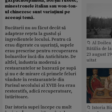
gazpachospaniolă, borşul rusesc,
minestronele italian sau won-ton-
ul chinezesc sunt variaţiuni pe
aceeaşi temă.
Bucătarii nu au făcut decât să
adapteze reţeta la gustul şi
ingredientele locului. Pentru că
📁 Al Doile
erau digerate cu uşurinţă, supele
Bătălia de l
erau prescrise pentru recuperarea
23 august 1
bolnavilor încă din Antichitate. De
uitat
altfel, industria modernă a
restaurantelor se bazează pe supă
şi nu e de mirare că primele feluri
vândute în restaurantele din
Parisul secolului al XVIII-lea erau
restoratifs, adică recuperatoare,
întăritoare.
Dar istoria supei începe cu mult
📁 Istoria B