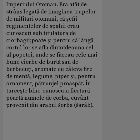
Imperiului Otoman. Era atât de
strâns legată de imaginea trupelor
de militari otomani, că şefii
regimentelor de spahii erau
cunoscuţi sub titulatura de
ciorbagii;poate şi pentru că lângă
cortul lor se afla dintotdeauna cel
al popotei, unde se făceau cele mai
bune ciorbe de burtă sau de
berbecuţi, aromate cu câteva fire
de mentă, legume, piper şi, pentru
ornament, pătrunjel proaspăt. În
turceşte bine-cunoscuta fiertură
poartă numele de çorba, cuvânt
provenit din arabul šorba (šarâb).