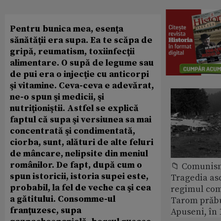
Pentru bunica mea, esenţa
sănătăţii era supa. Ea te scăpa de
gripă, reumatism, toxiinfecţii
alimentare. O supă de legume sau
de pui era o injecţie cu anticorpi
şi vitamine. Ceva-ceva e adevărat,
ne-o spun şi medicii, şi
nutriţioniştii. Astfel se explică
faptul că supa şi versiunea sa mai
concentrată şi condimentată,
ciorba, sunt, alături de alte feluri
de mâncare, nelipsite din meniul
românilor. De fapt, după cum o
📁 Comunis
spun istoricii, istoria supei este,
Tragedia as
probabil, la fel de veche ca şi cea
regimul com
a gătitului. Consomme-ul
Tarom prăbu
franţuzesc, supa
Apuseni, în 