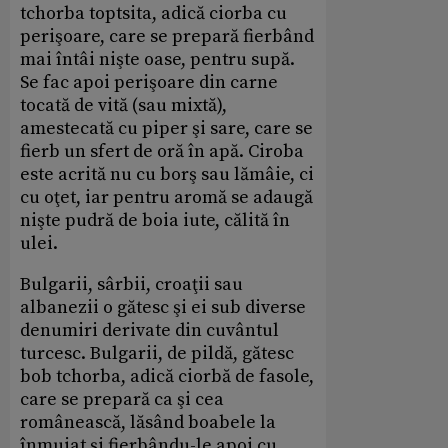
tchorba toptsita, adică ciorba cu
perişoare, care se prepară fierbând
mai întâi nişte oase, pentru supă.
Se fac apoi perişoare din carne
tocată de vită (sau mixtă),
amestecată cu piper şi sare, care se
fierb un sfert de oră în apă. Ciroba
este acrită nu cu borş sau lămâie, ci
cu oţet, iar pentru aromă se adaugă
nişte pudră de boia iute, călită în
ulei.
Bulgarii, sârbii, croaţii sau
albanezii o gătesc şi ei sub diverse
denumiri derivate din cuvântul
turcesc. Bulgarii, de pildă, gătesc
bob tchorba, adică ciorbă de fasole,
care se prepară ca şi cea
românească, lăsând boabele la
înmuiat şi fierbându-le apoi cu