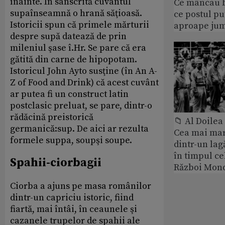
înainte. În sanscrită cuvântul
Ce mâncau bi
supaînseamnă o hrană săţioasă.
ce postul p
Istoricii spun că primele mărturii
aproape jum
despre supă datează de prin
mileniul şase î.Hr. Se pare că era
gătită din carne de hipopotam.
Istoricul John Ayto susţine (în An A-
Z of Food and Drink) că acest cuvânt
ar putea fi un construct latin
postclasic preluat, se pare, dintr-o
rădăcină preistorică
📁 Al Doile
germanică:sup. De aici ar rezulta
Cea mai ma
formele suppa, soupşi soupe.
dintr-un lag
în timpul ce
Spahii-ciorbagii
Război Mond
Ciorba a ajuns pe masa românilor
dintr-un capriciu istoric, fiind
fiartă, mai întâi, în ceaunele şi
cazanele trupelor de spahii ale