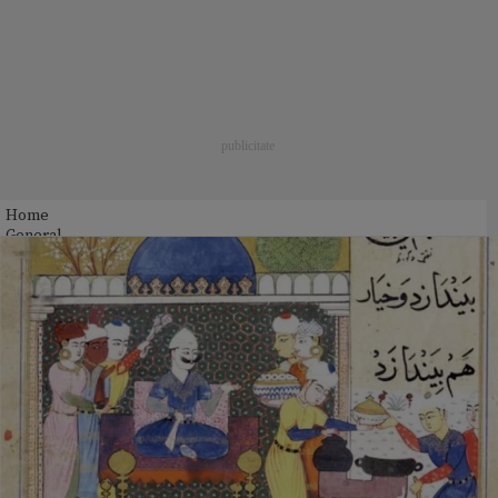
Home
General