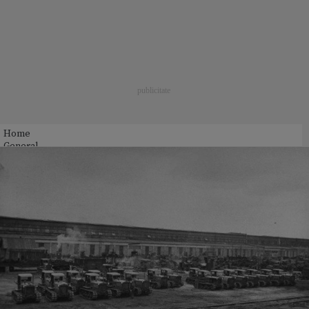
Home
General