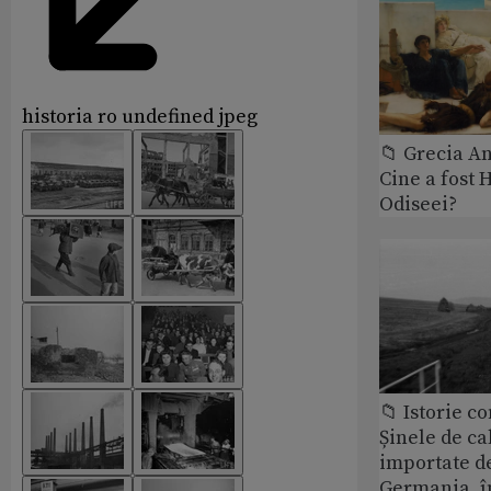
historia ro undefined jpeg
📁 Grecia An
Cine a fost 
Odiseei?
📁 Istorie 
Șinele de ca
importate d
Germania, î