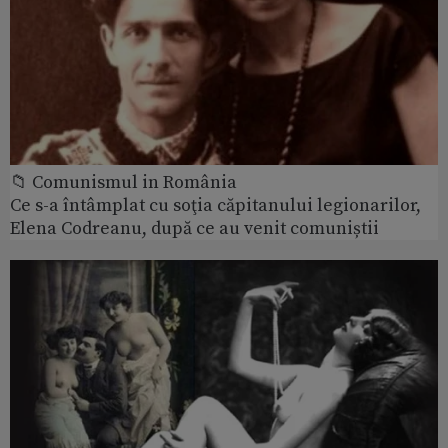
📁 Comunismul in România
Ce s-a întâmplat cu soţia căpitanului legionarilor,
Elena Codreanu, după ce au venit comuniștii