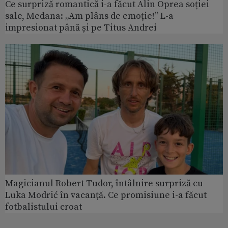
Ce surpriză romantică i-a făcut Alin Oprea soției
sale, Medana: „Am plâns de emoție!” L-a
impresionat până și pe Titus Andrei
Magicianul Robert Tudor, întâlnire surpriză cu
Luka Modrić în vacanță. Ce promisiune i-a făcut
fotbalistului croat