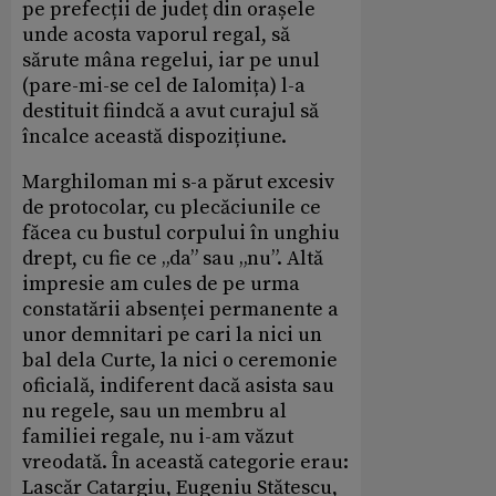
pe prefecții de județ din orașele
unde acosta vaporul regal, să
sărute mâna regelui, iar pe unul
(pare-mi-se cel de Ialomița) l-a
destituit fiindcă a avut curajul să
încalce această dispozițiune.
Marghiloman mi s-a părut excesiv
de protocolar, cu plecăciunile ce
făcea cu bustul corpului în unghiu
drept, cu fie ce „da” sau „nu”. Altă
impresie am cules de pe urma
constatării absenței permanente a
unor demnitari pe cari la nici un
bal dela Curte, la nici o ceremonie
oficială, indiferent dacă asista sau
nu regele, sau un membru al
familiei regale, nu i-am văzut
vreodată. În această categorie erau:
Lascăr Catargiu, Eugeniu Stătescu,