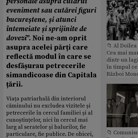
personale asupra cutărui
eveniment sau cutărei figuri
bucureștene, și atunci
întemeiate și sprijinite de
dovezi
”. Noi ne-am oprit
📁 Al Doile
asupra acelei părți care
Cea mai ma
reflectă modul în care se
dintr-un lag
desfășurau petrecerile
în timpul ce
Război Mond
simandicoase din Capitala
țării.
Viața patriarhală din interiorul
căminului nu excludea vizitele și
petrecerile în cercul familiei și al
cunoștințelor, nici în cercul mai
larg al seratelor și balurilor, fie
📁 Comunis
particulare, fie publice. De obicei,