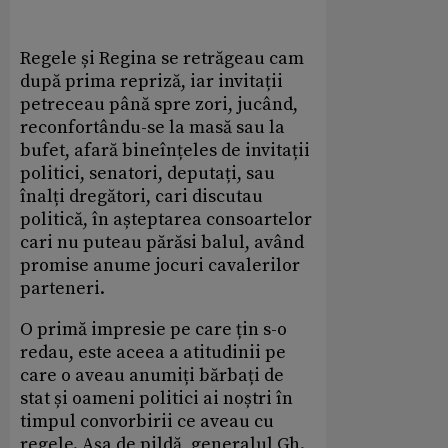
Regele și Regina se retrăgeau cam
după prima repriză, iar invitații
petreceau până spre zori, jucând,
reconfortându-se la masă sau la
bufet, afară bineînțeles de invitații
politici, senatori, deputați, sau
înalți dregători, cari discutau
politică, în așteptarea consoartelor
cari nu puteau părăsi balul, având
promise anume jocuri cavalerilor
parteneri.
O primă impresie pe care țin s-o
redau, este aceea a atitudinii pe
care o aveau anumiți bărbați de
stat și oameni politici ai noștri în
timpul convorbirii ce aveau cu
regele. Așa de pildă, generalul Gh.