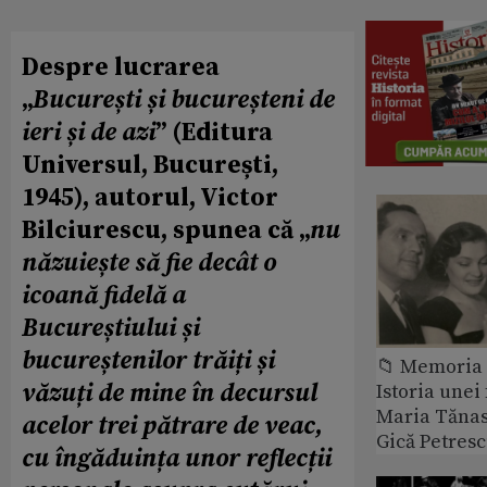
Despre lucrarea
„
București și bucureșteni de
ieri și de azi
” (Editura
Universul, București,
1945), autorul, Victor
Bilciurescu, spunea că „
nu
năzuiește să fie decât o
icoană fidelă a
Bucureștiului și
bucureștenilor trăiți și
📁 Memoria 
văzuți de mine în decursul
Istoria unei 
Maria Tănase
acelor trei pătrare de veac,
Gică Petres
cu îngăduința unor reflecții