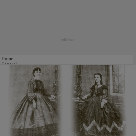
Home
General