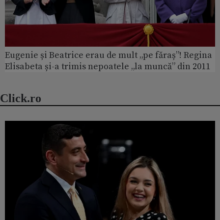
Eugenie și Beatrice erau de mult „pe făraș”! Regina
Elisabeta și-a trimis nepoatele „la muncă” din 2011
Click.ro