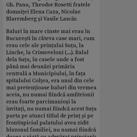
Gh. Panu, Theodor Rosetti fratele
domniței Elena Cuza, Nicolae
Blaremberg și Vasile Lascăr.
Baluri în mare cinste mai erau în
București în câteva case mari, cum
erau cele ale prințului Suțu, la
Linche, la Crissoveloni (...). Balul
dela Suțu, în casele unde a fost
până mai deunăzi primăria
centrală a Municipiului, în fața
spitalului Colțea, era unul din cele
mai pretențioase baluri din vremea
aceia, nu numai fiindcă amfitrionii
erau foarte parcimanioși la
invitați, nu numai fiindcă acest Suțu
purta pe atunci titlul de prinț și pe
frontispiciul palatului avea zidit
blazonul familiei, nu numai fiindcă
ducea o viață cu adevărat princiară: