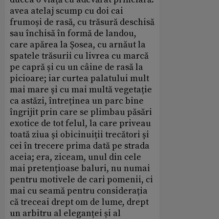
avea atelaj scump cu doi cai
frumoși de rasă, cu trăsură deschisă
sau închisă în formă de landou,
care apărea la Șosea, cu arnăut la
spatele trăsurii cu livrea cu marcă
pe capră și cu un câine de rasă la
picioare; iar curtea palatului mult
mai mare și cu mai multă vegetație
ca astăzi, întreținea un parc bine
îngrijit prin care se plimbau păsări
exotice de tot felul, la care priveau
toată ziua și obicinuiții trecători și
cei în trecere prima dată pe strada
aceia; era, ziceam, unul din cele
mai pretențioase baluri, nu numai
pentru motivele de cari pomenii, ci
mai cu seamă pentru considerația
că treceai drept om de lume, drept
un arbitru al eleganței și al