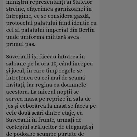
miniștrii reprezentanți ai Statelor
streine, ofițerimea garnizoanei în
întregime, ce se considera gazdă,
protocolul palatului fiind identic cu
cel al palatului imperial din Berlin
unde uniforma militară avea
primul pas.
Suveranii își făceau intrarea în
saloane pe la ora 10, când începea
și jocul, în care timp regele se
întrețenea cu cei mai de seamă
invitați, iar regina cu doamnele
acestora. La miezul nopții se
servea masa pe reprize în sala de
jos și coborârea la masă se făcea pe
cele două scări dintre etaje, cu
Suveranii în frunte, urmați de
cortegiul strălucitor de eleganță și
de podoabe scumpe purtate de