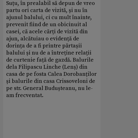
Suțu, în prealabil să depun de vreo
partu ori carta de vizită, și nu în
ajunul balului, ci cu mult înainte,
prevenit fiind de un obicinuit al
casei, că acele cărți de vizită din
ajun, alcătuiau o evidență de
dorința de a fi printre părtașii
balului și nu de a întreține relații
de curtenie față de gazdă. Balurile
dela Filipascu Linche (Lenș) din
casa de pe fosta Calea Dorobanților
și balurile din casa Crissoveloni de
pe str. General Budușteanu, nu le-
am frecventat.