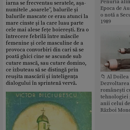
Penuria ali
iarna se frecventau seratele, așa-
Epoca de Aur
numitele „soarele”, balurile și
o notă a Sec
balurile mascate ce erau atunci la
1989
mare cinste și la care luau parte
cele mai alese fețe boierești. Era o
întrecere febrilă între măscile
femenine și cele masculine de a
provoca convorbiri din cari să se
poată ghici cine se ascunde sub
cutare mască, sau cutare domino,
ce izbuteau să se distingă prin
reușita mascării și inteligența
📁 Al Doile
dialogului în sprintenă vervă.
Dezvoltarea 
românești c
tehnologiei
anii celui d
Război Mond