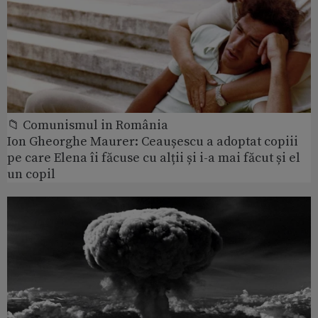
📁 Comunismul in România
Ion Gheorghe Maurer: Ceaușescu a adoptat copiii
pe care Elena îi făcuse cu alții și i-a mai făcut și el
un copil