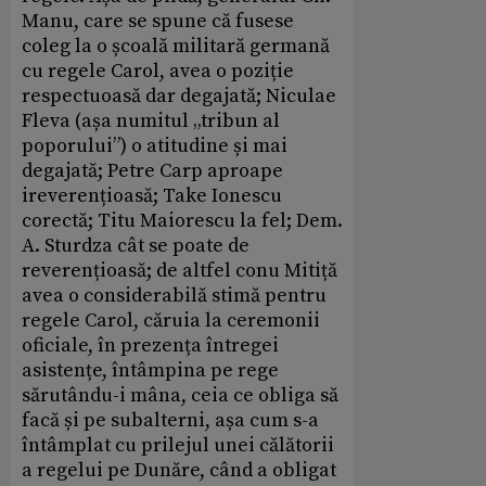
Manu, care se spune că fusese
coleg la o școală militară germană
cu regele Carol, avea o poziție
respectuoasă dar degajată; Niculae
Fleva (așa numitul „tribun al
poporului”) o atitudine și mai
degajată; Petre Carp aproape
ireverențioasă; Take Ionescu
corectă; Titu Maiorescu la fel; Dem.
A. Sturdza cât se poate de
reverențioasă; de altfel conu Mitiță
avea o considerabilă stimă pentru
regele Carol, căruia la ceremonii
oficiale, în prezența întregei
asistențe, întâmpina pe rege
sărutându-i mâna, ceia ce obliga să
facă și pe subalterni, așa cum s-a
întâmplat cu prilejul unei călătorii
a regelui pe Dunăre, când a obligat