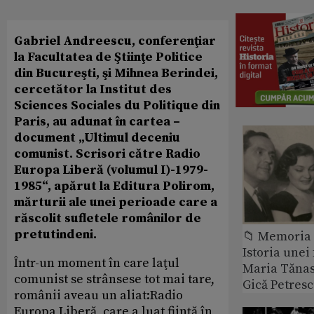
Gabriel Andreescu, conferenţiar
la Facultatea de Ştiinţe Politice
din Bucureşti, şi Mihnea Berindei,
cercetător la Institut des
Sciences Sociales du Politique din
Paris, au adunat în cartea –
document „Ultimul deceniu
comunist. Scrisori către Radio
Europa Liberă (volumul I)-1979-
1985“, apărut la Editura Polirom,
mărturii ale unei perioade care a
răscolit sufletele românilor de
pretutindeni.
📁 Memoria 
Istoria unei 
Într-un moment în care laţul
Maria Tănase
comunist se strânsese tot mai tare,
Gică Petres
românii aveau un aliat:Radio
Europa Liberă, care a luat fiinţă în