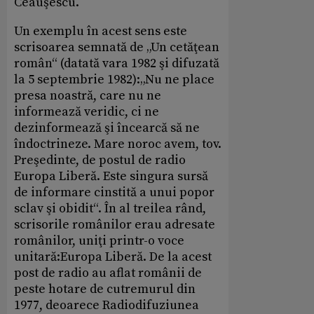
Ceauşescu.
Un exemplu în acest sens este
scrisoarea semnată de „Un cetăţean
român“ (datată vara 1982 şi difuzată
la 5 septembrie 1982):„Nu ne place
presa noastră, care nu ne
informează veridic, ci ne
dezinformează şi încearcă să ne
îndoctrineze. Mare noroc avem, tov.
Preşedinte, de postul de radio
Europa Liberă. Este singura sursă
de informare cinstită a unui popor
sclav şi obidit“. În al treilea rând,
scrisorile românilor erau adresate
românilor, uniţi printr-o voce
unitară:Europa Liberă. De la acest
post de radio au aflat românii de
peste hotare de cutremurul din
1977, deoarece Radiodifuziunea