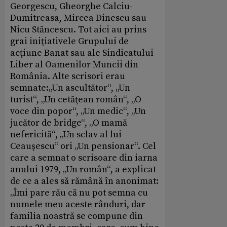
Georgescu, Gheorghe Calciu-
Dumitreasa, Mircea Dinescu sau
Nicu Stăncescu. Tot aici au prins
grai iniţiativele Grupului de
acţiune Banat sau ale Sindicatului
Liber al Oamenilor Muncii din
România. Alte scrisori erau
semnate:„Un ascultător“, „Un
turist“, „Un cetăţean român“, „O
voce din popor“, „Un medic“, „Un
jucător de bridge“, „O mamă
nefericită“, „Un sclav al lui
Ceauşescu“ ori „Un pensionar“. Cel
care a semnat o scrisoare din iarna
anului 1979, „Un român“, a explicat
de ce a ales să rămână în anonimat:
„Îmi pare rău că nu pot semna cu
numele meu aceste rânduri, dar
familia noastră se compune din