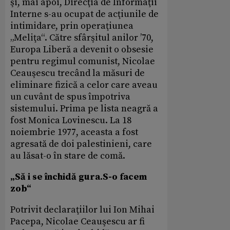
şi, mai apoi, Direcţia de Informaţii
Interne s-au ocupat de acţiunile de
intimidare, prin operaţiunea
„Meliţa“. Către sfârşitul anilor ’70,
Europa Liberă a devenit o obsesie
pentru regimul comunist, Nicolae
Ceauşescu trecând la măsuri de
eliminare fizică a celor care aveau
un cuvânt de spus împotriva
sistemului. Prima pe lista neagră a
fost Monica Lovinescu. La 18
noiembrie 1977, aceasta a fost
agresată de doi palestinieni, care
au lăsat-o în stare de comă.
„Să i se închidă gura.S-o facem
zob“
Potrivit declaraţiilor lui Ion Mihai
Pacepa, Nicolae Ceauşescu ar fi