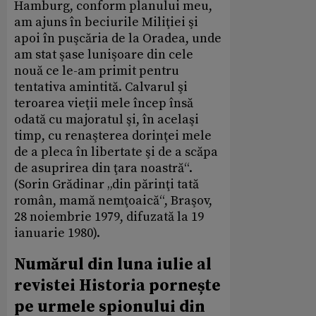
Hamburg, conform planului meu,
am ajuns în beciurile Miliţiei şi
apoi în puşcăria de la Oradea, unde
am stat şase lunişoare din cele
nouă ce le-am primit pentru
tentativa amintită. Calvarul şi
teroarea vieţii mele încep însă
odată cu majoratul şi, în acelaşi
timp, cu renaşterea dorinţei mele
de a pleca în libertate şi de a scăpa
de asuprirea din ţara noastră“.
(Sorin Grădinar „din părinţi tată
român, mamă nemţoaică“, Braşov,
28 noiembrie 1979, difuzată la 19
ianuarie 1980).
Numărul din luna iulie al
revistei Historia pornește
pe urmele spionului din