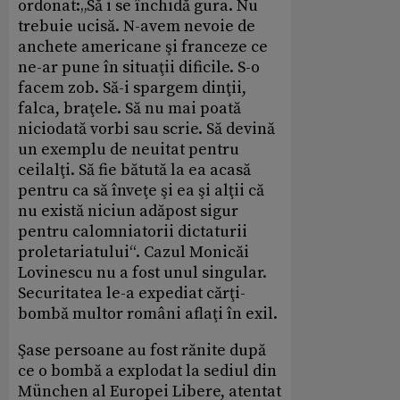
ordonat:„Să i se închidă gura. Nu
trebuie ucisă. N-avem nevoie de
anchete americane şi franceze ce
ne-ar pune în situaţii dificile. S-o
facem zob. Să-i spargem dinţii,
falca, braţele. Să nu mai poată
niciodată vorbi sau scrie. Să devină
un exemplu de neuitat pentru
ceilalţi. Să fie bătută la ea acasă
pentru ca să înveţe şi ea şi alţii că
nu există niciun adăpost sigur
pentru calomniatorii dictaturii
proletariatului“. Cazul Monicăi
Lovinescu nu a fost unul singular.
Securitatea le-a expediat cărţi-
bombă multor români aflaţi în exil.
Şase persoane au fost rănite după
ce o bombă a explodat la sediul din
München al Europei Libere, atentat