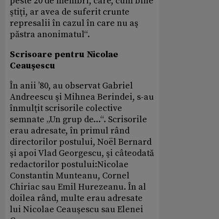
peste 20 de membri, care, cum bine
ştiţi, ar avea de suferit crunte
represalii în cazul în care nu aş
păstra anonimatul“.
Scrisoare pentru Nicolae
Ceauşescu
În anii ’80, au observat Gabriel
Andreescu şi Mihnea Berindei, s-au
înmulţit scrisorile colective
semnate „Un grup de…“. Scrisorile
erau adresate, în primul rând
directorilor postului, Noël Bernard
şi apoi Vlad Georgescu, şi câteodată
redactorilor postului:Nicolae
Constantin Munteanu, Cornel
Chiriac sau Emil Hurezeanu. În al
doilea rând, multe erau adresate
lui Nicolae Ceauşescu sau Elenei