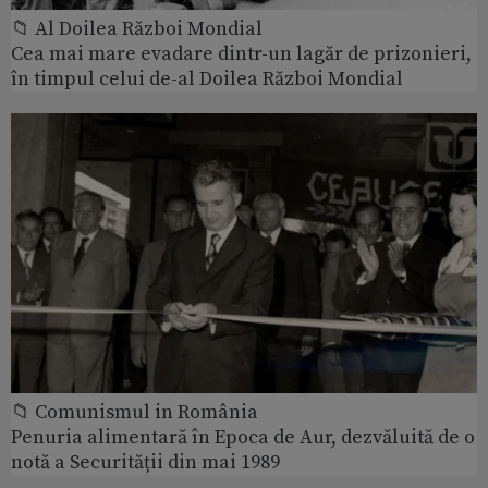
📁 Al Doilea Război Mondial
Cea mai mare evadare dintr-un lagăr de prizonieri,
în timpul celui de-al Doilea Război Mondial
📁 Comunismul in România
Penuria alimentară în Epoca de Aur, dezvăluită de o
notă a Securității din mai 1989