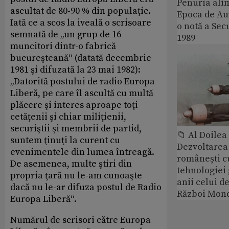
Penuria ali
ascultat de 80-90 % din populaţie.
Epoca de Aur
Iată ce a scos la iveală o scrisoare
o notă a Sec
semnată de „un grup de 16
1989
muncitori dintr-o fabrică
bucureşteană“ (datată decembrie
1981 şi difuzată la 23 mai 1982):
„Datorită postului de radio Europa
Liberă, pe care îl ascultă cu multă
plăcere şi interes aproape toţi
cetăţenii şi chiar miliţienii,
securiştii şi membrii de partid,
📁 Al Doile
suntem ţinuţi la curent cu
Dezvoltarea 
evenimentele din lumea întreagă.
românești c
De asemenea, multe ştiri din
tehnologiei
propria ţară nu le-am cunoaşte
anii celui d
dacă nu le-ar difuza postul de Radio
Război Mond
Europa Liberă“.
Numărul de scrisori către Europa