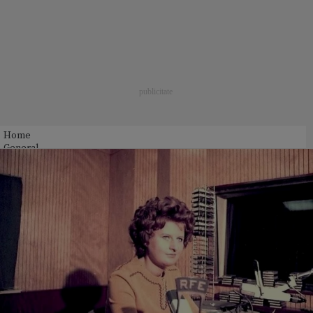
Home
General