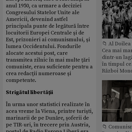
anul 1950, ca urmare a deciziei
Congresului Statelor Unite ale
Americii, devenind astfel
principala punte de legătură între
locuitorii Europei Centrale şi de
Est, prizonieri ai comunismului, şi
📁 Al Doile
lumea Occidentului. Fondurile
Cea mai ma
alocate acestui post, care
dintr-un lag
transmitea zilnic în mai multe ţări
în timpul ce
comuniste, erau suficiente pentru a
Război Mond
crea redacţii numeroase şi
competente.
Strigătul libertăţii
În urma unor statistici realizate în
acea vreme la Viena, printre turişti,
marinarii de pe Dunăre, şoferii de
pe TIR-uri, în trecere prin Austria,
📁 Comunis
postul de Radio Europa Liberă era