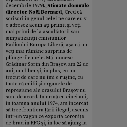
decembrie 1979).„
Stimate domnule
director Noël Bernard,
Cred că
scrisori în genul celei pe care eu v-
o adresez acum aţi primit şi veţi
mai primi de la ascultătorii sau
simpatizanţii emisiunilor
Radioului Europa Liberă, aşa că nu
veţi mai rămâne surprins de
plângerile mele. Mă numesc
Grădinar Sorin din Braşov, am 22 de
ani, om liber şi, în plus, cu un
trecut de care nu îmi e ruşine, cu
toate că edilii şi organele de
represiune ale oraşului Braşov nu
sunt de acord. În urmă cu cinci ani,
în toamna anului 1974, am încercat
să trec frontiera ţării ilegal, ascuns
într-un vagon ce exporta coroniţe
de brad în RFG şi, în loc să ajung la