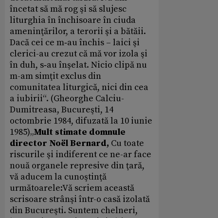
încetat să mă rog şi să slujesc
liturghia în închisoare în ciuda
ameninţărilor, a terorii şi a bătăii.
Dacă cei ce m‑au închis – laici şi
clerici-au crezut că mă vor izola şi
în duh, s‑au înşelat. Nicio clipă nu
m-am simţit exclus din
comunitatea liturgică, nici din cea
a iubirii“. (Gheorghe Calciu-
Dumitreasa, Bucureşti, 14
octombrie 1984, difuzată la 10 iunie
1985)„
Mult stimate domnule
director Noël Bernard,
Cu toate
riscurile şi indiferent ce ne-ar face
nouă organele represive din ţară,
vă aducem la cunoştinţă
următoarele:Vă scriem această
scrisoare strânşi într-o casă izolată
din Bucureşti. Suntem chelneri,