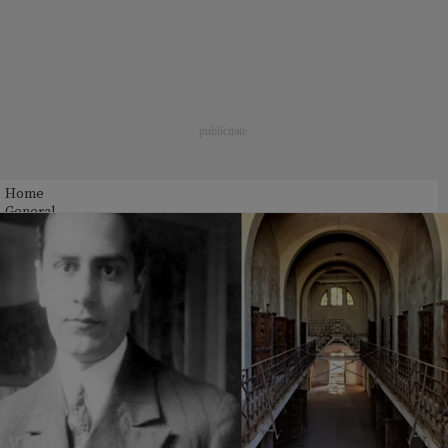
Home
General