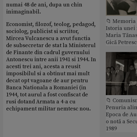
numai 48 de ani, dupa un chin
inimaginabil.
📁 Memoria 
Economist, filozof, teolog, pedagod,
Istoria unei 
sociolog, publicist si scriitor,
Maria Tănase
Mircea Vulcanescu a avut functia
Gică Petres
de subsecretar de stat la Ministerul
de Finante din cadrul guvernului
Antonescu intre anii 1941 si 1944. In
acesti trei ani, acesta a reusit
imposibilul si a obtinut mai mult
decat opt vagoane de aur pentru
Banca Nationala a Romaniei (in
1944, tot aurul a fost confiscat de
📁 Comunis
rusi dotand Armata a 4-a cu
Penuria ali
echipament militar nemtesc nou.
Epoca de Aur
o notă a Sec
1989