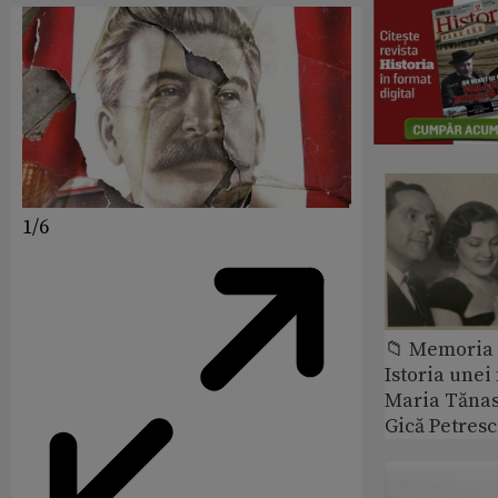
1/6
📁 Memoria 
Istoria unei 
Maria Tănase
Gică Petres