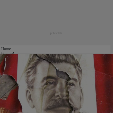
Home
General