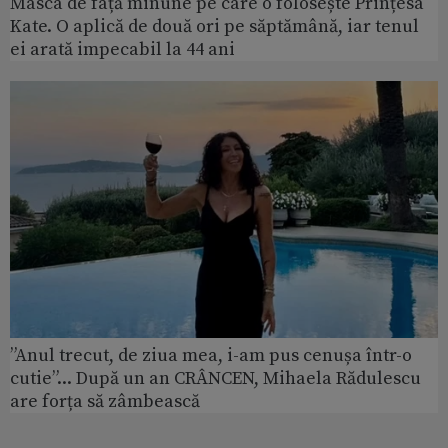
Masca de față minune pe care o folosește Prințesa
Kate. O aplică de două ori pe săptămână, iar tenul
ei arată impecabil la 44 ani
”Anul trecut, de ziua mea, i-am pus cenușa într-o
cutie”... După un an CRÂNCEN, Mihaela Rădulescu
are forța să zâmbească