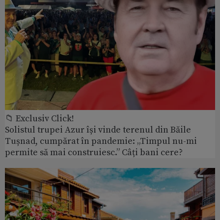
📁 Exclusiv Click!
Solistul trupei Azur își vinde terenul din Băile
Tușnad, cumpărat în pandemie: „Timpul nu-mi
permite să mai construiesc.” Câți bani cere?