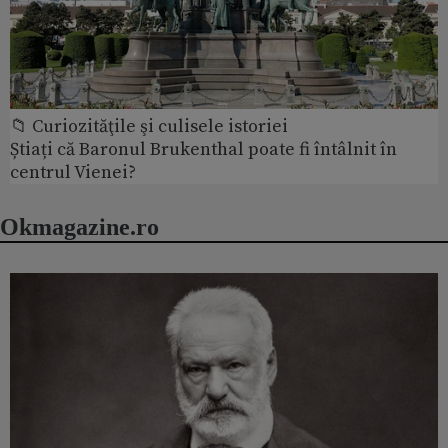
📁 Curiozităţile şi culisele istoriei
Știați că Baronul Brukenthal poate fi întâlnit în
centrul Vienei?
Okmagazine.ro