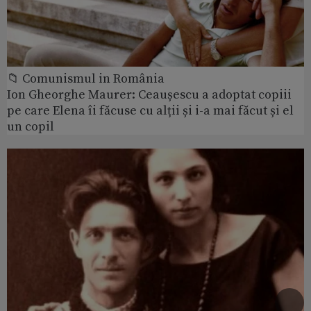
📁 Comunismul in România
Ion Gheorghe Maurer: Ceaușescu a adoptat copiii
pe care Elena îi făcuse cu alții și i-a mai făcut și el
un copil