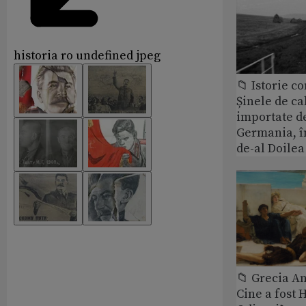
historia ro undefined jpeg
📁 Istorie 
Șinele de ca
importate d
Germania, î
de-al Doile
📁 Grecia An
Cine a fost 