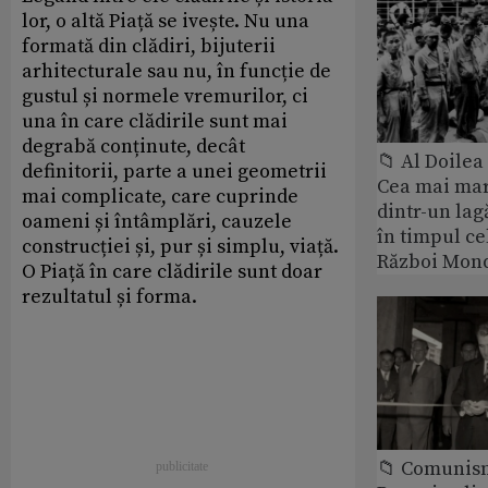
lor, o altă Piață se ivește. Nu una
formată din clădiri, bijuterii
arhitecturale sau nu, în funcție de
gustul și normele vremurilor, ci
una în care clădirile sunt mai
degrabă conținute, decât
📁 Al Doile
definitorii, parte a unei geometrii
Cea mai ma
mai complicate, care cuprinde
dintr-un lag
oameni și întâmplări, cauzele
în timpul ce
construcției și, pur și simplu, viață.
Război Mond
O Piață în care clădirile sunt doar
rezultatul și forma.
📁 Comunis