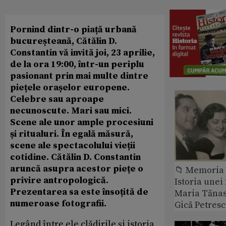
Pornind dintr-o piață urbană
bucureșteană, Cătălin D.
Constantin vă invită joi, 23 aprilie,
de la ora 19:00, într-un periplu
pasionant prin mai multe dintre
piețele orașelor europene.
Celebre sau aproape
necunoscute. Mari sau mici.
Scene ale unor ample procesiuni
și ritualuri. În egală măsură,
scene ale spectacolului vieții
cotidine. Cătălin D. Constantin
aruncă asupra acestor piețe o
📁 Memoria 
privire antropologică.
Istoria unei 
Prezentarea sa este însoțită de
Maria Tănase
numeroase fotografii.
Gică Petres
Legând între ele clădirile și istoria