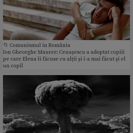
📁 Comunismul in România
Ion Gheorghe Maurer: Ceaușescu a adoptat copiii
pe care Elena îi făcuse cu alții și i-a mai făcut și el
un copil