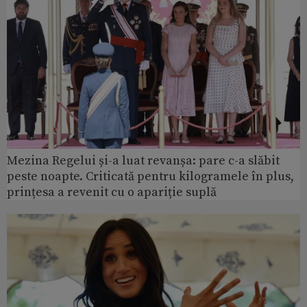
Mezina Regelui și-a luat revanșa: pare c-a slăbit
peste noapte. Criticată pentru kilogramele în plus,
prințesa a revenit cu o apariție suplă