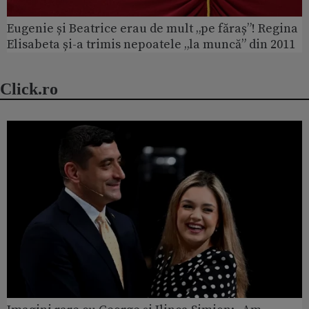
Eugenie și Beatrice erau de mult „pe făraș”! Regina
Elisabeta și-a trimis nepoatele „la muncă” din 2011
Click.ro