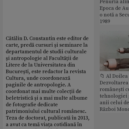
Penuria ali
Epoca de Aur
o notă a Sec
1989
Cătălin D. Constantin este editor de
carte, predă cursuri și seminare la
departamentul de studii culturale
și antropologie al Facultății de
Litere de la Universitatea din
București, este redactor la revista
📁 Al Doile
Cultura, unde coordonează
Dezvoltarea 
paginile de antropologie. A
românești c
coordonat mai multe colecții de
tehnologiei
beletristică și a mai multe albume
anii celui d
de fotografie dedicate
Război Mond
patrimoniului cultural românesc.
Teza de doctorat, publicată în 2013,
a avut ca temă viața cotidiană în