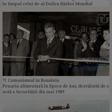
în timpul celui de-al Doilea Război Mondial
📁 Comunismul in România
Penuria alimentară în Epoca de Aur, dezvăluită de o
notă a Securității din mai 1989