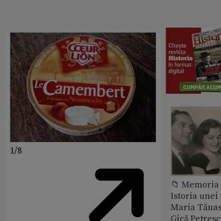
1/8
📁 Memoria 
Istoria unei 
Maria Tănase
Gică Petres