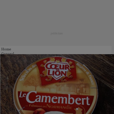
Home
General