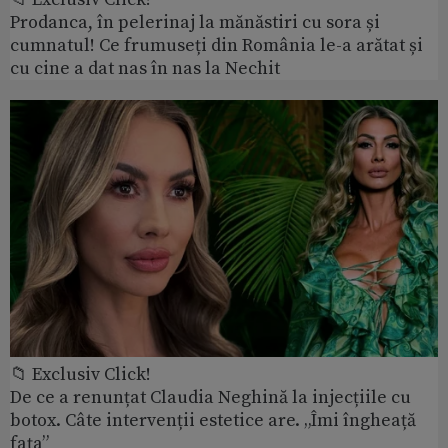
Prodanca, în pelerinaj la mănăstiri cu sora și
cumnatul! Ce frumuseți din România le-a arătat și
cu cine a dat nas în nas la Nechit
📁 Exclusiv Click!
De ce a renunțat Claudia Neghină la injecțiile cu
botox. Câte intervenții estetice are. „Îmi îngheață
fața”