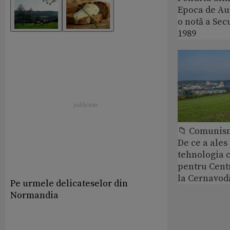
Epoca de Aur
o notă a Sec
1989
📁 Comunis
De ce a ale
tehnologia 
pentru Cent
la Cernavod
Pe urmele delicateselor din
Normandia