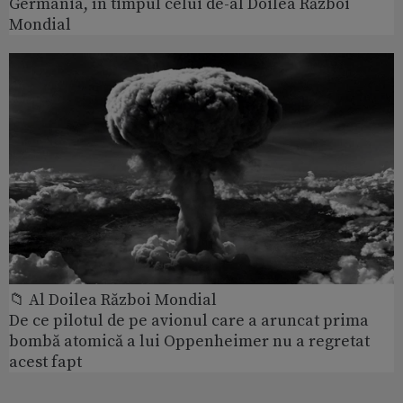
Germania, în timpul celui de-al Doilea Război
Mondial
📁 Al Doilea Război Mondial
De ce pilotul de pe avionul care a aruncat prima
bombă atomică a lui Oppenheimer nu a regretat
acest fapt