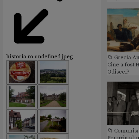
historia ro undefined jpeg
📁 Grecia An
Cine a fost 
Odiseei?
📁 Comunis
Penuria ali