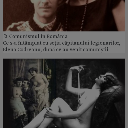
📁 Comunismul in România
Ce s-a întâmplat cu soţia căpitanului legionarilor,
Elena Codreanu, după ce au venit comuniștii