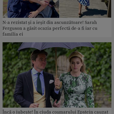
N-a rezistat și a ieșit din ascunzătoare! Sarah
Ferguson a găsit ocazia perfectă de-a fi iar cu
familia ei
Încă o iubește! În ciuda coșmarului Epstein cauzat