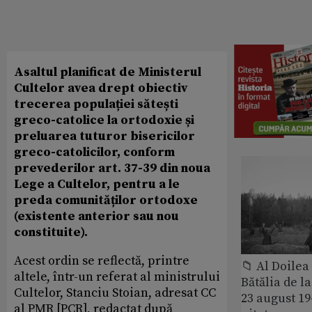
Asaltul planificat de Ministerul
Cultelor avea drept obiectiv
trecerea populației sătești
greco-catolice la ortodoxie și
preluarea tuturor bisericilor
greco-catolicilor, conform
prevederilor art. 37-39 din noua
Lege a Cultelor, pentru a le
preda comunităților ortodoxe
(existente anterior sau nou
constituite).
Acest ordin se reflectă, printre
📁 Al Doile
altele, într-un referat al ministrului
Bătălia de l
Cultelor, Stanciu Stoian, adresat CC
23 august 1
al PMR [PCR], redactat după