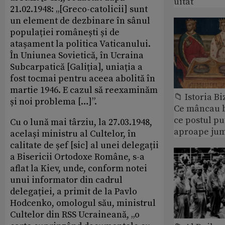
uitat
21.02.1948: „[Greco-catolicii] sunt
un element de dezbinare în sânul
populației românești și de
atașament la politica Vaticanului.
În Uniunea Sovietică, în Ucraina
Subcarpatică [Galiția], uniația a
fost tocmai pentru aceea abolită în
martie 1946. E cazul să reexaminăm
📁 Istoria B
și noi problema […]”.
Ce mâncau bi
ce postul p
Cu o lună mai târziu, la 27.03.1948,
aproape jum
același ministru al Cultelor, în
calitate de șef [sic] al unei delegații
a Bisericii Ortodoxe Române, s-a
aflat la Kiev, unde, conform notei
unui informator din cadrul
delegației, a primit de la Pavlo
Hodcenko, omologul său, ministrul
Cultelor din RSS Ucraineană, „o