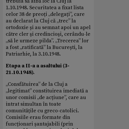
trebuia să aibă loc la Cluj la
1.10.1948. Securitatea a fixat lista
celor 38 de preoți „delegați”, care
au declarat la Cluj că „trec” la
ortodoxie și au semnat apoi un apel
către cler şi credincioşi, cerându-le
„să le urmeze pilda”. „Trecerea” lor
a fost „ratificată” la București, la
Patriarhie, la 3.10.1948.
Etapa a II-a a asaltului (3-
21.10.1948).
„Consfătuirea” de la Cluj a
„legitimat” constituirea imediată a
unor comisii „de acțiune”, care au
intrat simultan în toate
comunitățile cu greco-catolici.
Comisiile erau formate din
funcționari șantajabili (prin