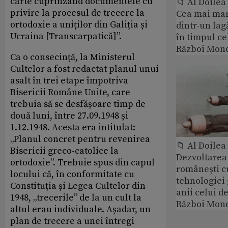
carte cuprinzând documentele cu
📁 Al Doile
privire la procesul de trecere la
Cea mai ma
ortodoxie a uniților din Galiția și
dintr-un lag
Ucraina [Transcarpatică]”.
în timpul ce
Război Mond
Ca o consecință, la Ministerul
Cultelor a fost redactat planul unui
asalt în trei etape împotriva
Bisericii Române Unite, care
trebuia să se desfășoare timp de
două luni, între 27.09.1948 și
1.12.1948. Acesta era intitulat:
„Planul concret pentru revenirea
📁 Al Doile
Bisericii greco-catolice la
Dezvoltarea 
ortodoxie”. Trebuie spus din capul
românești c
locului că, în conformitate cu
tehnologiei
Constituția și Legea Cultelor din
anii celui d
1948, „trecerile” de la un cult la
Război Mond
altul erau individuale. Așadar, un
plan de trecere a unei întregi