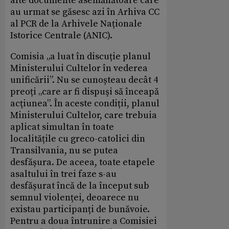
alte documente asemănătoare care
au urmat se găsesc azi în Arhiva CC
al PCR de la Arhivele Naționale
Istorice Centrale (ANIC).
Comisia „a luat în discuție planul
Ministerului Cultelor în vederea
unificării”. Nu se cunoșteau decât 4
preoți „care ar fi dispuşi să înceapă
acţiunea”. În aceste condiții, planul
Ministerului Cultelor, care trebuia
aplicat simultan în toate
localitățile cu greco-catolici din
Transilvania, nu se putea
desfășura. De aceea, toate etapele
asaltului în trei faze s-au
desfășurat încă de la început sub
semnul violenței, deoarece nu
existau participanți de bunăvoie.
Pentru a doua întrunire a Comisiei