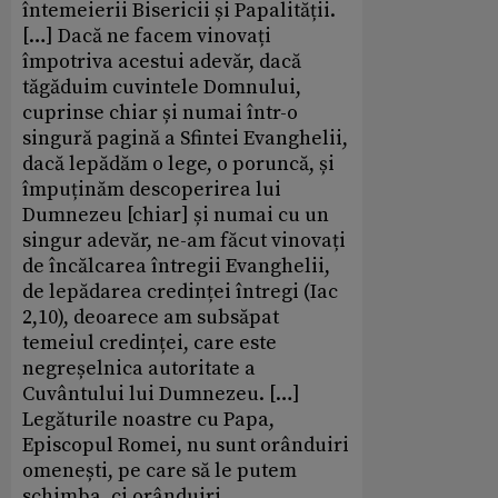
întemeierii Bisericii și Papalității.
[…] Dacă ne facem vinovați
împotriva acestui adevăr, dacă
tăgăduim cuvintele Domnului,
cuprinse chiar și numai într-o
singură pagină a Sfintei Evanghelii,
dacă lepădăm o lege, o poruncă, și
împuținăm descoperirea lui
Dumnezeu [chiar] și numai cu un
singur adevăr, ne-am făcut vinovați
de încălcarea întregii Evanghelii,
de lepădarea credinței întregi (Iac
2,10), deoarece am subsăpat
temeiul credinței, care este
negreșelnica autoritate a
Cuvântului lui Dumnezeu. […]
Legăturile noastre cu Papa,
Episcopul Romei, nu sunt orânduiri
omenești, pe care să le putem
schimba, ci orânduiri