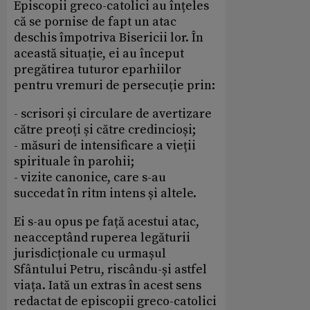
Episcopii greco-catolici au înțeles
că se pornise de fapt un atac
deschis împotriva Bisericii lor. În
această situație, ei au început
pregătirea tuturor eparhiilor
pentru vremuri de persecuție prin:
- scrisori și circulare de avertizare
către preoți și către credincioși;
- măsuri de intensificare a vieții
spirituale în parohii;
- vizite canonice, care s-au
succedat în ritm intens și altele.
Ei s-au opus pe față acestui atac,
neacceptând ruperea legăturii
jurisdicționale cu urmașul
Sfântului Petru, riscându-și astfel
viața. Iată un extras în acest sens
redactat de episcopii greco-catolici