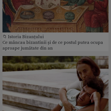
📁 Istoria Bizanțului
Ce mâncau bizantinii și de ce postul putea ocupa
aproape jumătate din an