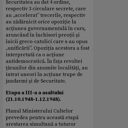
Securitatea au dat 4 ordine,
respectiv 3 circulare secrete, care
au „accelerat” trecerile, respectiv
au zădărnicit orice opoziție la
acțiunea guvernamentală în curs,
aruncând în închisori preoții și
laicii greco-catolici care s-au opus
„unificării”. Opoziția acestora a fost
interpretată ca o acțiune
antidemocratică. În fața revoltei
țăranilor din anumite localități, au
intrat uneori în acțiune trupe de
jandarmi și de Securitate.
Etapa a III-a a asaltului
(21.10.1948-1.12.1948).
Planul Ministerului Cultelor
prevedea pentru această etapă
arestarea simultană a tuturor