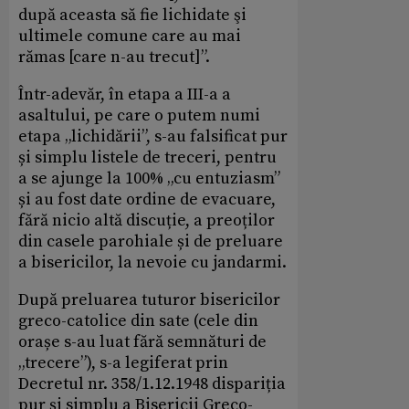
după aceasta să fie lichidate şi
ultimele comune care au mai
rămas [care n-au trecut]”.
Într-adevăr, în etapa a III-a a
asaltului, pe care o putem numi
etapa „lichidării”, s-au falsificat pur
și simplu listele de treceri, pentru
a se ajunge la 100% „cu entuziasm”
și au fost date ordine de evacuare,
fără nicio altă discuție, a preoților
din casele parohiale și de preluare
a bisericilor, la nevoie cu jandarmi.
După preluarea tuturor bisericilor
greco-catolice din sate (cele din
orașe s-au luat fără semnături de
„trecere”), s-a legiferat prin
Decretul nr. 358/1.12.1948 dispariția
pur și simplu a Bisericii Greco-