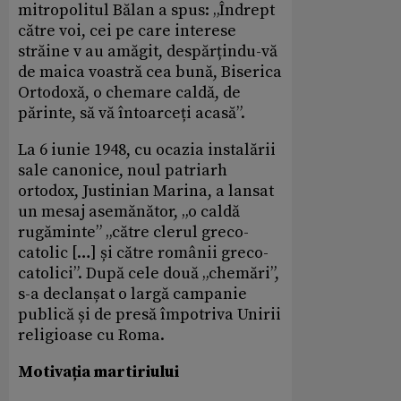
mitropolitul Bălan a spus: „Îndrept
către voi, cei pe care interese
străine v au amăgit, despărțindu-vă
de maica voastră cea bună, Biserica
Ortodoxă, o chemare caldă, de
părinte, să vă întoarceți acasă”.
La 6 iunie 1948, cu ocazia instalării
sale canonice, noul patriarh
ortodox, Justinian Marina, a lansat
un mesaj asemănător, „o caldă
rugăminte” „către clerul greco-
catolic […] și către românii greco-
catolici”. După cele două „chemări”,
s-a declanșat o largă campanie
publică și de presă împotriva Unirii
religioase cu Roma.
Motivația martiriului