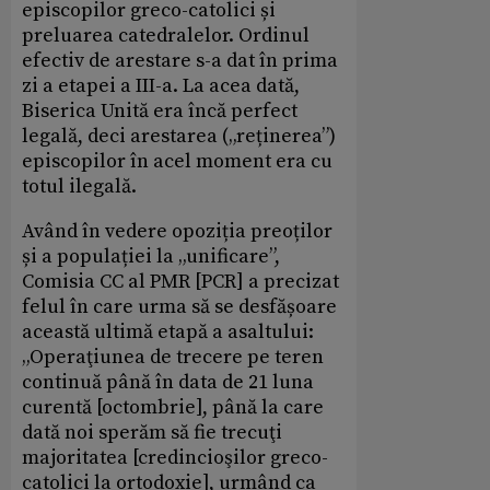
episcopilor greco-catolici și
preluarea catedralelor. Ordinul
efectiv de arestare s-a dat în prima
zi a etapei a III-a. La acea dată,
Biserica Unită era încă perfect
legală, deci arestarea („reținerea”)
episcopilor în acel moment era cu
totul ilegală.
Având în vedere opoziția preoților
și a populației la „unificare”,
Comisia CC al PMR [PCR] a precizat
felul în care urma să se desfășoare
această ultimă etapă a asaltului:
„Operaţiunea de trecere pe teren
continuă până în data de 21 luna
curentă [octombrie], până la care
dată noi sperăm să fie trecuţi
majoritatea [credincioşilor greco-
catolici la ortodoxie], urmând ca