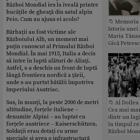
Război Mondial ies la iveală printre
bucăţile de gheaţă din satul alpin
Peio. Cum au ajuns ei acolo?
📁 Memoria 
Istoria unei 
Bărbaţii au fost victime ale
Maria Tănase
Războiului Alb, un moment mai
Gică Petres
puţin cunoscut al Primului Război
Mondial. În mai 1915, Italia a decis
să intre în luptă alături de Aliaţi.
Astfel, s-a deschis un front de luptă
lângă frontiera nordică a ţării,
unde s-au purtat bătălii împotriva
Imperiului Austriac.
Sus, în munţi, la peste 2000 de metri
📁 Al Doile
altitudine, forţele italiene –
Cea mai ma
denumite Alpini – au luptat cu
dintr-un lag
forţele austriece – Kaiserschützen.
în timpul ce
Soldaţii erau dotaţi cu arme
Război Mond
speciale şi avea o infrastructură