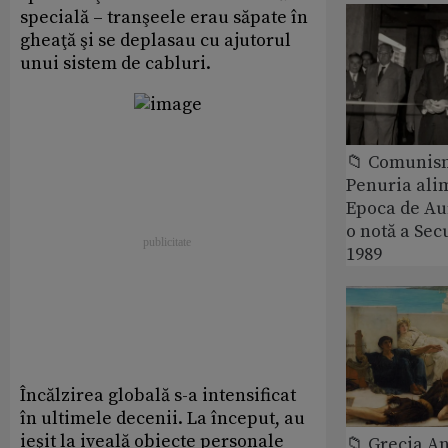
specială – tranşeele erau săpate în
gheaţă şi se deplasau cu ajutorul
unui sistem de cabluri.
📁 Comunis
Penuria ali
Epoca de Aur
o notă a Sec
1989
Încălzirea globală s-a intensificat
în ultimele decenii. La început, au
ieşit la iveală obiecte personale
📁 Grecia An