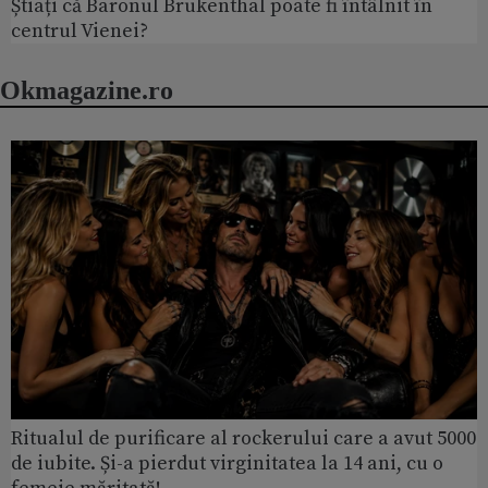
Știați că Baronul Brukenthal poate fi întâlnit în
centrul Vienei?
Okmagazine.ro
Ritualul de purificare al rockerului care a avut 5000
de iubite. Și-a pierdut virginitatea la 14 ani, cu o