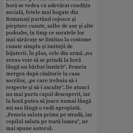
horă se vedea cu adevărat condiţia
socială, fetele mai bogate din
Romanaţi purtând cojoace şi
pieptare cusute, salbe de aur şi alte
podoabe, în timp ce suratele lor
mai sărăcuţe se limitau la costume
cusute simplu şi imitaţii de
bijuterii. În plus, cele din urmă „nu
aveau voie să se prindă la horă
lângă un bărbat înstărit“. Femeia
mergea după căsătorie la casa
socrilor, „pe care trebuia să-i
respecte şi să-i asculte“. De atunci
nu mai purta capul descoperit, iar
la horă putea să joace numai lângă
soţ sau lângă o rudă apropiată.
„Femeia saluta prima pe stradă, iar
copilul saluta pe toată lumea“, ne
mai spune autorul.