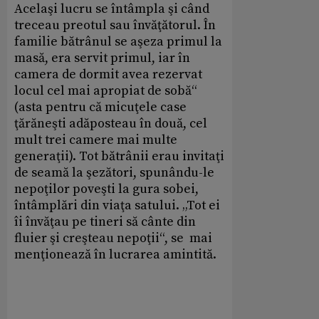
Acelaşi lucru se întâmpla şi când
treceau preotul sau învăţătorul. În
familie bătrânul se aşeza primul la
masă, era servit primul, iar în
camera de dormit avea rezervat
locul cel mai apropiat de sobă“
(asta pentru că micuţele case
ţărăneşti adăposteau în două, cel
mult trei camere mai multe
generaţii). Tot bătrânii erau invitaţi
de seamă la şezători, spunându-le
nepoţilor poveşti la gura sobei,
întâmplări din viaţa satului. „Tot ei
îi învăţau pe tineri să cânte din
fluier şi creşteau nepoţii“, se mai
menţionează în lucrarea amintită.