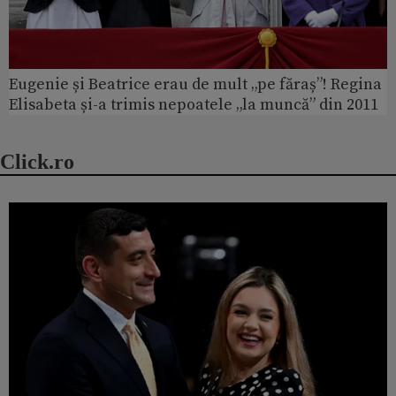
Eugenie și Beatrice erau de mult „pe făraș”! Regina
Elisabeta și-a trimis nepoatele „la muncă” din 2011
Click.ro