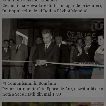
📁 Al Doilea Război Mondial
Cea mai mare evadare dintr-un lagăr de prizonieri,
în timpul celui de-al Doilea Război Mondial
📁 Comunismul in România
Penuria alimentară în Epoca de Aur, dezvăluită de o
notă a Securității din mai 1989