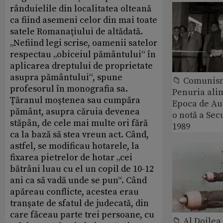
rânduielile din localitatea olteană
ca fiind asemeni celor din mai toate
satele Romanaţiului de altădată.
„Nefiind legi scrise, oamenii satelor
respectau „obiceiul pământului“ în
aplicarea dreptului de proprietate
asupra pământului“, spune
📁 Comunis
profesorul în monografia sa.
Penuria ali
Ţăranul moştenea sau cumpăra
Epoca de Aur
pământ, asupra căruia devenea
o notă a Sec
stăpân, de cele mai multe ori fără
1989
ca la bază să stea vreun act. Când,
astfel, se modificau hotarele, la
fixarea pietrelor de hotar „cei
bătrâni luau cu el un copil de 10-12
ani ca să vadă unde se pun“. Când
apăreau conflicte, acestea erau
tranşate de sfatul de judecată, din
care făceau parte trei persoane, cu
📁 Al Doile