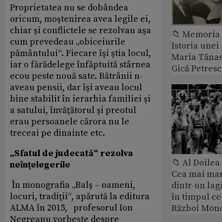
Proprietatea nu se dobândea
oricum, moştenirea avea legile ei,
chiar şi conflictele se rezolvau aşa
📁 Memoria 
cum prevedeau „obiceiurile
Istoria unei 
pământului“. Fiecare îşi ştia locul,
Maria Tănase
iar o fărădelege înfăptuită stârnea
Gică Petres
ecou peste nouă sate. Bătrânii n-
aveau pensii, dar îşi aveau locul
bine stabilit în ierarhia familiei şi
a satului, învăţătorul şi preotul
erau persoanele cărora nu le
treceai pe dinainte etc.
„Sfatul de judecată“ rezolva
📁 Al Doile
neînţelegerile
Cea mai ma
În monografia „Balş – oameni,
dintr-un lag
locuri, tradiţii“, apărută la editura
în timpul ce
ALMA în 2015, profesorul Ion
Război Mond
Negreanu vorbeşte despre