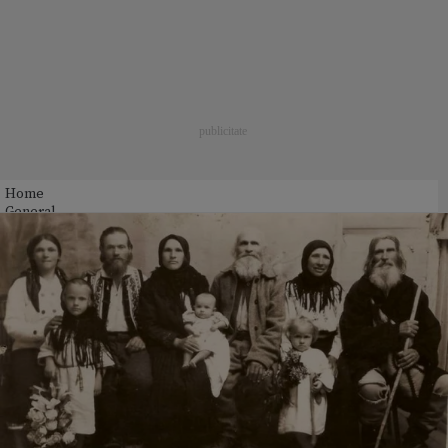
Home
General