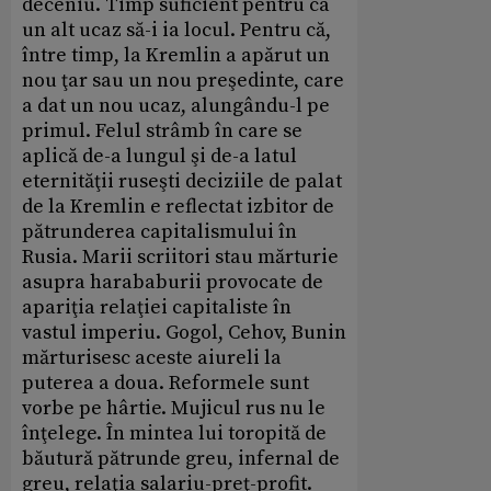
deceniu. Timp suficient pentru ca
un alt ucaz să-i ia locul. Pentru că,
între timp, la Kremlin a apărut un
nou ţar sau un nou preşedinte, care
a dat un nou ucaz, alungându-l pe
primul. Felul strâmb în care se
aplică de-a lungul şi de-a latul
eternităţii ruseşti deciziile de palat
de la Kremlin e reflectat izbitor de
pătrunderea capitalismului în
Rusia. Marii scriitori stau mărturie
asupra harababurii provocate de
apariţia relaţiei capitaliste în
vastul imperiu. Gogol, Cehov, Bunin
mărturisesc aceste aiureli la
puterea a doua. Reformele sunt
vorbe pe hârtie. Mujicul rus nu le
înţelege. În mintea lui toropită de
băutură pătrunde greu, infernal de
greu, relaţia salariu-preţ-profit.