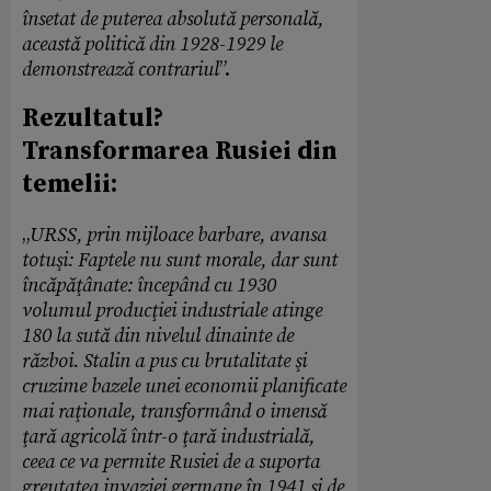
însetat de puterea absolută personală,
această politică din 1928-1929 le
demonstrează contrariul
”.
Rezultatul?
Transformarea Rusiei din
temelii:
„
URSS, prin mijloace barbare, avansa
totuşi: Faptele nu sunt morale, dar sunt
încăpăţânate: începând cu 1930
volumul producţiei industriale atinge
180 la sută din nivelul dinainte de
război. Stalin a pus cu brutalitate şi
cruzime bazele unei economii planificate
mai raţionale, transformând o imensă
ţară agricolă într-o ţară industrială,
ceea ce va permite Rusiei de a suporta
greutatea invaziei germane în 1941 şi de