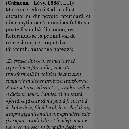
(Calmonn – Lévy, 1886)
, Lilly
Marcou crede că Stalin a fost
dictator nu din nevoie interioară, ci
din conştiinţa că numai astfel Rusia
poate fi smulsă din amorţire.
Referindu-se la primul val de
represiune, cel împotriva
ţărănimii, autoarea notează:
„
El credea din ce în ce mai tare că
represiunea fără milă, violenţa
transformată în politică de stat sunt
singurele mijloace pentru a transforma
Rusia şi Imperiul său (…). Dădea ordine
şi dicta ucazuri. Gândea că nu există
«fortăreaţă care să nu poată fi cucerită
de bolşevici», fiind lucid, în acelaşi timp,
asupra gigantismului întreprinderii sale
şi asupra costului direct în vieţi umane.
Celor ce nu vedeau în Stalin decât un