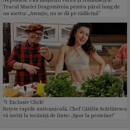
Nepoatele i-au moștenit vocea și frumusețea!
Trucul Mariei Dragomiroiu pentru părul lung de
un metru: „Atenție, nu se dă pe rădăcină”
📁 Exclusiv Click!
Rețete rapide anticaniculă. Chef Cătălin Scărlătescu
vă invită la tocăniță de linte: „Spor la proteine!”