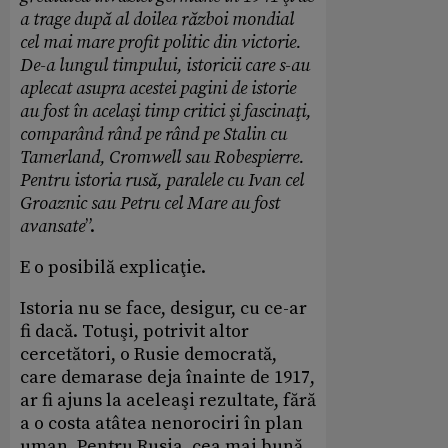
a trage după al doilea război mondial
cel mai mare profit politic din victorie.
De-a lungul timpului, istoricii care s-au
aplecat asupra acestei pagini de istorie
au fost în acelaşi timp critici şi fascinaţi,
comparând rând pe rând pe Stalin cu
Tamerland, Cromwell sau Robespierre.
Pentru istoria rusă, paralele cu Ivan cel
Groaznic sau Petru cel Mare au fost
avansate
”.
E o posibilă explicaţie.
Istoria nu se face, desigur, cu ce-ar
fi dacă. Totuşi, potrivit altor
cercetători, o Rusie democrată,
care demarase deja înainte de 1917,
ar fi ajuns la aceleaşi rezultate, fără
a o costa atâtea nenorociri în plan
uman. Pentru Rusia, cea mai bună