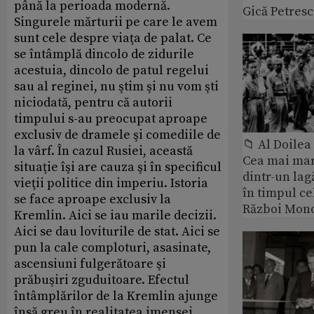
până la perioada modernă.
Gică Petres
Singurele mărturii pe care le avem
sunt cele despre viaţa de palat. Ce
se întâmplă dincolo de zidurile
acestuia, dincolo de patul regelui
sau al reginei, nu ştim şi nu vom şti
niciodată, pentru că autorii
timpului s-au preocupat aproape
exclusiv de dramele şi comediile de
📁 Al Doile
la vârf. În cazul Rusiei, această
Cea mai ma
situaţie îşi are cauza şi în specificul
dintr-un lag
vieţii politice din imperiu. Istoria
în timpul ce
se face aproape exclusiv la
Război Mond
Kremlin. Aici se iau marile decizii.
Aici se dau loviturile de stat. Aici se
pun la cale comploturi, asasinate,
ascensiuni fulgerătoare şi
prăbuşiri zguduitoare. Efectul
întâmplărilor de la Kremlin ajunge
însă greu în realitatea imensei