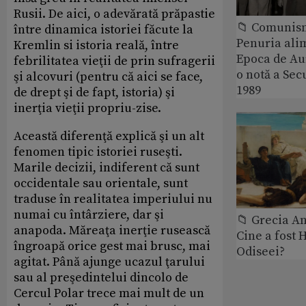
Rusii. De aici, o adevărată prăpastie
📁 Comunis
între dinamica istoriei făcute la
Penuria ali
Kremlin si istoria reală, între
Epoca de Aur
febrilitatea vieţii de prin sufragerii
o notă a Sec
şi alcovuri (pentru că aici se face,
1989
de drept şi de fapt, istoria) şi
inerţia vieţii propriu-zise.
Această diferenţă explică şi un alt
fenomen tipic istoriei ruseşti.
Marile decizii, indiferent că sunt
occidentale sau orientale, sunt
traduse în realitatea imperiului nu
numai cu întârziere, dar şi
📁 Grecia An
anapoda. Măreaţa inerţie rusească
Cine a fost 
îngroapă orice gest mai brusc, mai
Odiseei?
agitat. Până ajunge ucazul ţarului
sau al preşedintelui dincolo de
Cercul Polar trece mai mult de un