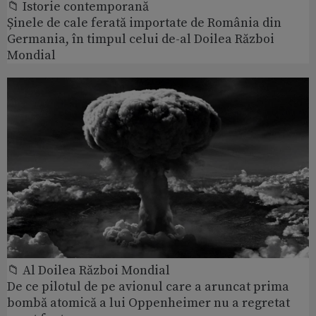
📁 Istorie contemporană
Șinele de cale ferată importate de România din
Germania, în timpul celui de-al Doilea Război
Mondial
📁 Al Doilea Război Mondial
De ce pilotul de pe avionul care a aruncat prima
bombă atomică a lui Oppenheimer nu a regretat