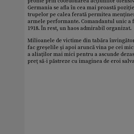
profite prin coordonarea acţiunilor ofensive
Germania se afla în cea mai proastă poziţie
trupelor pe calea ferată permitea menţiner
armele performante. Comandantul unic a fo
1918. În rest, un haos admirabil organizat.
Milioanele de victime din tabăra învingător
fac greşelile şi apoi aruncă vina pe cei mi
a aliaţilor mai mici pentru a ascunde dezas
preţ să-i păstreze cu imaginea de eroi salva