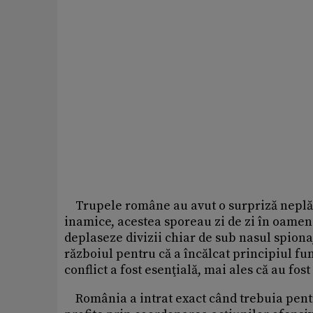
Trupele române au avut o surpriză neplăcu
inamice, acestea sporeau zi de zi în oame
deplaseze divizii chiar de sub nasul spionaj
războiul pentru că a încălcat principiul fu
conflict a fost esenţială, mai ales că au f
România a intrat exact când trebuia pentru