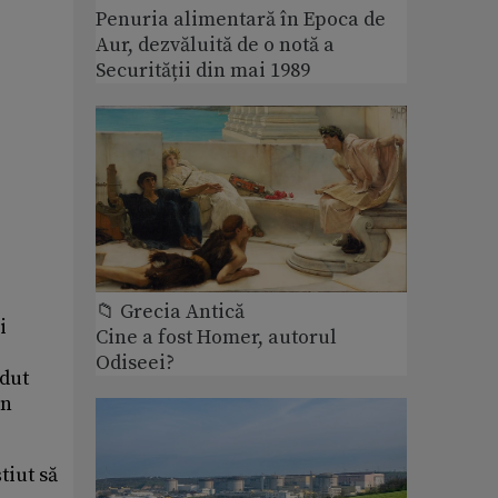
Penuria alimentară în Epoca de
Aur, dezvăluită de o notă a
Securității din mai 1989
📁 Grecia Antică
i
Cine a fost Homer, autorul
Odiseei?
rdut
în
tiut să