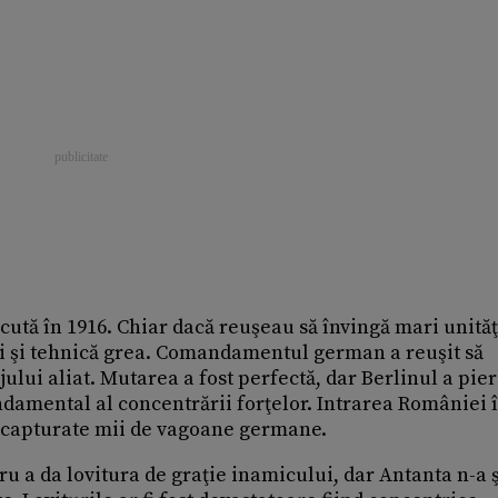
tă în 1916. Chiar dacă reuşeau să învingă mari unităţ
ni şi tehnică grea. Comandamentul german a reuşit să
ului aliat. Mutarea a fost perfectă, dar Berlinul a pie
ndamental al concentrării forţelor. Intrarea României 
ost capturate mii de vagoane germane.
 a da lovitura de graţie inamicului, dar Antanta n-a ş