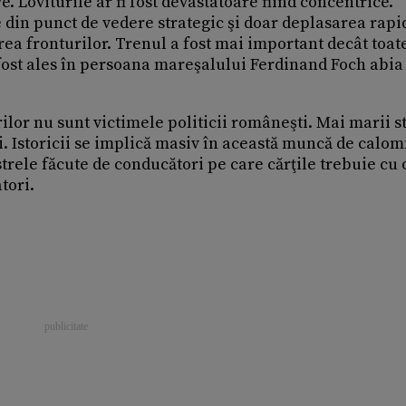
. Loviturile ar fi fost devastatoare fiind concentrice.
 din punct de vedere strategic şi doar deplasarea rapi
ea fronturilor. Trenul a fost mai important decât toat
st ales în persoana mareşalului Ferdinand Foch abia
ilor nu sunt victimele politicii româneşti. Mai marii s
ci. Istoricii se implică masiv în această muncă de calo
trele făcute de conducători pe care cărţile trebuie cu 
tori.