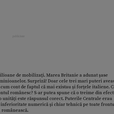
milioane de mobilizaţi. Marea Britanie a adunat şase
ominioanelor. Surpriză! Doar cele trei mari puteri ave
cum cont de faptul că mai existau şi forţele italiene. C
frontul românesc? S-ar putea spune că o treime din efect
 unităţi este răspunsul corect. Puterile Centrale erau
 inferioritate numerică şi chiar tehnică pe toate frontu
a românească.