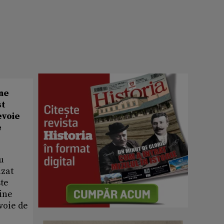
ine
st
evoie
e
u
izat
ste
ţine
voie de