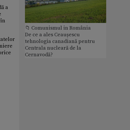
dă a
e
 în
📁 Comunismul in România
De ce a ales Ceaușescu
tatelor
tehnologia canadiană pentru
mniere
Centrala nucleară de la
orice
Cernavodă?