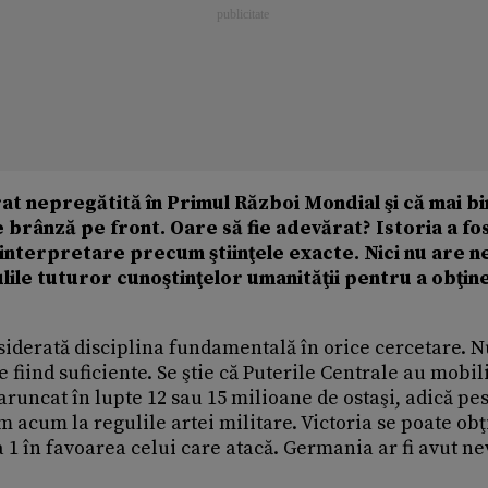
rat nepregătită în Primul Război Mondial şi că mai b
 brânză pe front. Oare să fie adevărat? Istoria a fo
interpretare precum ştiinţele exacte. Nici nu are n
ile tuturor cunoştinţelor umanităţii pentru a obţin
derată disciplina fundamentală în orice cercetare. N
e fiind suficiente. Se ştie că Puterile Centrale au mobil
aruncat în lupte 12 sau 15 milioane de ostaşi, adică pe
m acum la regulile artei militare. Victoria se poate ob
a 1 în favoarea celui care atacă. Germania ar fi avut ne