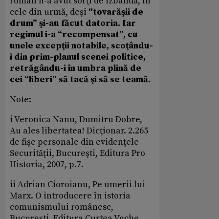
român n-a avut sorţi de izbândă, în
cele din urmă, deşi
“tovarăşii de
drum” şi-au făcut datoria. Iar
regimul i-a “recompensat”, cu
unele excepţii notabile, scoţându-
i din prim-planul scenei politice,
retrăgându-i în umbra plină de
cei “liberi” să tacă şi să se teamă.
Note:
i Veronica Nanu, Dumitru Dobre,
Au ales libertatea! Dicţionar. 2.265
de fişe personale din evidenţele
Securităţii, Bucureşti, Editura Pro
Historia, 2007, p.7.
ii Adrian Cioroianu, Pe umerii lui
Marx. O introducere în istoria
comunismului românesc,
Bucureşti, Editura Curtea Veche,