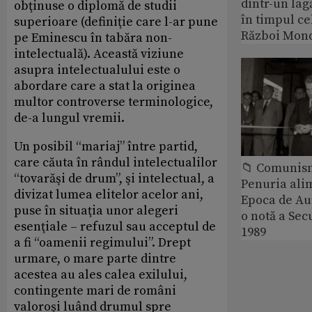
dintr-un lag
obţinuse o diplomă de studii
în timpul ce
superioare (definiţie care l-ar pune
Război Mond
pe Eminescu în tabăra non-
intelectuală). Această viziune
asupra intelectualului este o
abordare care a stat la originea
multor controverse terminologice,
de-a lungul vremii.
Un posibil “mariaj” între partid,
care căuta în rândul intelectualilor
📁 Comunis
“tovarăşi de drum”, şi intelectual, a
Penuria ali
divizat lumea elitelor acelor ani,
Epoca de Aur
puse în situaţia unor alegeri
o notă a Sec
esenţiale – refuzul sau acceptul de
1989
a fi “oamenii regimului”. Drept
urmare, o mare parte dintre
acestea au ales calea exilului,
contingente mari de români
valoroşi luând drumul spre