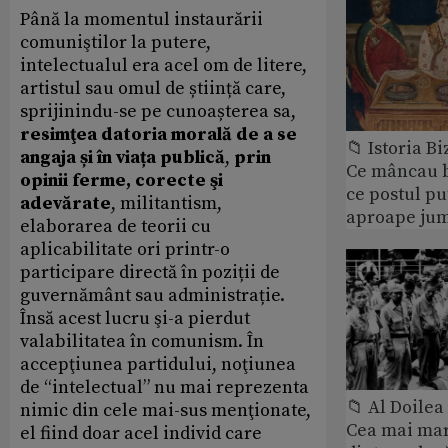
Până la momentul instaurării
comuniştilor la putere,
intelectualul era acel om de litere,
artistul sau omul de știință care,
sprijinindu-se pe cunoașterea sa,
resimţea datoria morală de a se
📁 Istoria B
angaja și în viața publică
,
prin
Ce mâncau bi
opinii ferme, corecte şi
ce postul p
adevărate
, militantism,
aproape jum
elaborarea de teorii cu
aplicabilitate ori printr-o
participare directă în poziții de
guvernământ sau administrație.
Însă acest lucru şi-a pierdut
valabilitatea în comunism. În
accepţiunea partidului, noţiunea
de “intelectual” nu mai reprezenta
📁 Al Doile
nimic din cele mai-sus menţionate,
Cea mai ma
el fiind doar acel individ care