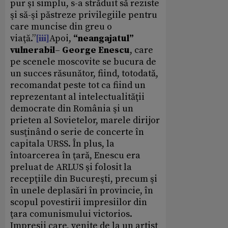
pur şi simplu, s-a străduit să reziste
şi să-şi păstreze privilegiile pentru
care muncise din greu o
viaţă.”
[iii]
Apoi,
“neangajatul”
vulnerabil
–
George Enescu
, care
pe scenele moscovite se bucura de
un succes răsunător, fiind, totodată,
recomandat peste tot ca fiind un
reprezentant al intelectualităţii
democrate din România şi un
prieten al Sovietelor, marele dirijor
susţinând o serie de concerte în
capitala URSS. În plus, la
întoarcerea în ţară, Enescu era
preluat de ARLUS şi folosit la
recepţiile din Bucureşti, precum şi
în unele deplasări în provincie, în
scopul povestirii impresiilor din
ţara comunismului victorios.
Impresii care, venite de la un artist