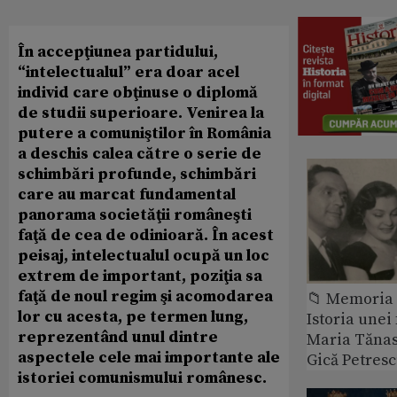
În accepţiunea partidului,
“intelectualul” era doar acel
individ care obţinuse o diplomă
de studii superioare. Venirea la
putere a comuniştilor în România
a deschis calea către o serie de
schimbări profunde, schimbări
care au marcat fundamental
panorama societăţii româneşti
faţă de cea de odinioară. În acest
peisaj, intelectualul ocupă un loc
extrem de important, poziţia sa
faţă de noul regim şi acomodarea
📁 Memoria 
lor cu acesta, pe termen lung,
Istoria unei 
reprezentând unul dintre
Maria Tănase
aspectele cele mai importante ale
Gică Petres
istoriei comunismului românesc.