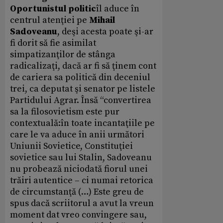
Oportunistul politic
îl aduce în
centrul atenţiei pe
Mihail
Sadoveanu
, deşi acesta poate şi-ar
fi dorit să fie asimilat
simpatizanţilor de stânga
radicalizaţi, dacă ar fi să ţinem cont
de cariera sa politică din deceniul
trei, ca deputat şi senator pe listele
Partidului Agrar. Însă “convertirea
sa la filosovietism este pur
contextuală:în toate incantaţiile pe
care le va aduce în anii următori
Uniunii Sovietice, Constituţiei
sovietice sau lui Stalin, Sadoveanu
nu probează niciodată fiorul unei
trăiri autentice – ci numai retorica
de circumstanţă (…) Este greu de
spus dacă scriitorul a avut la vreun
moment dat vreo convingere sau,