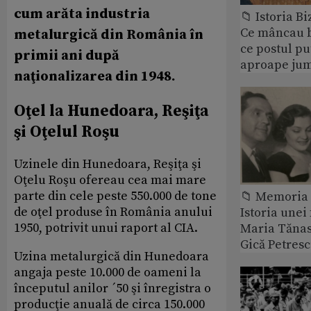
cum arăta industria
📁 Istoria B
Ce mâncau bi
metalurgică din România în
ce postul p
primii ani după
aproape jum
naţionalizarea din 1948.
Oţel la Hunedoara, Reşiţa
şi Oţelul Roşu
Uzinele din Hunedoara, Reşiţa şi
Oţelu Roşu ofereau cea mai mare
parte din cele peste 550.000 de tone
📁 Memoria 
de oţel produse în România anului
Istoria unei 
1950, potrivit unui raport al CIA.
Maria Tănase
Gică Petres
Uzina metalurgică din Hunedoara
angaja peste 10.000 de oameni la
începutul anilor ´50 şi înregistra o
producţie anuală de circa 150.000