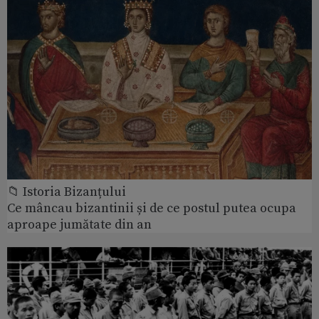
📁 Istoria Bizanțului
Ce mâncau bizantinii și de ce postul putea ocupa
aproape jumătate din an