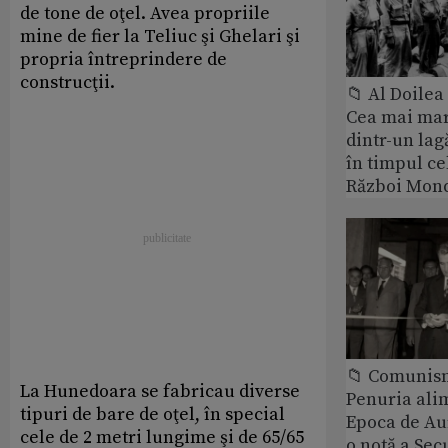
de tone de oţel. Avea propriile
mine de fier la Teliuc şi Ghelari şi
propria întreprindere de
construcţii.
📁 Al Doile
Cea mai ma
dintr-un lag
în timpul ce
Război Mond
📁 Comunis
La Hunedoara se fabricau diverse
Penuria ali
tipuri de bare de oţel, în special
Epoca de Aur
cele de 2 metri lungime şi de 65/65
o notă a Sec