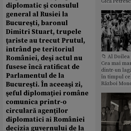
Gică Petres
diplomatic şi consulul
general al Rusiei la
Bucureşti, baronul
Dimitri Stuart, trupele
ţariste au trecut Prutul,
intrând pe teritoriul
📁 Al Doile
României, deşi actul nu
Cea mai ma
fusese încă ratificat de
dintr-un lag
Parlamentul de la
în timpul ce
Război Mond
Bucureşti. În aceeaşi zi,
şeful diplomaţiei române
comunica printr-o
circulară agenţilor
diplomatici ai României
decizia guvernului de la