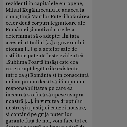
rezidenţi în capitalele europene,
Mihail Kogălniceanu le aducea la
cunoştinţă Marilor Puteri hotărârea
celor două corpuri legiuitoare ale
României şi motivul care le-a
determinat să o adopte: „În faţa
acestei atitudini […] a guvernului
otoman […] şi a actelor sale de
ostilitate patentă” este evident că
„Sublima Poartă însăşi este cea
care a rupt legăturile existente
între ea şi România şi în consecinţă
noi nu putem decât să-i înapoiem
responsabilitatea pe care ea
încearcă s-o facă să apese asupra
noastră […]. În virtutea dreptului
nostru şi a justiţiei cauzei noastre,
şi contând pe grija puterilor
garante faţă de noi, vom face tot ce