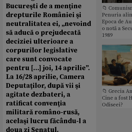
Bucureşti de a menţine
📁 Comunis
drepturile României şi
Penuria ali
Epoca de Aur
neutralitatea ei, „nevoind
o notă a Sec
să aducă o prejudecată
1989
deciziei ulterioare a
corpurilor legislative
care sunt convocate
pentru […] joi, 14 aprilie”.
La 16/28 aprilie, Camera
Deputaţilor, după vii şi
📁 Grecia An
agitate dezbateri, a
Cine a fost 
ratificat convenţia
Odiseei?
militară româno-rusă,
acelaşi lucru făcându-l a
doua zi Senatul.