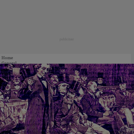
Home
General