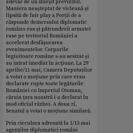
adevăr de un sfârşit previzibil.
Maniera neaşteptat de vicleană şi
lipsită de fair play a Porţii de a
răspunde demersului diplomatic
româno-rus şi pătrunderii armatei
ruse pe teritoriul României a
accelerat desfăşurarea
evenimentelor. Corpurile
legiuitoare române s-au sesizat şi
au intrat imediat în acţiune. La 29
aprilie/11 mai, Camera Deputaţilor
a votat o moţiune prin care erau
declarate rupte toate legăturile
României cu Imperiul Otoman,
căruia ţara noastră i-a declarat în
mod oficial război. A doua zi,
Senatul a votat o moţiune similară.
Prin circulara adresată la 1/13 mai
agenţilor diplomatici români