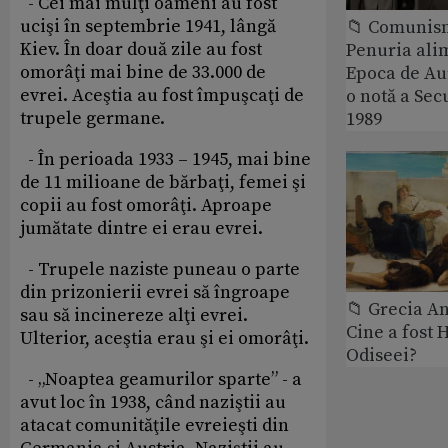
- Cei mai mulţi oameni au fost
ucişi în septembrie 1941, lângă
📁 Comunis
Kiev. În doar două zile au fost
Penuria ali
omorâţi mai bine de 33.000 de
Epoca de Aur
evrei. Aceştia au fost împuşcaţi de
o notă a Sec
trupele germane.
1989
- În perioada 1933 – 1945, mai bine
de 11 milioane de bărbaţi, femei şi
copii au fost omorâţi. Aproape
jumătate dintre ei erau evrei.
- Trupele naziste puneau o parte
din prizonierii evrei să îngroape
📁 Grecia An
sau să incinereze alţi evrei.
Cine a fost 
Ulterior, aceştia erau şi ei omorâţi.
Odiseei?
- „Noaptea geamurilor sparte” - a
avut loc în 1938, când naziştii au
atacat comunităţile evreieşti din