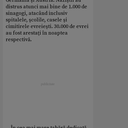
Germania şi Austria. Naziştii au
distrus atunci mai bine de 1.000 de
sinagogi, atacând inclusiv
spitalele, şcolile, casele şi
cimitirele evreieşti. 30.000 de evrei
au fost arestaţi în noaptea
respectivă.
- În cea mai mare tabără dedicată