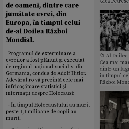
Gică Petres
de oameni, dintre care
jumătate evrei, din
Europa, în timpul celui
de-al Doilea Război
Mondial.
Programul de exterminare a
📁 Al Doile
evreilor a fost plănuit şi executat
Cea mai ma
de regimul naţional-socialist din
dintr-un lag
Germania, condus de Adolf Hitler.
în timpul ce
Adevărul.ro vă prezintă cele mai
Război Mond
înfricoşătoare statistici şi
informaţii despre Holocaust:
- În timpul Holocaustului au murit
peste 1,1 milioane de copii au
murit.