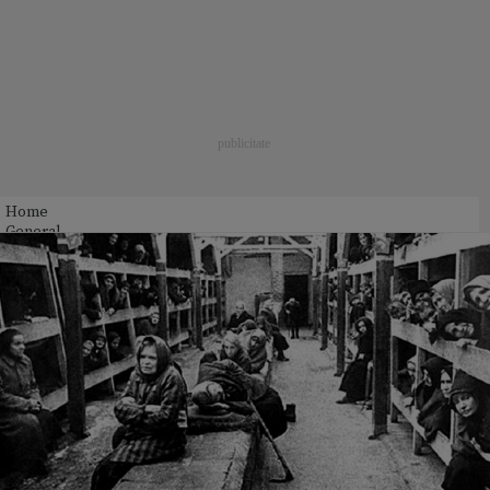
Home
General