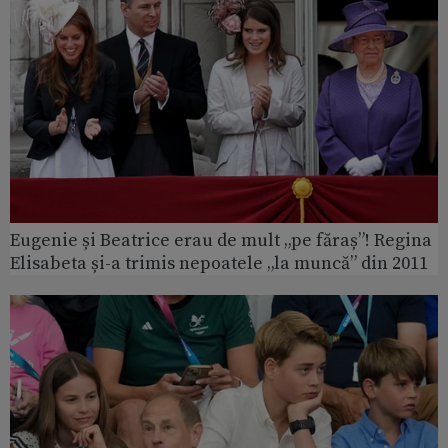
Eugenie și Beatrice erau de mult „pe făraș”! Regina
Elisabeta și-a trimis nepoatele „la muncă” din 2011