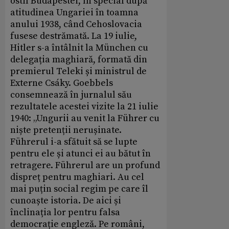
ostil Budapestei, în special după
atitudinea Ungariei în toamna
anului 1938, când Cehoslovacia
fusese destrămată. La 19 iulie,
Hitler s-a întâlnit la München cu
delegația maghiară, formată din
premierul Teleki și ministrul de
Externe Csáky. Goebbels
consemnează în jurnalul său
rezultatele acestei vizite la 21 iulie
1940: „Ungurii au venit la Führer cu
niște pretenții nerușinate.
Führerul i-a sfătuit să se lupte
pentru ele și atunci ei au bătut în
retragere. Führerul are un profund
dispreț pentru maghiari. Au cel
mai puțin social regim pe care îl
cunoaște istoria. De aici și
înclinația lor pentru falsa
democrație engleză. Pe români,