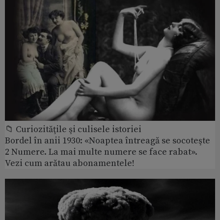
📁 Curiozităţile şi culisele istoriei
Bordel în anii 1930: «Noaptea întreagă se socoteşte
2 Numere. La mai multe numere se face rabat».
Vezi cum arătau abonamentele!