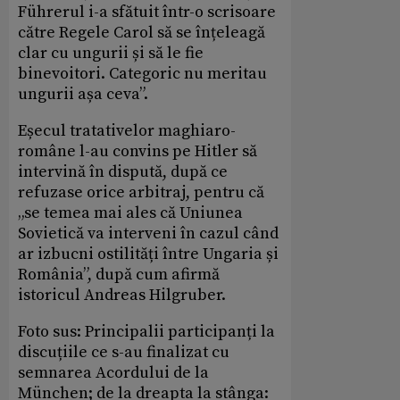
Führerul i-a sfătuit într-o scrisoare
către Regele Carol să se înțeleagă
clar cu ungurii și să le fie
binevoitori. Categoric nu meritau
ungurii așa ceva”.
Eșecul tratativelor maghiaro-
române l-au convins pe Hitler să
intervină în dispută, după ce
refuzase orice arbitraj, pentru că
„se temea mai ales că Uniunea
Sovietică va interveni în cazul când
ar izbucni ostilități între Ungaria și
România”, după cum afirmă
istoricul Andreas Hilgruber.
Foto sus: Principalii participanți la
discuțiile ce s-au finalizat cu
semnarea Acordului de la
München; de la dreapta la stânga: