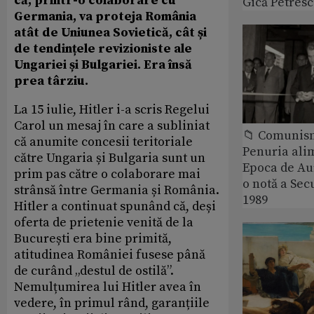
că, printr-o colaborare cu
Gică Petres
Germania, va proteja România
atât de Uniunea Sovietică, cât și
de tendințele revizioniste ale
Ungariei și Bulgariei. Era însă
prea târziu.
La 15 iulie, Hitler i-a scris Regelui
Carol un mesaj în care a subliniat
📁 Comunis
că anumite concesii teritoriale
Penuria ali
către Ungaria și Bulgaria sunt un
Epoca de Aur
prim pas către o colaborare mai
o notă a Sec
strânsă între Germania și România.
1989
Hitler a continuat spunând că, deși
oferta de prietenie venită de la
București era bine primită,
atitudinea României fusese până
de curând „destul de ostilă”.
Nemulțumirea lui Hitler avea în
vedere, în primul rând, garanțiile