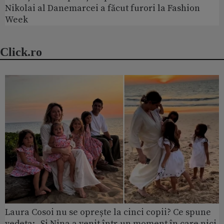
Nikolai al Danemarcei a făcut furori la Fashion
Week
Click.ro
Laura Cosoi nu se oprește la cinci copii? Ce spune
vedeta: „Și Nina a venit într-un moment în care nici