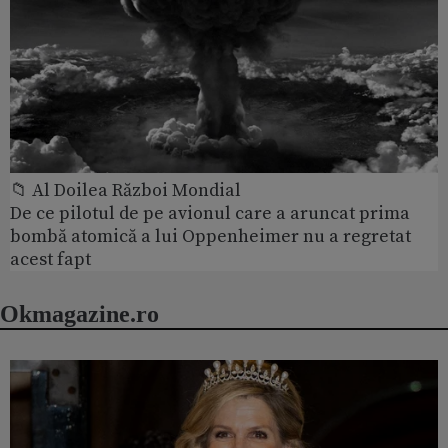
📁 Al Doilea Război Mondial
De ce pilotul de pe avionul care a aruncat prima
bombă atomică a lui Oppenheimer nu a regretat
acest fapt
Okmagazine.ro