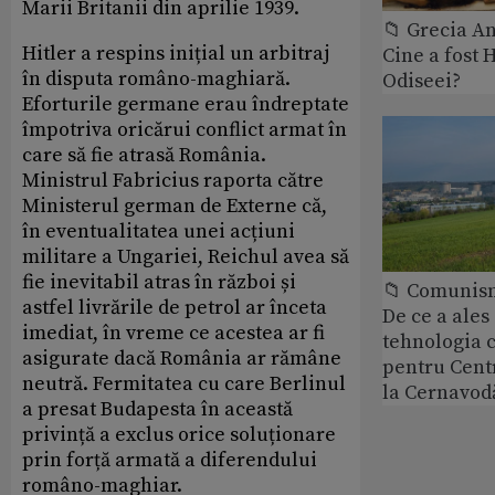
Marii Britanii din aprilie 1939.
📁 Grecia An
Hitler a respins inițial un arbitraj
Cine a fost 
în disputa româno-maghiară.
Odiseei?
Eforturile germane erau îndreptate
împotriva oricărui conflict armat în
care să fie atrasă România.
Ministrul Fabricius raporta către
Ministerul german de Externe că,
în eventualitatea unei acțiuni
militare a Ungariei, Reichul avea să
fie inevitabil atras în război și
📁 Comunis
astfel livrările de petrol ar înceta
De ce a ale
imediat, în vreme ce acestea ar fi
tehnologia 
asigurate dacă România ar rămâne
pentru Cent
neutră. Fermitatea cu care Berlinul
la Cernavod
a presat Budapesta în această
privință a exclus orice soluționare
prin forță armată a diferendului
româno-maghiar.