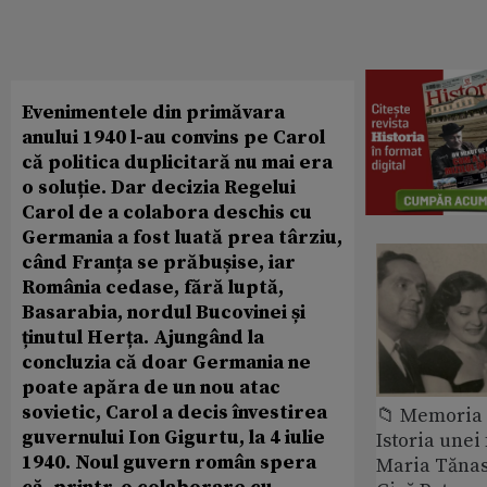
Evenimentele din primăvara
anului 1940 l-au convins pe Carol
că politica duplicitară nu mai era
o soluție. Dar decizia Regelui
Carol de a colabora deschis cu
Germania a fost luată prea târziu,
când Franța se prăbușise, iar
România cedase, fără luptă,
Basarabia, nordul Bucovinei și
ținutul Herța. Ajungând la
concluzia că doar Germania ne
poate apăra de un nou atac
sovietic, Carol a decis învestirea
📁 Memoria 
guvernului Ion Gigurtu, la 4 iulie
Istoria unei 
1940. Noul guvern român spera
Maria Tănase