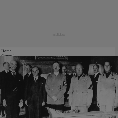
Home
General