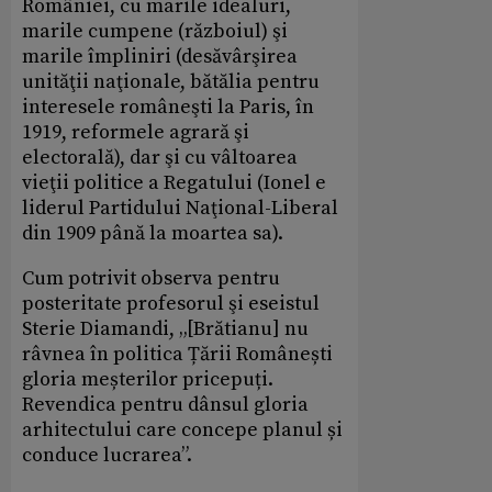
României, cu marile idealuri,
marile cumpene (războiul) şi
marile împliniri (desăvârşirea
unităţii naţionale, bătălia pentru
interesele româneşti la Paris, în
1919, reformele agrară şi
electorală), dar şi cu vâltoarea
vieţii politice a Regatului (Ionel e
liderul Partidului Naţional-Liberal
din 1909 până la moartea sa).
Cum potrivit observa pentru
posteritate profesorul şi eseistul
Sterie Diamandi, „[Brătianu] nu
râvnea în politica Țării Românești
gloria meșterilor pricepuți.
Revendica pentru dânsul gloria
arhitectului care concepe planul și
conduce lucrarea”.