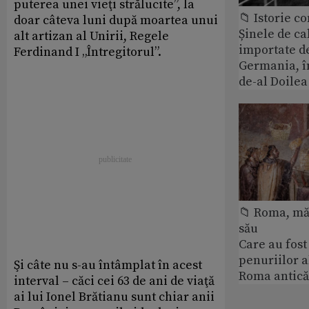
puterea unei vieţi strălucite”, la
📁 Istorie 
doar câteva luni după moartea unui
Șinele de ca
alt artizan al Unirii, Regele
importate d
Ferdinand I „Întregitorul”.
Germania, î
de-al Doile
📁 Roma, măr
său
Care au fost
penuriilor 
Şi câte nu s-au întâmplat în acest
Roma antică
interval – căci cei 63 de ani de viaţă
ai lui Ionel Brătianu sunt chiar anii