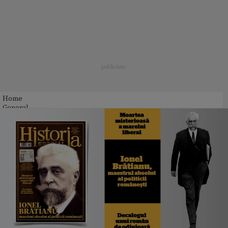
Home
General