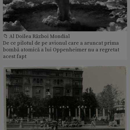
📁 Al Doilea Război Mondial
De ce pilotul de pe avionul care a aruncat prima
bombă atomică a lui Oppenheimer nu a regretat
acest fapt