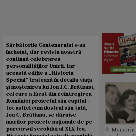
Sărbătorile Centenarului s-au
încheiat, dar revista noastră
continuă celebrarea
personalităţilor Unirii. Iar
această ediţie a „Historia
Special” tratează în detaliu viaţa
şi moştenirea lui Ion I.C. Brătianu,
cel care a făcut din reîntregirea
României proiectul său capital –
tot astfel cum ilustrul său tată,
Ion C. Brătianu, se dăruise
marilor proiecte naţionale de pe
parcursul secolului al XIX-lea.
📁 Memoria 
Historia Special este disponibilă