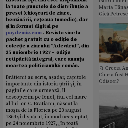
Istoria unei 
la toate punctele de distribuţie a
Maria Tănase
presei (chioşcuri de ziare,
Gică Petres
benzinării, reţeaua Inmedio), dar
şi în format digital pe
paydemic.com
. Revista vine la
pachet gratuit cu o ediție de
colecție a ziarului ”Adevărul”, din
25 noiembrie 1927 - ediție
retipărită integral, care anunța
moartea politicianului român.
📁 Grecia An
Cine a fost 
Brătienii au scris, aşadar, capitole
Odiseei?
importante din istoria ţării şi, în
paginile care urmează, îl
descoperim pe Ionel, fiul cel mare
al lui Ion C. Brătianu, născut la
moşia de la Florica pe 20 august
1864 şi dispărut, în mod neaşteptat,
pe 24 noiembrie 1927, „în toată