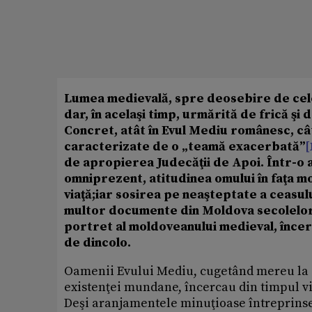
Lumea medievală, spre deosebire de celel
dar, în acelaşi timp, urmărită de frică şi
Concret, atât în Evul Mediu românesc, cât
caracterizate de o „teamă exacerbată”
[
de apropierea Judecăţii de Apoi. Într-o 
omniprezent, atitudinea omului în faţa mo
viaţă;iar sosirea pe neaşteptate a ceasulu
multor documente din Moldova secolelor
portret al moldoveanului medieval, încerc
de dincolo.
Oamenii Evului Mediu, cugetând mereu la c
existenţei mundane, încercau din timpul vi
Deşi aranjamentele minuţioase întreprinse a