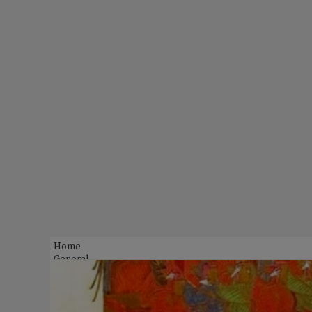
Home
General