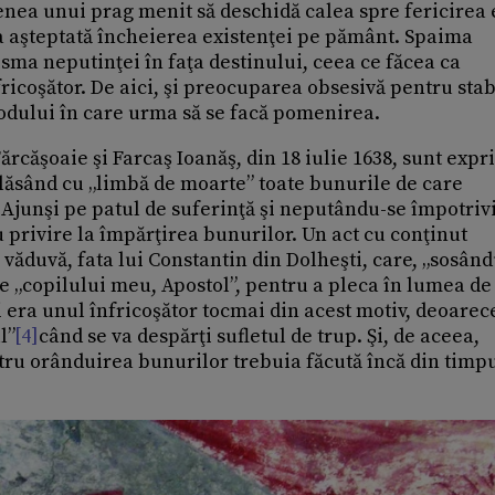
enea unui prag menit să deschidă calea spre fericirea 
a aşteptată încheierea existenţei pe pământ. Spaima
isma neputinţei în faţa destinului, ceea ce făcea ca
fricoşător. De aici, şi preocuparea obsesivă pentru stab
modului în care urma să se facă pomenirea.
Fărcăşoaie şi Farcaş Ioanăş, din 18 iulie 1638, sunt exp
, lăsând cu „limbă de moarte” toate bunurile de care
. Ajunşi pe patul de suferinţă şi neputându-se împotriv
u privire la împărţirea bunurilor. Un act cu conţinut
 văduvă, fata lui Constantin din Dolheşti, care, „sosând
re „copilului meu, Apostol”, pentru a pleca în lumea de
i era unul înfricoşător tocmai din acest motiv, deoarec
l”
[4]
când se va despărţi sufletul de trup. Şi, de aceea,
ntru orânduirea bunurilor trebuia făcută încă din timp