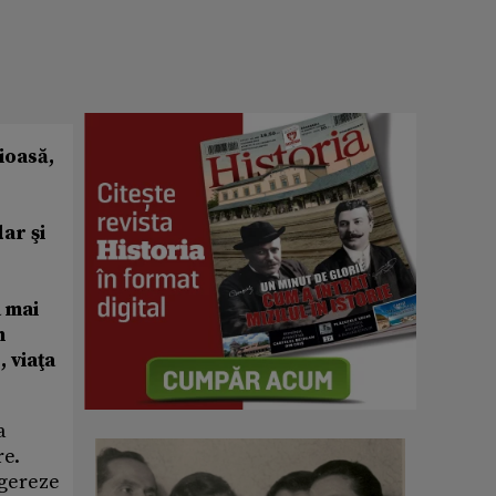
ioasă,
ar şi
a mai
n
 viaţa
a
re.
ugereze