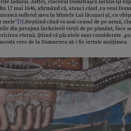
rile Iadului. Astfel, clucerul Dumitraşco Iaralis îşi ex
 din 17 mai 1646, afirmând că, atunci când „va veni Dom
mească sufletul meu în Sfintele Lui lăcaşuri şi, cu obiş
or mele”
[7]
.Neştiind când va sosi ceasul de pe urmă, cl
ile din preajma încheierii vieţii de pe pământ, face a
ricirea eternă. Ştiind că păcatele sunt considerate „pa
 acesta cere de la Dumnezeu să-i fie iertate mulţimea