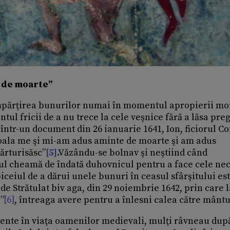
e de moarte”
părţirea bunurilor numai în momentul apropierii mor
tul fricii de a nu trece la cele veşnice fără a lăsa preg
 într-un document din 26 ianuarie 1641, Ion, ficiorul Co
oala me şi mi-am adus aminte de moarte şi am adus
ărturisăsc”
[5]
.Văzându-se bolnav şi neştiind când
anul cheamă de îndată duhovnicul pentru a face cele ne
iceiul de a dărui unele bunuri în ceasul sfârşitului es
 de Strătulat biv aga, din 29 noiembrie 1642, prin care l
”
[6]
, întreaga avere pentru a înlesni calea către mântu
zente în viaţa oamenilor medievali, mulţi râvneau dup