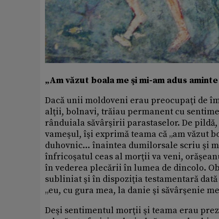
„Am văzut boala me şi mi-am adus amint
Dacă unii moldoveni erau preocupaţi de îm
alţii, bolnavi, trăiau permanent cu sentimen
rânduiala săvârşirii parastaselor. De pildă,
vameşul, îşi exprimă teama că „am văzut b
duhovnic… înaintea dumilorsale scriu şi m
înfricoşatul ceas al morţii va veni, orăşe
în vederea plecării în lumea de dincolo. Ob
subliniat şi în dispoziţia testamentară dată
„eu, cu gura mea, la danie şi săvârşenie me
Deşi sentimentul morţii şi teama erau pre