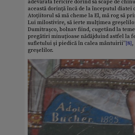
adevărata fericire dorind să scape de chinu
această dorinţă încă de la începutul diatei
Atoţiitorul să mă cheme la El, mă rog să pri
Lui milostivire, să ierte mulţimea greşelil
Dumitraşco, bolnav fiind, cugetând la temer
pregătiri minuţioase nădăjduind astfel la fe
sufletului şi piedică în calea mântuirii”
[8]
,
greşelilor.