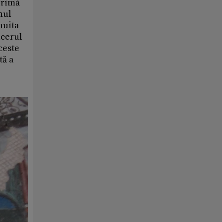
primă
nul
nuita
ucerul
ceste
tă a