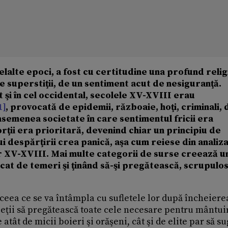
alte epoci, a fost cu certitudine una profund relig
 de superstiţii, de un sentiment acut de nesiguranţă.
 şi în cel occidental, secolele XV-XVIII erau
1]
, provocată de epidemii, războaie, hoţi, criminali, d
asemenea societate în care sentimentul fricii era
rţii era prioritară, devenind chiar un principiu de
i despărţirii crea panică, aşa cum reiese din analiz
 XV-XVIII. Mai multe categorii de surse creează u
at de temeri şi ţinând să-şi pregătească, scrupulos,
eea ce se va întâmpla cu sufletele lor după încheiere
eţii să pregătească toate cele necesare pentru mântui
tât de micii boieri şi orăşeni, cât şi de elite par să s