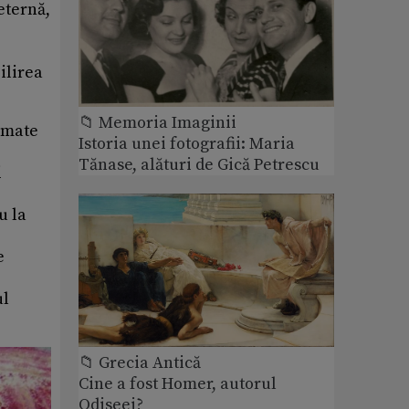
eternă,
ilirea
📁 Memoria Imaginii
rimate
Istoria unei fotografii: Maria
Tănase, alături de Gică Petrescu
i
u la
e
ul
📁 Grecia Antică
Cine a fost Homer, autorul
Odiseei?