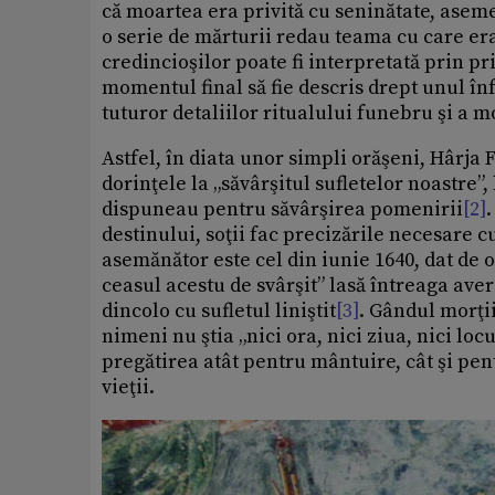
că moartea era privită cu seninătate, asem
o serie de mărturii redau teama cu care er
credincioşilor poate fi interpretată prin pr
momentul final să fie descris drept unul în
tuturor detaliilor ritualului funebru şi a 
Astfel, în diata unor simpli orăşeni, Hârja 
dorinţele la „săvârşitul sufletelor noastre”
dispuneau pentru săvârşirea pomenirii
[2]
destinului, soţii fac precizările necesare c
asemănător este cel din iunie 1640, dat de o
ceasul acestu de svârşit” lasă întreaga ave
dincolo cu sufletul liniştit
[3]
. Gândul morţi
nimeni nu ştia „nici ora, nici ziua, nici locu
pregătirea atât pentru mântuire, cât şi pe
vieţii.