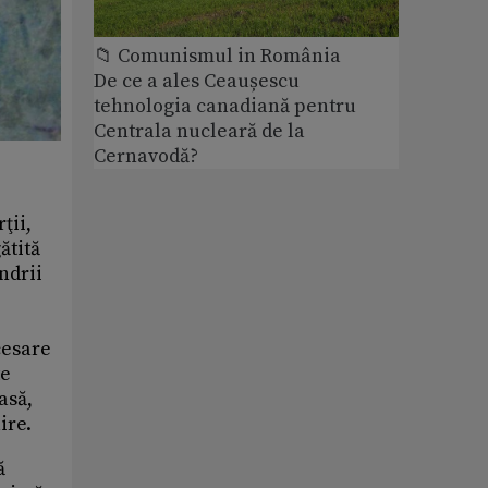
📁 Comunismul in România
De ce a ales Ceaușescu
tehnologia canadiană pentru
Centrala nucleară de la
Cernavodă?
ţii,
ătită
ndrii
cesare
te
asă,
ire.
ă