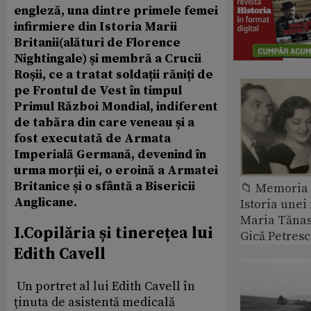
engleză, una dintre primele femei
infirmiere din Istoria Marii
Britanii(alături de Florence
Nightingale) și membră a Crucii
Roșii, ce a tratat soldații răniți de
pe Frontul de Vest în timpul
Primul Război Mondial, indiferent
de tabăra din care veneau și a
fost executată de Armata
Imperială Germană, devenind în
urma morții ei, o eroină a Armatei
Britanice și o sfântă a Bisericii
📁 Memoria 
Anglicane.
Istoria unei 
Maria Tănase
I.Copilăria și tinerețea lui
Gică Petres
Edith Cavell
Un portret al lui Edith Cavell în
ținuta de asistentă medicală