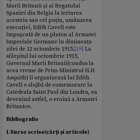
Marii Britanii și ai Regatului
Spaniei din Belgia la iertarea
acesteia sau cel puțin, amânarea
execuției, Edith Cavell este
împușcată de un pluton al Armatei
Imperiale Germane în dimineața
zilei de 12 octombrie 1915.
[19]
La
sfârșitul lui octombrie 1915,
Guvernul Marii Britanii(condus la
acea vreme de Prim-Ministrul H.H
Asquith) îi organizează lui Edith
Cavell o slujbă de comemorare la
Catedrala Saint Paul din Londra, ea
devenind astfel, o eroină a Armatei
Britanice.
Bibliografie
I.Surse scrise(cărți și articole)