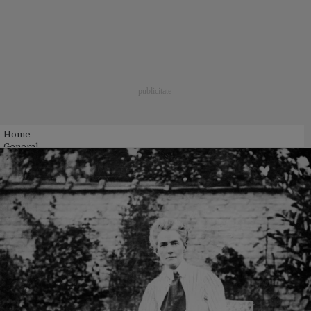
Home
General