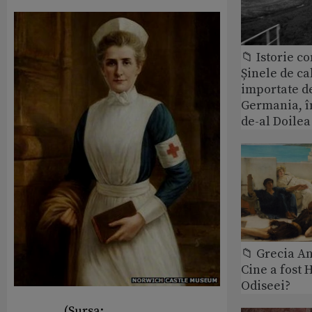
📁 Istorie 
Șinele de ca
importate d
Germania, î
de-al Doile
📁 Grecia An
Cine a fost 
Odiseei?
(Sursa: