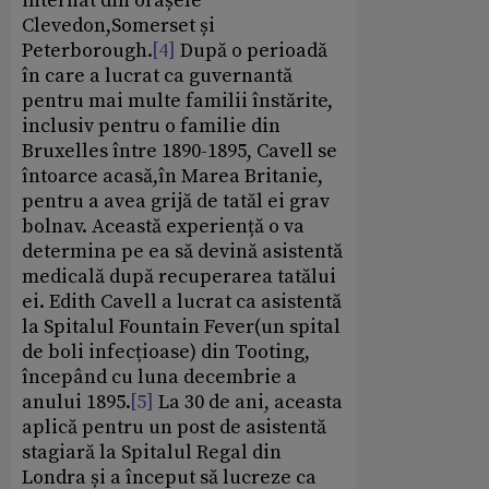
internat din orașele
Clevedon,Somerset și
Peterborough.
[4]
După o perioadă
în care a lucrat ca guvernantă
pentru mai multe familii înstărite,
inclusiv pentru o familie din
Bruxelles între 1890-1895, Cavell se
întoarce acasă,în Marea Britanie,
pentru a avea grijă de tatăl ei grav
bolnav. Această experiență o va
determina pe ea să devină asistentă
medicală după recuperarea tatălui
ei. Edith Cavell a lucrat ca asistentă
la Spitalul Fountain Fever(un spital
de boli infecțioase) din Tooting,
începând cu luna decembrie a
anului 1895.
[5]
La 30 de ani, aceasta
aplică pentru un post de asistentă
stagiară la Spitalul Regal din
Londra și a început să lucreze ca