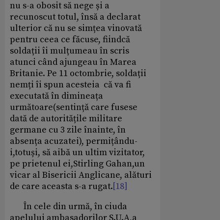
nu s-a obosit să nege și a
recunoscut totul, însă a declarat
ulterior că nu se simțea vinovată
pentru ceea ce făcuse, fiindcă
soldații îi mulțumeau în scris
atunci când ajungeau în Marea
Britanie. Pe 11 octombrie, soldații
nemți îi spun acesteia că va fi
executată în dimineața
următoare(sentință care fusese
dată de autoritățile militare
germane cu 3 zile înainte, în
absența acuzatei), permițându-
i,totuși, să aibă un ultim vizitator,
pe prietenul ei,Stirling Gahan,un
vicar al Bisericii Anglicane, alături
de care aceasta s-a rugat.
[18]
În cele din urmă, în ciuda
apelului ambasadorilor S.U.A,a