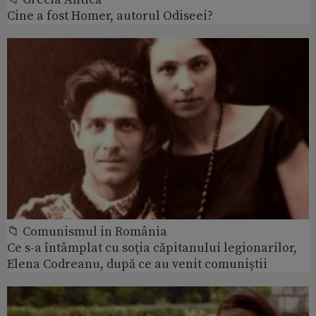
Cine a fost Homer, autorul Odiseei?
📁 Comunismul in România
Ce s-a întâmplat cu soţia căpitanului legionarilor,
Elena Codreanu, după ce au venit comuniștii