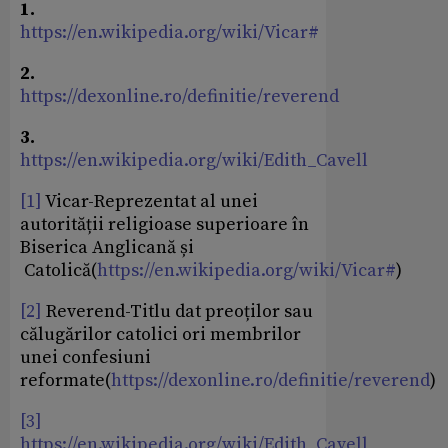
1.
https://en.wikipedia.org/wiki/Vicar#
2.
https://dexonline.ro/definitie/reverend
3.
https://en.wikipedia.org/wiki/Edith_Cavell
[1]
Vicar-Reprezentat al unei
autorității religioase superioare în
Biserica Anglicană și
Catolică(
https://en.wikipedia.org/wiki/Vicar#
)
[2]
Reverend-Titlu dat preoților sau
călugărilor catolici ori membrilor
unei confesiuni
reformate(
https://dexonline.ro/definitie/reverend
)
[3]
https://en.wikipedia.org/wiki/Edith_Cavell