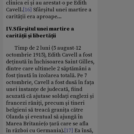
clinica ei și au arestat-o pe Edith
Cavell.
[16]
Sfârșitul unei martire a
carității era aproape...
IV.Sfârșitul unei martire a
carității și libertății
Timp de 2 luni (5 august-12
octombrie 1915), Edith Cavell a fost
deținută în Închisoarea Saint Gilles,
dintre care ultimele 2 săptămâni a
fost ținută în izolarea totală. Pe 7
octombrie, Cavell a fost dusă în fața
unei instanțe de judecată, fiind
acuzată că ajutase soldați englezi și
francezi răniți, precum și tineri
belgieni să treacă granița către
Olanda și eventual să ajungă în
Marea Britanie(o țară care se afla
în război cu Germania).
[17]
Ea însă,