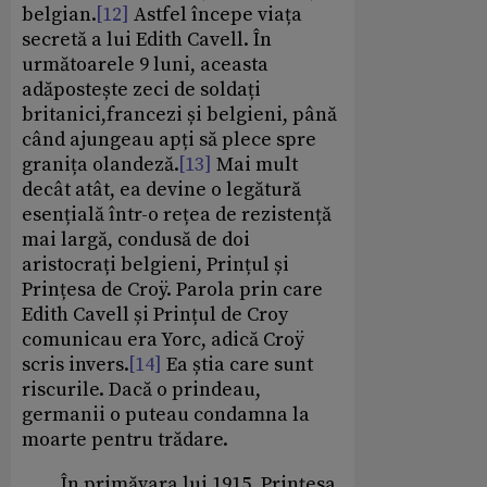
belgian.
[12]
Astfel începe viața
secretă a lui Edith Cavell. În
următoarele 9 luni, aceasta
adăpostește zeci de soldați
britanici,francezi și belgieni, până
când ajungeau apți să plece spre
granița olandeză.
[13]
Mai mult
decât atât, ea devine o legătură
esențială într-o rețea de rezistență
mai largă, condusă de doi
aristocrați belgieni, Prințul și
Prințesa de Croÿ. Parola prin care
Edith Cavell și Prințul de Croy
comunicau era Yorc, adică Croÿ
scris invers.
[14]
Ea știa care sunt
riscurile. Dacă o prindeau,
germanii o puteau condamna la
moarte pentru trădare.
În primăvara lui 1915, Prințesa