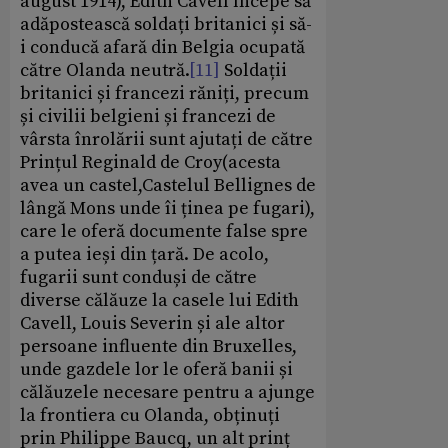
august 1914), Edith Cavell începe să
adăpostească soldați britanici și să-
i conducă afară din Belgia ocupată
către Olanda neutră.
[11]
Soldații
britanici și francezi răniți, precum
și civilii belgieni și francezi de
vârsta înrolării sunt ajutați de către
Prințul Reginald de Croy(acesta
avea un castel,Castelul Bellignes de
lângă Mons unde îi ținea pe fugari),
care le oferă documente false spre
a putea ieși din țară. De acolo,
fugarii sunt conduși de către
diverse călăuze la casele lui Edith
Cavell, Louis Severin și ale altor
persoane influente din Bruxelles,
unde gazdele lor le oferă banii și
călăuzele necesare pentru a ajunge
la frontiera cu Olanda, obținuți
prin Philippe Baucq, un alt prinț