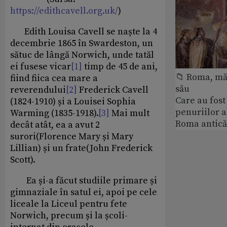
https://edithcavell.org.uk/
)
Edith Louisa Cavell se naște la 4
decembrie 1865 în Swardeston, un
sătuc de lângă Norwich, unde tatăl
ei fusese vicar
[1]
timp de 45 de ani,
📁 Roma, măr
fiind fiica cea mare a
său
reverendului
[2]
Frederick Cavell
Care au fost
(1824-1910) și a Louisei Sophia
penuriilor 
Warming (1835-1918).
[3]
Mai mult
Roma antică
decât atât, ea a avut 2
surori(Florence Mary și Mary
Lillian) și un frate(John Frederick
Scott).
Ea și-a făcut studiile primare și
gimnaziale în satul ei, apoi pe cele
liceale la Liceul pentru fete
Norwich, precum și la școli-