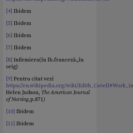
[4]
Ibidem
[5]
Ibidem
[6]
Ibidem
[7]
Ibidem
[8]
Infirmiera(în lb.franceză.,în
orig)
[9]
Pentru citat vezi
https://en.wikipedia.org/wiki/Edith_Cavell#Work_
Helen Judson,
The American Journal
of Nursing,
p.871
)
[10]
Ibidem
[11]
Ibidem