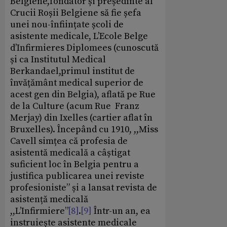
Belgiene,fondator și președinte al
Crucii Roșii Belgiene să fie șefa
unei nou-înființate școli de
asistente medicale, L’Ecole Belge
d’Infirmieres Diplomees (cunoscută
și ca Institutul Medical
Berkandael,primul institut de
învățământ medical superior de
acest gen din Belgia), aflată pe Rue
de la Culture (acum Rue Franz
Merjay) din Ixelles (cartier aflat în
Bruxelles). Începând cu 1910, ,,Miss
Cavell simțea că profesia de
asistentă medicală a câștigat
suficient loc în Belgia pentru a
justifica publicarea unei reviste
profesioniste” și a lansat revista de
asistență medicală
,,L’Infirmiere”
[8]
.
[9]
Într-un an, ea
instruiește asistente medicale