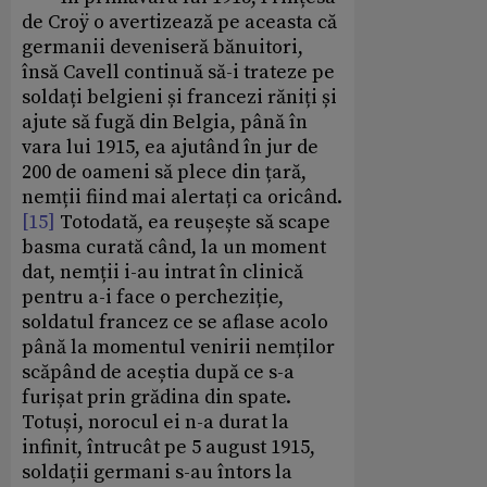
de Croÿ o avertizează pe aceasta că
germanii deveniseră bănuitori,
însă Cavell continuă să-i trateze pe
soldați belgieni și francezi răniți și
ajute să fugă din Belgia, până în
vara lui 1915, ea ajutând în jur de
200 de oameni să plece din țară,
nemții fiind mai alertați ca oricând.
[15]
Totodată, ea reușește să scape
basma curată când, la un moment
dat, nemții i-au intrat în clinică
pentru a-i face o percheziție,
soldatul francez ce se aflase acolo
până la momentul venirii nemților
scăpând de aceștia după ce s-a
furișat prin grădina din spate.
Totuși, norocul ei n-a durat la
infinit, întrucât pe 5 august 1915,
soldații germani s-au întors la