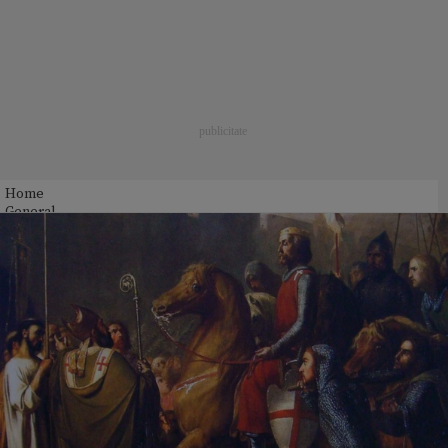
Home
General