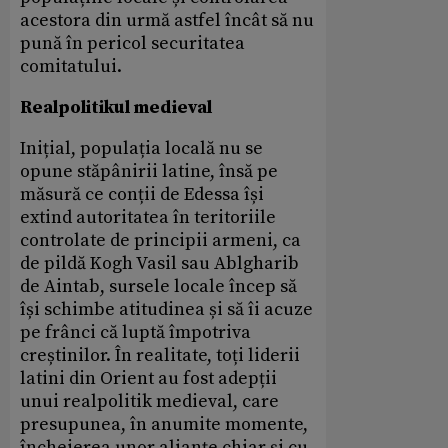
acestora din urmă astfel încât să nu
pună în pericol securitatea
comitatului.
Realpolitikul medieval
Inițial, populația locală nu se
opune stăpânirii latine, însă pe
măsură ce conții de Edessa își
extind autoritatea în teritoriile
controlate de principii armeni, ca
de pildă Kogh Vasil sau Ablgharib
de Aintab, sursele locale încep să
își schimbe atitudinea și să îi acuze
pe frânci că luptă împotriva
creștinilor. În realitate, toți liderii
latini din Orient au fost adepții
unui realpolitik medieval, care
presupunea, în anumite momente,
încheierea unor alianțe chiar și cu