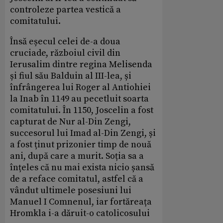
controleze partea vestică a
comitatului.
Însă eșecul celei de-a doua
cruciade, războiul civil din
Ierusalim dintre regina Melisenda
și fiul său Balduin al III-lea, și
înfrângerea lui Roger al Antiohiei
la Inab în 1149 au pecetluit soarta
comitatului. În 1150, Joscelin a fost
capturat de Nur al-Din Zengi,
succesorul lui Imad al-Din Zengi, și
a fost ținut prizonier timp de nouă
ani, după care a murit. Soția sa a
înțeles că nu mai exista nicio șansă
de a reface comitatul, astfel că a
vândut ultimele posesiuni lui
Manuel I Comnenul, iar fortăreața
Hromkla i-a dăruit-o catolicosului