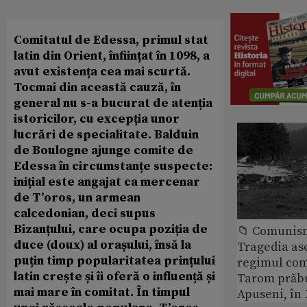
Comitatul de Edessa, primul stat
latin din Orient, înființat în 1098, a
avut existența cea mai scurtă.
Tocmai din această cauză, în
general nu s-a bucurat de atenția
istoricilor, cu excepția unor
lucrări de specialitate. Balduin
de Boulogne ajunge comite de
Edessa în circumstanțe suspecte:
inițial este angajat ca mercenar
de T’oros, un armean
calcedonian, deci supus
Bizanțului, care ocupa poziția de
📁 Comunis
duce (doux) al orașului, însă la
Tragedia as
puțin timp popularitatea prințului
regimul com
latin crește și îi oferă o influență și
Tarom prăbu
mai mare în comitat. În timpul
Apuseni, în 