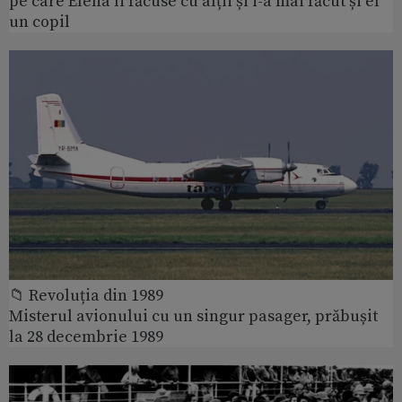
pe care Elena îi făcuse cu alții și i-a mai făcut și el
un copil
📁 Revoluția din 1989
Misterul avionului cu un singur pasager, prăbușit
la 28 decembrie 1989