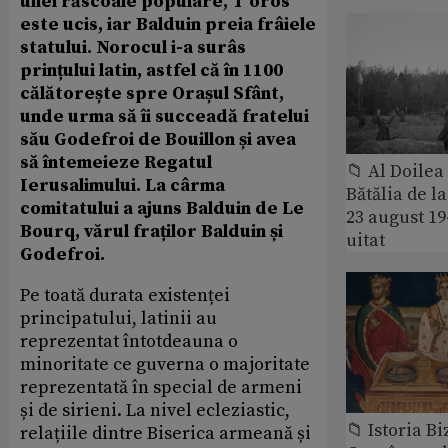
unei răscoale populare, T’oros
este ucis, iar Balduin preia frâiele
statului. Norocul i-a surâs
prințului latin, astfel că în 1100
călătorește spre Orașul Sfânt,
unde urma să îi succeadă fratelui
său Godefroi de Bouillon și avea
să întemeieze Regatul
📁 Al Doile
Ierusalimului. La cârma
Bătălia de l
comitatului a ajuns Balduin de Le
23 august 1
Bourq, vărul fraților Balduin și
uitat
Godefroi.
Pe toată durata existenței
principatului, latinii au
reprezentat întotdeauna o
minoritate ce guverna o majoritate
reprezentată în special de armeni
și de sirieni. La nivel ecleziastic,
📁 Istoria B
relațiile dintre Biserica armeană și