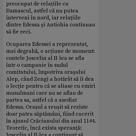
preocupat de relațiile cu
Damascul, astfel că nu putea
interveni în nord, iar relațiile
dintre Edessa și Antiohia continuau
să fie reci.
Ocuparea Edessei a reprezentat,
mai degrabă, o acțiune de moment:
contele Joscelin al II-lea se afla
într-o campanie în sudul
comitatului, împotriva orașului
Alep, când Zengi a hotărât să îi dea
o lecție pentru că se aliase cu emiri
musulmani care nu se aflau de
partea sa, astfel că a asediat
Edessa. Orașul a reușit să reziste
doar patru săptămâni, fiind cucerit
în ajunul Crăciunului din anul 1144.
Teoretic, încă exista speranță:
Joscelin al II-lea a continuat să