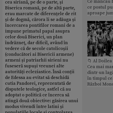
Ce mâncau bi
cea siriană, pe de o parte, și
ce postul p
Biserica romană, pe de altă parte,
aproape jum
erau marcate de diferențele de rit
și de dogmă, cărora li se adăuga și
încercarea pontifilor romani de a
impune primatul papal asupra
celor două Biserici, un plan
îndrăzneț, dar dificil, având în
vedere că de secole catolicoșii
(conducători ai Bisericii armene)
armeni și patriarhii sirieni nu
📁 Al Doile
fuseseră supuși vreunei alte
Cea mai ma
autorități ecleziastice. Însă conții
dintr-un lag
de Edessa au evitat să deschidă
în timpul ce
cutia Pandorei, reprezentată de
Război Mond
disputele teologice, astfel că au
adoptat o politică ce încerca să
atingă două obiective: găsirea unui
modus vivendi între latini și
populațiile locale și controlarea