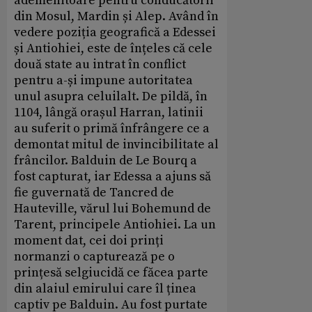
ademenitoare pentru conducătorii
din Mosul, Mardin și Alep. Având în
vedere poziția geografică a Edessei
și Antiohiei, este de înțeles că cele
două state au intrat în conflict
pentru a-și impune autoritatea
unul asupra celuilalt. De pildă, în
1104, lângă orașul Harran, latinii
au suferit o primă înfrângere ce a
demontat mitul de invincibilitate al
frâncilor. Balduin de Le Bourq a
fost capturat, iar Edessa a ajuns să
fie guvernată de Tancred de
Hauteville, vărul lui Bohemund de
Tarent, principele Antiohiei. La un
moment dat, cei doi prinți
normanzi o capturează pe o
prințesă selgiucidă ce făcea parte
din alaiul emirului care îl ținea
captiv pe Balduin. Au fost purtate