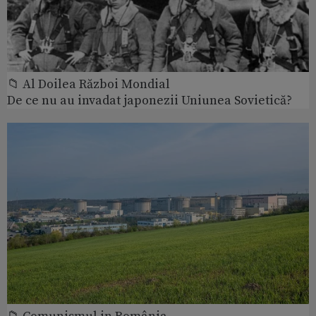
📁 Al Doilea Război Mondial
De ce nu au invadat japonezii Uniunea Sovietică?