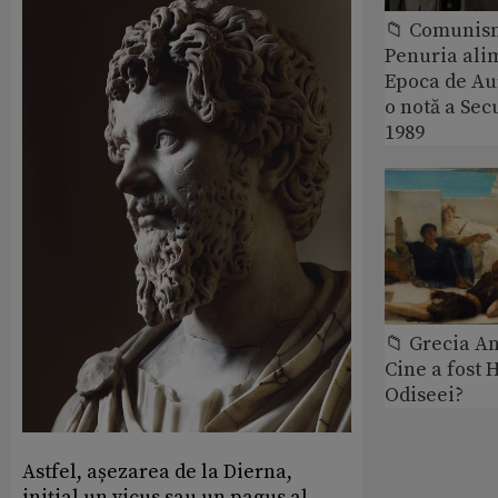
📁 Comunis
Penuria ali
Epoca de Aur
o notă a Sec
1989
📁 Grecia An
Cine a fost 
Odiseei?
Astfel, așezarea de la Dierna,
inițial un vicus sau un pagus al