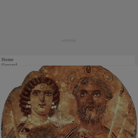
Home
General