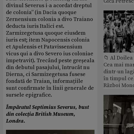
Gică Petres
divinul Severus i-a acordat dreptul
de colonia” (in Dacia quoque
Zernensium colonia a divo Traiano
deducta iuris Italici est.
Zarmizegetusa quoque eiusdem
iuris est; item Napocensis colonia
et Apulensis et Patavissensium
vicus qui a divo Severo ius coloniae
📁 Al Doile
impetravit). Trecând peste greșeala
Cea mai ma
din debutul pasajului, întrucât nu
dintr-un lag
Dierna, ci Sarmizegetusa fusese
în timpul ce
fondată de Traian, informațiile
Război Mond
sunt confirmate în linii generale de
sursele epigrafice.
Împăratul Septimius Severus, bust
din colecţia British Museum,
Londra.