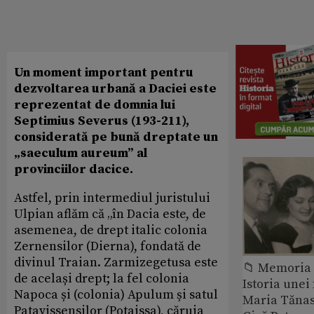
Un moment important pentru
dezvoltarea urbană a Daciei este
reprezentat de domnia lui
Septimius Severus (193-211),
considerată pe bună dreptate un
„saeculum aureum” al
provinciilor dacice.
Astfel, prin intermediul juristului
Ulpian aflăm că „în Dacia este, de
asemenea, de drept italic colonia
Zernensilor (Dierna), fondată de
divinul Traian. Zarmizegetusa este
📁 Memoria 
de același drept; la fel colonia
Istoria unei 
Napoca și (colonia) Apulum și satul
Maria Tănase
Patavissensilor (Potaissa), căruia