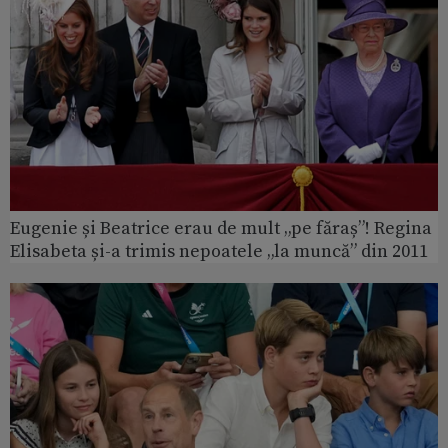
Eugenie și Beatrice erau de mult „pe făraș”! Regina
Elisabeta și-a trimis nepoatele „la muncă” din 2011