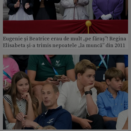
Eugenie și Beatrice erau de mult „pe făraș”! Regina
Elisabeta și-a trimis nepoatele „la muncă” din 2011