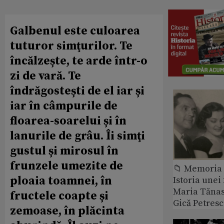
Galbenul este culoarea
tuturor simţurilor. Te
încălzește, te arde într-o
zi de vară. Te
îndrăgostești de el iar și
iar în câmpurile de
floarea-soarelui și în
lanurile de grâu. Îi simţi
gustul și mirosul în
frunzele umezite de
📁 Memoria 
ploaia toamnei, în
Istoria unei 
Maria Tănase
fructele coapte și
Gică Petres
zemoase, în plăcinta