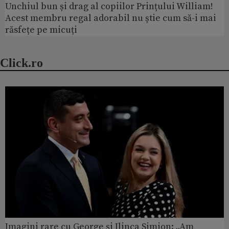
Unchiul bun și drag al copiilor Prințului William!
Acest membru regal adorabil nu știe cum să-i mai
răsfețe pe micuți
Click.ro
Imagini rare cu George și Ilinca Simion: „Am