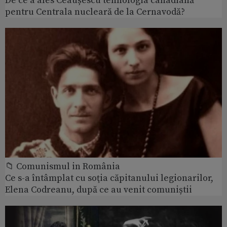
De ce a ales Ceaușescu tehnologia canadiană
pentru Centrala nucleară de la Cernavodă?
📁 Comunismul in România
Ce s-a întâmplat cu soţia căpitanului legionarilor,
Elena Codreanu, după ce au venit comuniștii