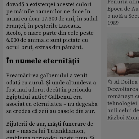
Penuria ali
dovadă a existenţei acestei culori
Epoca de Aur
pe mâinile oamenilor ne duce în
o notă a Sec
urmă cu doar 17.300 de ani, în sudul
1989
Franţei, în peșterile Lascaux.
Acolo, o mare parte din cele peste
6.000 de animale sunt pictate cu
ocrul brut, extras din pământ.
În numele eternităţii
Preamărirea galbenului a venit
📁 Al Doile
odată cu aurul. Și unde altundeva a
Dezvoltarea 
fost mai adorat decât în perioada
românești c
Egiptului antic? Galbenul era
tehnologiei
asociat cu eternitatea – nu degeaba
anii celui d
se credea că zeii au oasele din aur.
Război Mond
Bijuterii de aur, măști funerare de
aur – masca lui Tutankhamon,
emblema perioadei, peste timp. Și