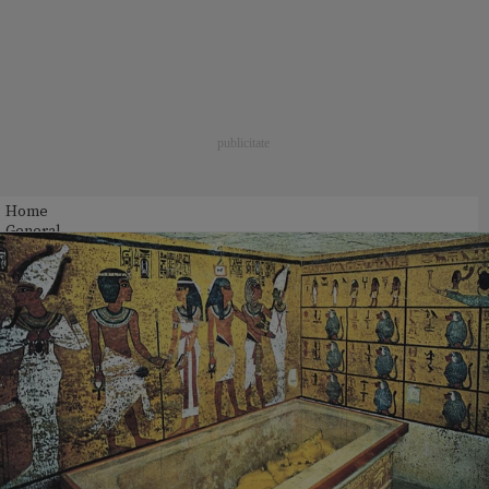
Home
General