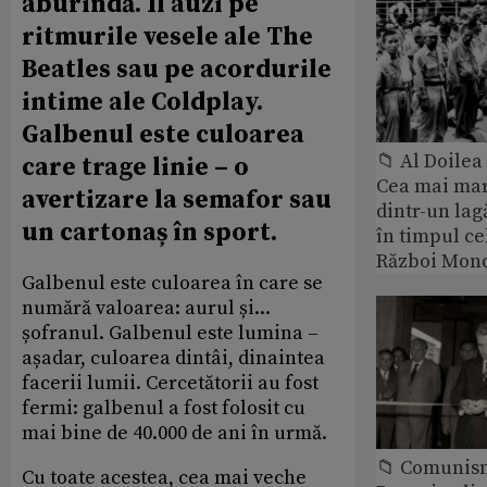
aburindă. Îl auzi pe
ritmurile vesele ale The
Beatles sau pe acordurile
intime ale Coldplay.
Galbenul este culoarea
📁 Al Doile
care trage linie – o
Cea mai ma
avertizare la semafor sau
dintr-un lag
un cartonaș în sport.
în timpul ce
Război Mond
Galbenul este culoarea în care se
numără valoarea: aurul și...
șofranul. Galbenul este lumina –
așadar, culoarea dintâi, dinaintea
facerii lumii. Cercetătorii au fost
fermi: galbenul a fost folosit cu
mai bine de 40.000 de ani în urmă.
📁 Comunis
Cu toate acestea, cea mai veche