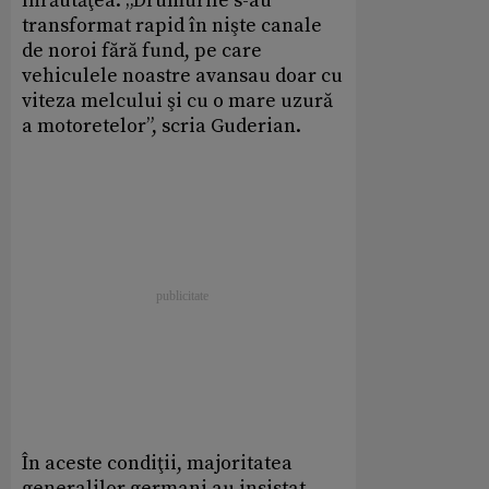
înrăutăţea. „Drumurile s-au
transformat rapid în nişte canale
de noroi fără fund, pe care
vehiculele noastre avansau doar cu
viteza melcului şi cu o mare uzură
a motoretelor”, scria Guderian.
În aceste condiţii, majoritatea
generalilor germani au insistat