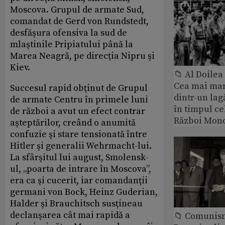
Moscova. Grupul de armate Sud,
comandat de Gerd von Rundstedt,
desfăşura ofensiva la sud de
mlaştinile Pripiatului până la
Marea Neagră, pe direcţia Nipru şi
Kiev.
📁 Al Doile
Cea mai ma
Succesul rapid obţinut de Grupul
dintr-un lag
de armate Centru în primele luni
în timpul ce
de război a avut un efect contrar
Război Mond
aşteptărilor, creând o anumită
confuzie şi stare tensionată între
Hitler şi generalii Wehrmacht-lui.
La sfârşitul lui august, Smolensk-
ul, „poarta de intrare în Moscova”,
era ca şi cucerit, iar comandanţii
germani von Bock, Heinz Guderian,
Halder şi Brauchitsch susţineau
declanşarea cât mai rapidă a
📁 Comunis