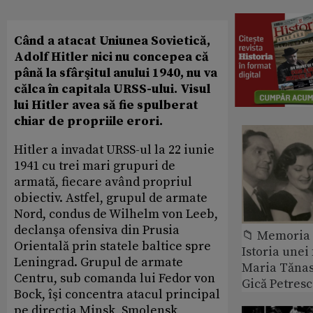
Când a atacat Uniunea Sovietică,
Adolf Hitler nici nu concepea că
până la sfârşitul anului 1940, nu va
călca în capitala URSS-ului. Visul
lui Hitler avea să fie spulberat
chiar de propriile erori.
Hitler a invadat URSS-ul la 22 iunie
1941 cu trei mari grupuri de
armată, fiecare având propriul
obiectiv. Astfel, grupul de armate
Nord, condus de Wilhelm von Leeb,
declanşa ofensiva din Prusia
📁 Memoria 
Orientală prin statele baltice spre
Istoria unei 
Leningrad. Grupul de armate
Maria Tănase
Centru, sub comanda lui Fedor von
Gică Petres
Bock, îşi concentra atacul principal
pe direcţia Minsk, Smolensk,