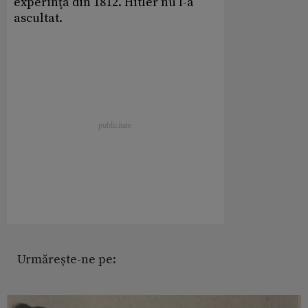
experinţa din 1812. Hitler nu l-a
ascultat.
Urmărește-ne pe: