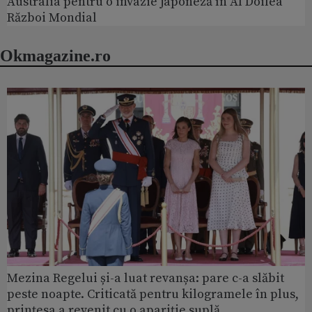
Australia pentru o invazie japoneză în Al Doilea
Război Mondial
Okmagazine.ro
Mezina Regelui și-a luat revanșa: pare c-a slăbit
peste noapte. Criticată pentru kilogramele în plus,
prințesa a revenit cu o apariție suplă