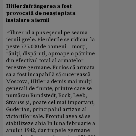
Hitler:înfrângerea a fost
provocată de neaşteptata
instalare a iernii
Führer-ul a pus eşecul pe seama
iernii grele. Pierderile se ridicau la
peste 775.000 de oameni – morţi,
răniţi, dispăruţi, aproape o pătrime
din efectivul total al armatelor
terestre germane. Furios că armata
sa a fost incapabilă să cucerească
Moscova, Hitler a demis mai mulţi
generali de frunte, printre care se
numărau Rundstedt, Bock, Leeb,
Strauss şi, poate cel mai important,
Guderian, principalul artizan al
victoriilor sale. Frontul avea să se
stabilizeze abia în luna februarie a
anului 1942, dar trupele germane