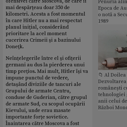
ofensivei către Moscova, de care îi
Penuria ali
mai despărţeau doar 350 de
Epoca de Aur
kilometri. Acesta a fost momentul
o notă a Sec
în care Hitler nu a mai respectat
1989
planul iniţial, considerând
prioritare la acel moment
cucerirea Crimeii şi a bazinului
Doneţk.
Neînţelegerile între el şi ofiţerii
germani au dus la pierderea unui
timp preţios. Mai mult, Hitler îşi va
📁 Al Doile
impune punctul de vedere,
Dezvoltarea 
detaşând diviziile de tancuri ale
românești c
Grupului de armate Centru,
tehnologiei
conduse de Guderian, către grupul
anii celui d
de armate Sud, cu scopul ocupării
Război Mond
Kievului, unde erau masate
importante forţe sovietice.
Înaintarea către Moscova a fost