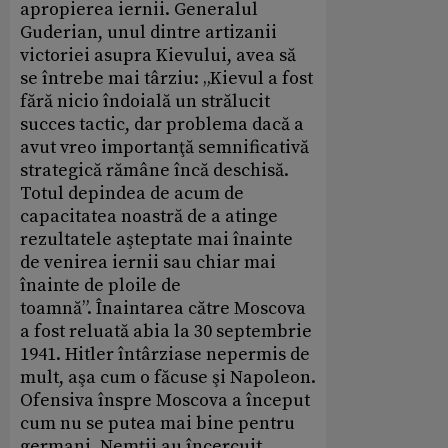
apropierea iernii. Generalul
Guderian, unul dintre artizanii
victoriei asupra Kievului, avea să
se întrebe mai târziu: „Kievul a fost
fără nicio îndoială un strălucit
succes tactic, dar problema dacă a
avut vreo importanţă semnificativă
strategică rămâne încă deschisă.
Totul depindea de acum de
capacitatea noastră de a atinge
rezultatele aşteptate mai înainte
de venirea iernii sau chiar mai
înainte de ploile de
toamnă”. Înaintarea către Moscova
a fost reluată abia la 30 septembrie
1941. Hitler întârziase nepermis de
mult, aşa cum o făcuse şi Napoleon.
Ofensiva înspre Moscova a început
cum nu se putea mai bine pentru
germani. Nemţii au încercuit