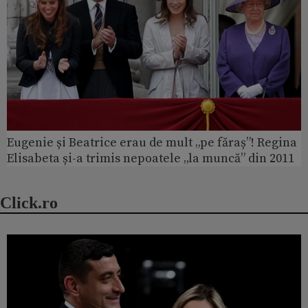
Eugenie și Beatrice erau de mult „pe făraș”! Regina
Elisabeta și-a trimis nepoatele „la muncă” din 2011
Click.ro