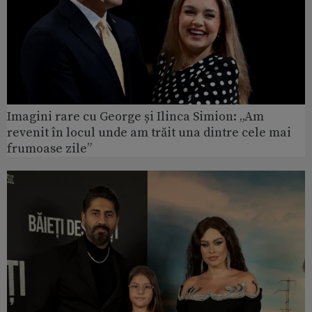
Imagini rare cu George și Ilinca Simion: „Am
revenit în locul unde am trăit una dintre cele mai
frumoase zile”