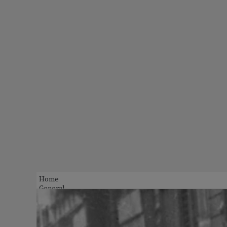
Home
General