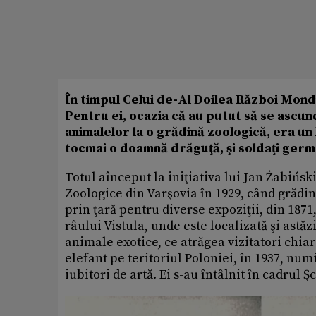
În timpul Celui de-Al Doilea Război Mond
Pentru ei, ocazia că au putut să se ascundă
animalelor la o grădină zoologică, era un 
tocmai o doamnă drăguţă, şi soldaţi german
Totul aînceput la iniţiativa lui Jan Żabiński
Zoologice din Varşovia în 1929, când grădi
prin ţară pentru diverse expoziţii, din 1871,
râului Vistula, unde este localizată şi astă
animale exotice, ce atrăgea vizitatori chiar 
elefant pe teritoriul Poloniei, în 1937, nu
iubitori de artă. Ei s-au întâlnit în cadrul 