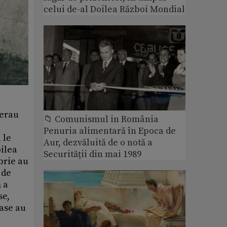
celui de-al Doilea Război Mondial
 erau
📁 Comunismul in România
u
Penuria alimentară în Epoca de
 le
Aur, dezvăluită de o notă a
oilea
Securității din mai 1989
brie au
 de
 a
se,
mase au