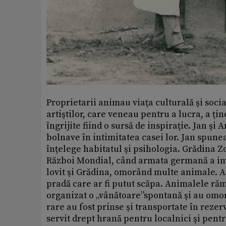
Proprietarii animau viaţa culturală şi soci
artiştilor, care veneau pentru a lucra, a ţi
îngrijite fiind o sursă de inspiraţie. Jan şi
bolnave în intimitatea casei lor. Jan spune
înţelege habitatul şi psihologia. Grădina 
Război Mondial, când armata germană a in
lovit şi Grădina, omorând multe animale. A
pradă care ar fi putut scăpa. Animalele ră
organizat o „vânătoare”spontană şi au omorâ
rare au fost prinse şi transportate în reze
servit drept hrană pentru localnici şi pen