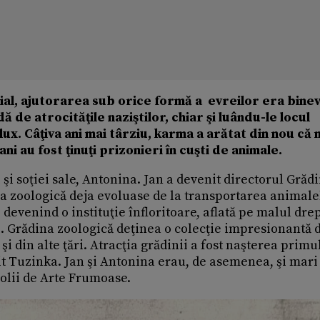
ial, ajutorarea sub orice formă a evreilor era binev
 de atrocităţile naziştilor, chiar şi luându-le locul
lux. Câţiva ani mai târziu, karma a arătat din nou că 
i au fost ţinuţi prizonieri în cuşti de animale.
 şi soţiei sale, Antonina. Jan a devenit directorul Grădi
na zoologică deja evoluase de la transportarea animale
 devenind o instituţie înfloritoare, aflată pe malul drep
zi. Grădina zoologică deţinea o colecţie impresionantă 
şi din alte ţări. Atracţia grădinii a fost naşterea primu
mit Tuzinka. Jan şi Antonina erau, de asemenea, şi mari
Şcolii de Arte Frumoase.