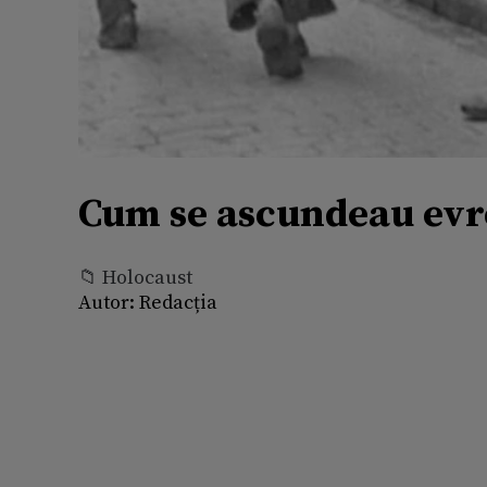
Cum se ascundeau evre
📁 Holocaust
Autor:
Redacția