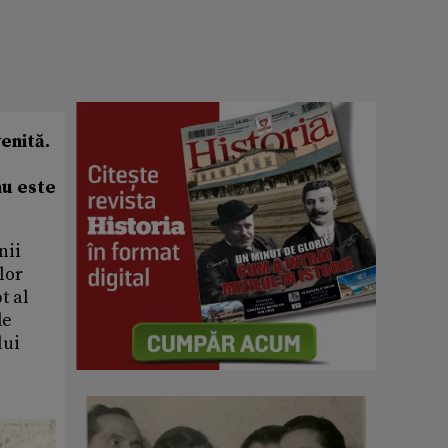
enită.
nu este
nii
lor
t al
de
lui