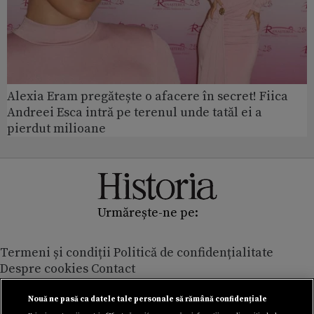
Alexia Eram pregătește o afacere în secret! Fiica
Andreei Esca intră pe terenul unde tatăl ei a
pierdut milioane
Urmărește-ne pe:
Termeni și condiții
Politică de confidențialitate
Despre cookies
Contact
Modifică preferințe pentru confidențialitate
© Toate drepturile rezervate Adevarul Holding 2026
Nouă ne pasă ca datele tale personale să rămână confidențiale