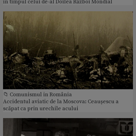
în timpul celui de-al Doilea Război Mondial
📁 Comunismul in România
Accidentul aviatic de la Moscova: Ceaușescu a
scăpat ca prin urechile acului