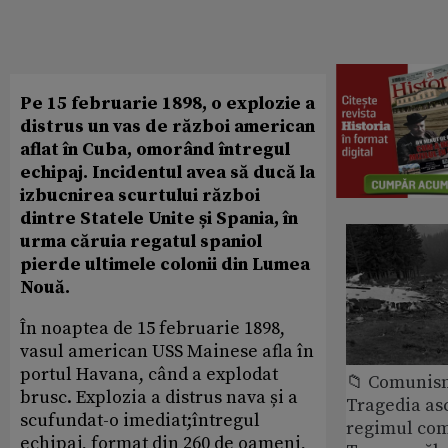
Pe 15 februarie 1898, o explozie a
distrus un vas de război american
aflat în Cuba, omorând întregul
echipaj. Incidentul avea să ducă la
izbucnirea scurtului război
dintre Statele Unite și Spania, în
urma căruia regatul spaniol
pierde ultimele colonii din Lumea
Nouă.
În noaptea de 15 februarie 1898,
vasul american USS Mainese afla în
portul Havana, când a explodat
📁 Comunis
brusc. Explozia a distrus nava și a
Tragedia as
scufundat-o imediat;întregul
regimul com
echipaj, format din 260 de oameni,