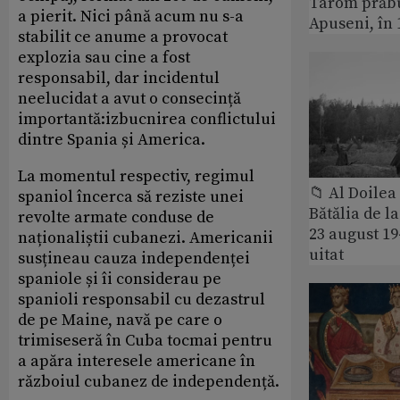
Tarom prăbu
a pierit. Nici până acum nu s-a
Apuseni, în 
stabilit ce anume a provocat
explozia sau cine a fost
responsabil, dar incidentul
neelucidat a avut o consecință
importantă:izbucnirea conflictului
dintre Spania și America.
La momentul respectiv, regimul
📁 Al Doile
spaniol încerca să reziste unei
Bătălia de l
revolte armate conduse de
23 august 1
naționaliștii cubanezi. Americanii
uitat
susțineau cauza independenței
spaniole și îi considerau pe
spanioli responsabil cu dezastrul
de pe Maine, navă pe care o
trimiseseră în Cuba tocmai pentru
a apăra interesele americane în
războiul cubanez de independență.