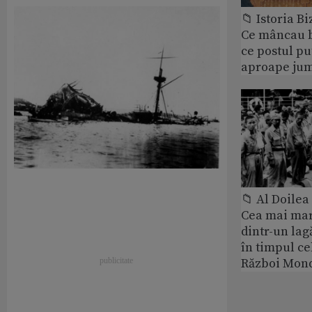
📁 Istoria B
Ce mâncau bi
ce postul p
aproape jum
📁 Al Doile
Cea mai ma
dintr-un lag
în timpul ce
Război Mond