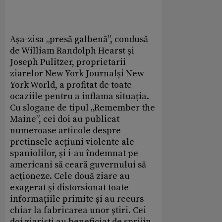
Așa-zisa „presă galbenă”, condusă
de William Randolph Hearst și
Joseph Pulitzer, proprietarii
ziarelor New York Journalși New
York World, a profitat de toate
ocaziile pentru a inflama situația.
Cu slogane de tipul „Remember the
Maine”, cei doi au publicat
numeroase articole despre
pretinsele acțiuni violente ale
spaniolilor, și i-au îndemnat pe
americani să ceară guvernului să
acționeze. Cele două ziare au
exagerat și distorsionat toate
informațiile primite și au recurs
chiar la fabricarea unor știri. Cei
doi ziariști au beneficiat de sprijin