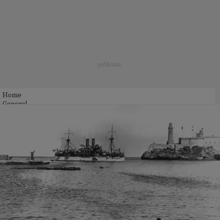
Home
General