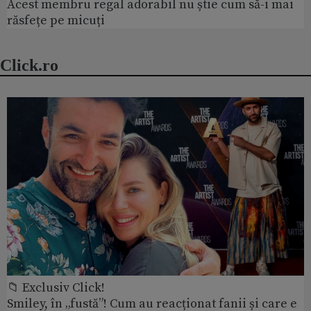
Acest membru regal adorabil nu știe cum să-i mai
răsfețe pe micuți
Click.ro
📁 Exclusiv Click!
Smiley, în „fustă”! Cum au reacționat fanii și care e