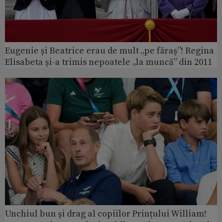
Eugenie și Beatrice erau de mult „pe făraș”! Regina
Elisabeta și-a trimis nepoatele „la muncă” din 2011
Unchiul bun și drag al copiilor Prințului William!