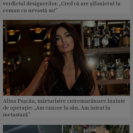
verdictul designerilor. „Cred că are șifonierul la
comun cu nevastă-sa!”
Alina Pușcău, mărturisire cutremurătoare înainte
de operație: „Am cancer la sân. Am intrat în
metastază”