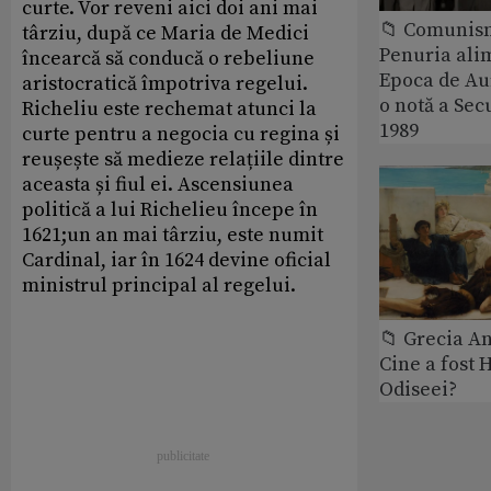
curte. Vor reveni aici doi ani mai
📁 Comunis
târziu, după ce Maria de Medici
Penuria ali
încearcă să conducă o rebeliune
Epoca de Aur
aristocratică împotriva regelui.
o notă a Sec
Richeliu este rechemat atunci la
1989
curte pentru a negocia cu regina și
reușește să medieze relațiile dintre
aceasta și fiul ei. Ascensiunea
politică a lui Richelieu începe în
1621;un an mai târziu, este numit
Cardinal, iar în 1624 devine oficial
ministrul principal al regelui.
📁 Grecia An
Cine a fost 
Odiseei?