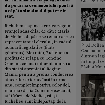
iar cardinalul a reușit să profite
Gică Petres
de pe urma evenimentului pentru
a căpăta și mai multă putere în
stat.
Richelieu a ajuns la curtea regelui
Franței adus chiar de către Maria
de Medici, după ce se remarcase, ca
reprezentant al clerului, în cadrul
📁 Al Doile
adunării legislative (États
Cea mai ma
généraux). Mai întâi, Richelieu a
dintr-un lag
profitat de relația cu Concino
în timpul ce
Concini, cel mai influent ministru
Război Mond
din stat și apropiat al Reginei-
Mamă, pentru a prelua conducerea
afacerilor externe. Insă în urma
unui complot împotriva celor doi,
în urma căruia Concini e executat,
atât Maria de Medici, cât și
Richelieu sunt îndepărtați de la