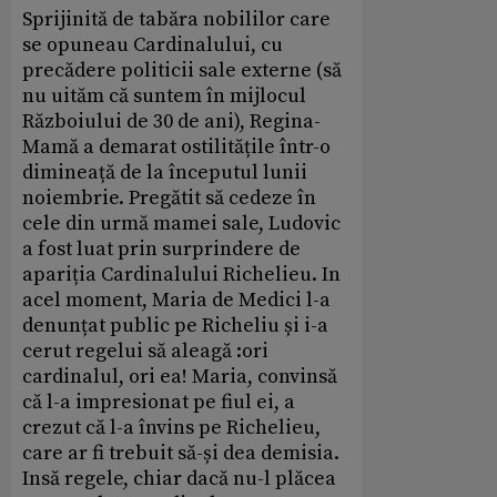
Sprijinită de tabăra nobililor care
se opuneau Cardinalului, cu
precădere politicii sale externe (să
nu uităm că suntem în mijlocul
Războiului de 30 de ani), Regina-
Mamă a demarat ostilitățile într-o
dimineață de la începutul lunii
noiembrie. Pregătit să cedeze în
cele din urmă mamei sale, Ludovic
a fost luat prin surprindere de
apariția Cardinalului Richelieu. In
acel moment, Maria de Medici l-a
denunțat public pe Richeliu și i-a
cerut regelui să aleagă :ori
cardinalul, ori ea! Maria, convinsă
că l-a impresionat pe fiul ei, a
crezut că l-a învins pe Richelieu,
care ar fi trebuit să-și dea demisia.
Insă regele, chiar dacă nu-l plăcea