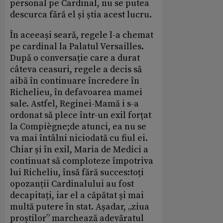
personal pe Cardinal, nu se putea
descurca fără el și știa acest lucru.
În aceeași seară, regele l-a chemat
pe cardinal la Palatul Versailles.
După o conversație care a durat
câteva ceasuri, regele a decis să
aibă în continuare încredere în
Richelieu, în defavoarea mamei
sale. Astfel, Reginei-Mamă i s-a
ordonat să plece într-un exil forțat
la Compiègne;de atunci, ea nu se
va mai întâlni niciodată cu fiul ei.
Chiar și în exil, Maria de Medici a
continuat să comploteze împotriva
lui Richeliu, însă fără succes:toți
opozanții Cardinalului au fost
decapitați, iar el a căpătat și mai
multă putere în stat. Așadar, „ziua
proștilor” marchează adevăratul