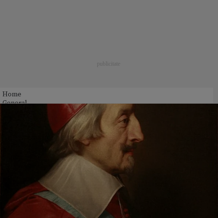
Home
General