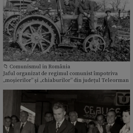
📁 Comunismul in România
Jaful organizat de regimul comunist împotriva
„moșierilor” și „chiaburilor” din județul Teleorman