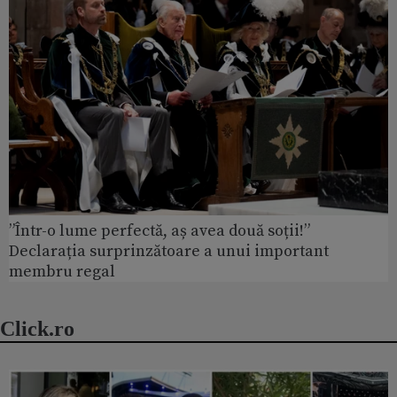
”Într-o lume perfectă, aș avea două soții!”
Declarația surprinzătoare a unui important
membru regal
Click.ro