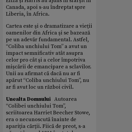
Eliza şi Harris au ajuns în sfârşit în
Canada, apoi s-au îndreptat spre
Liberia, în Africa.
Cartea este şi o dramatizare a vieţii
oamenilor din Africa şi se bazează
pe un adevăr fundamental. Astfel,
“Coliba unchiului Tom” a avut un
impact semnificativ atât asupra
celor pro cât şi a celor împotriva
mişcării de emancipare a sclavilor.
Unii au afirmat că dacă nu ar fi
apărut “Coliba unchiului Tom”, nu
ar fi avut loc un război civil.
Unealta Domnului
Autoarea
“Colibei unchiului Tom”,
scriitoarea Harriet Beecher Stowe,
era o necunoscută înainte de
apariţia cărţii. Fiică de preot, s-a