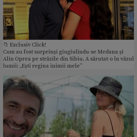
📁 Exclusiv Click!
Cum au fost surprinși giugiulindu-se Medana și
Alin Oprea pe străzile din Sibiu. A sărutat-o în văzul
lumii: „Ești regina inimii mele”