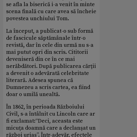
se afla la biserică i-a venit în minte
scena finală cu care avea să încheie
povestea unchiului Tom.
La început, a publicat-o sub formă
de fascicule săptămânale într-o
revistă, dar în cele din urmă nu s-a
mai putut opri din scris. Cititorii
deveniseră din ce în ce mai
nerăbdători. După publicarea cărţii
a devenit o adevărată celebritate
literară. Adesea spunea că
Dumnezeu a scris cartea, ea fiind
doar o umilă unealtă.
În 1862, în perioada Războiului
Civil, s-a întâlnit cu Lincoln care ar
fi exclamat:“Deci, aceasta este
micuţa doamnă care a declanşat un
război uriaş”. Într-adevăr, efectele