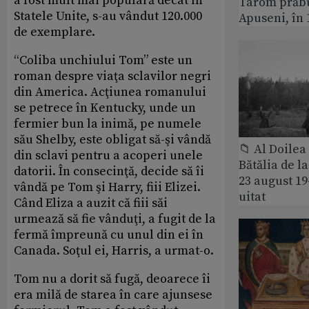
a fost mult mai populară decât în
Tarom prăbu
Statele Unite, s-au vândut 120.000
Apuseni, în 
de exemplare.
“Coliba unchiului Tom” este un
roman despre viaţa sclavilor negri
din America. Acţiunea romanului
se petrece în Kentucky, unde un
fermier bun la inimă, pe numele
său Shelby, este obligat să-şi vândă
📁 Al Doile
din sclavi pentru a acoperi unele
Bătălia de l
datorii. În consecinţă, decide să îi
23 august 1
vândă pe Tom şi Harry, fiii Elizei.
uitat
Când Eliza a auzit că fiii săi
urmează să fie vânduţi, a fugit de la
fermă împreună cu unul din ei în
Canada. Soţul ei, Harris, a urmat-o.
Tom nu a dorit să fugă, deoarece îi
era milă de starea în care ajunsese