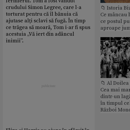
fermierul. Tom a fost vândut
crudului Simon Legree, care l-a
📁 Istoria B
torturat pentru că îl bănuia că
Ce mâncau bi
ajutase alţi sclavi să fugă. În timp
ce postul p
ce trăgea să moară, Tom i-ar fi spus
aproape jum
acestuia „Vă iert din adâncul
inimii”.
📁 Al Doile
Cea mai ma
dintr-un lag
în timpul ce
Război Mond