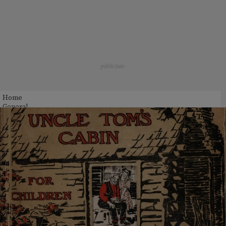
Home
General