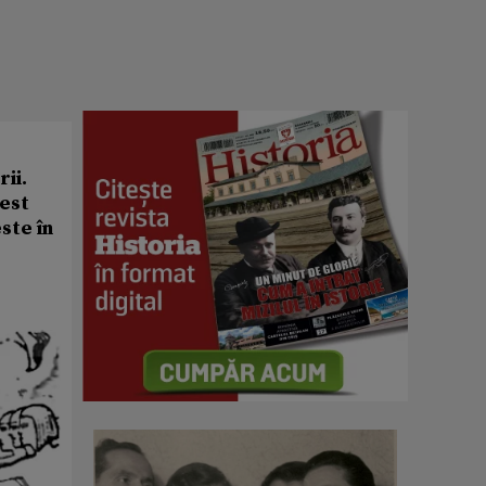
ii.
cest
ste în