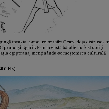
espingă invazia „popoarelor mării” care deja distruseser
Ciprului și Ugarit. Prin această bătălie au fost opriți
lizația egipteană, menținându-se moștenirea culturală
 î. Hr.)