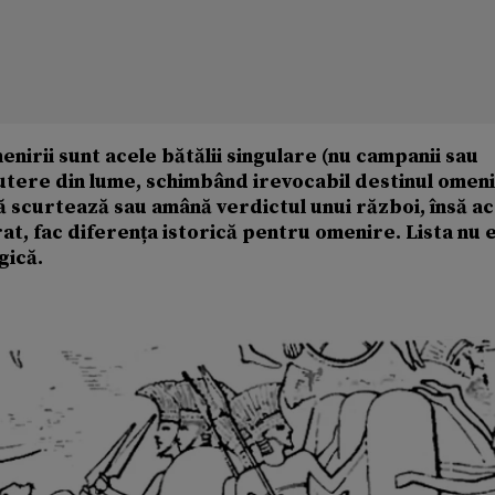
enirii sunt acele bătălii singulare (nu campanii sau
putere din lume, schimbând irevocabil destinul omenir
că scurtează sau amână verdictul unui război, însă a
rat, fac diferența istorică pentru omenire. Lista nu e
gică.