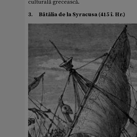
culturală grecească.
3.
Bătălia de la Syracusa (415 î. Hr.)