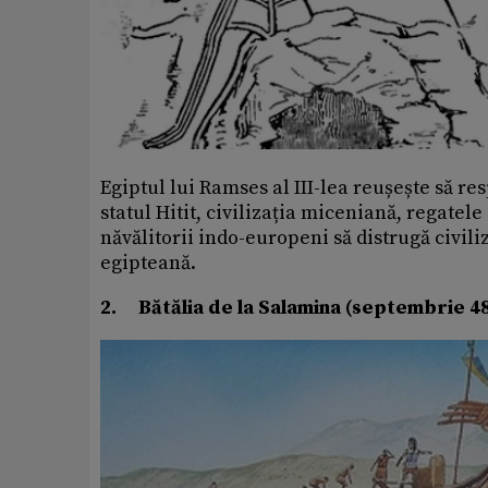
Egiptul lui Ramses al III-lea reușește să r
statul Hitit, civilizația miceniană, regatele 
năvălitorii indo-europeni să distrugă civi
egipteană.
2.
Bătălia de la Salamina (septembrie 480