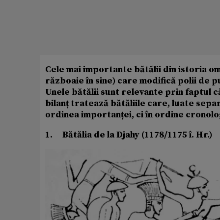
Cele mai importante bătălii din istoria om
războaie în sine) care modifică polii de 
Unele bătălii sunt relevante prin faptul 
bilanț tratează bătăliile care, luate sepa
ordinea importanței, ci în ordine cronolo
1.
Bătălia de la Djahy (1178/1175 î. Hr.)