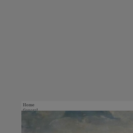
Home
General