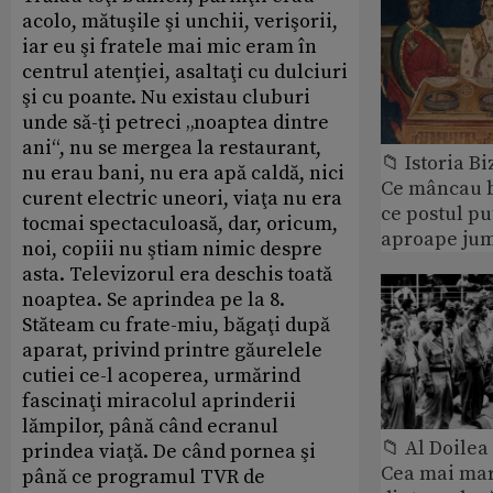
acolo, mătuşile şi unchii, verişorii,
iar eu şi fratele mai mic eram în
centrul atenţiei, asaltaţi cu dulciuri
şi cu poante. Nu existau cluburi
unde să-ţi petreci „noaptea dintre
ani“, nu se mergea la restaurant,
📁 Istoria B
nu erau bani, nu era apă caldă, nici
Ce mâncau bi
curent electric uneori, viaţa nu era
ce postul p
tocmai spectaculoasă, dar, oricum,
aproape jum
noi, copiii nu ştiam nimic despre
asta. Televizorul era deschis toată
noaptea. Se aprindea pe la 8.
Stăteam cu frate-miu, băgaţi după
aparat, privind printre găurelele
cutiei ce-l acoperea, urmărind
fascinaţi miracolul aprinderii
lămpilor, până când ecranul
📁 Al Doile
prindea viaţă. De când pornea şi
Cea mai ma
până ce programul TVR de