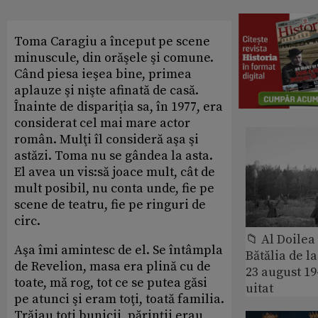
Toma Caragiu a început pe scene
minuscule, din orăşele şi comune.
Când piesa ieşea bine, primea
aplauze şi nişte afinată de casă.
Înainte de dispariţia sa, în 1977, era
considerat cel mai mare actor
român. Mulţi îl consideră aşa şi
astăzi. Toma nu se gândea la asta.
El avea un vis:să joace mult, cât de
mult posibil, nu conta unde, fie pe
scene de teatru, fie pe ringuri de
circ.
📁 Al Doile
Aşa îmi amintesc de el. Se întâmpla
Bătălia de l
de Revelion, masa era plină cu de
23 august 1
toate, mă rog, tot ce se putea găsi
uitat
pe atunci şi eram toţi, toată familia.
Trăiau toţi bunicii, părinţii erau