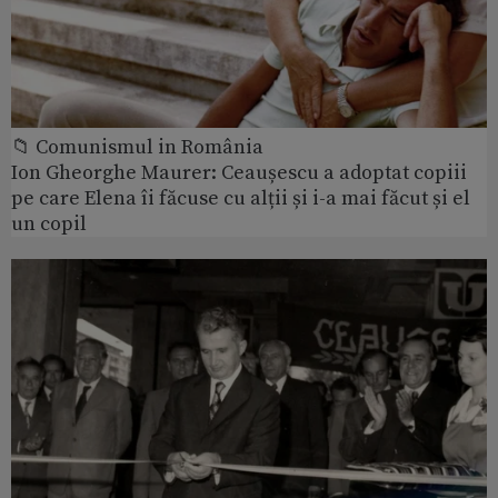
📁 Comunismul in România
Ion Gheorghe Maurer: Ceaușescu a adoptat copiii
pe care Elena îi făcuse cu alții și i-a mai făcut și el
un copil