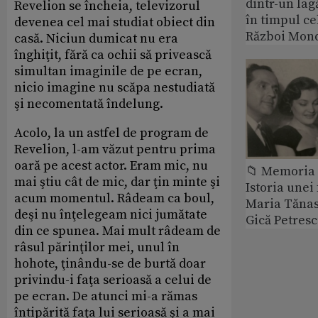
dintr-un lag
Revelion se încheia, televizorul
în timpul ce
devenea cel mai studiat obiect din
Război Mond
casă. Niciun dumicat nu era
înghiţit, fără ca ochii să privească
simultan imaginile de pe ecran,
nicio imagine nu scăpa nestudiată
şi necomentată îndelung.
Acolo, la un astfel de program de
Revelion, l-am văzut pentru prima
oară pe acest actor. Eram mic, nu
📁 Memoria 
mai ştiu cât de mic, dar ţin minte şi
Istoria unei 
acum momentul. Râdeam ca boul,
Maria Tănase
deşi nu înţelegeam nici jumătate
Gică Petres
din ce spunea. Mai mult râdeam de
râsul părinţilor mei, unul în
hohote, ţinându-se de burtă doar
privindu-i faţa serioasă a celui de
pe ecran. De atunci mi-a rămas
întipărită faţa lui serioasă şi a mai