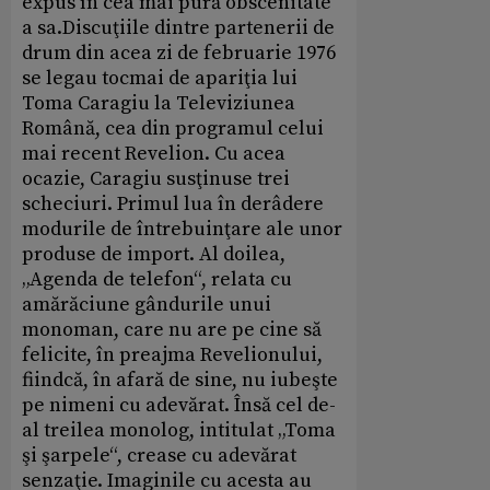
expus în cea mai pură obscenitate
a sa.Discuţiile dintre partenerii de
drum din acea zi de februarie 1976
se legau tocmai de apariţia lui
Toma Caragiu la Televiziunea
Română, cea din programul celui
mai recent Revelion. Cu acea
ocazie, Caragiu susţinuse trei
scheciuri. Primul lua în derâdere
modurile de întrebuinţare ale unor
produse de import. Al doilea,
„Agenda de telefon“, relata cu
amărăciune gândurile unui
monoman, care nu are pe cine să
felicite, în preajma Revelionului,
fiindcă, în afară de sine, nu iubeşte
pe nimeni cu adevărat. Însă cel de-
al treilea monolog, intitulat „Toma
şi şarpele“, crease cu adevărat
senzaţie. Imaginile cu acesta au