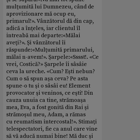
mulţumită lui Dumnezeu, când de
aprovizionare mă ocup eu,
primarul!». Vânzătorul dă din cap,
adică a înţeles, iar clientul îl
intreabă mai departe:«Mălai
aveţi?». Şi vânzătorul îi
răspunde:«Mulţumită primarului,
mălai n-avem!». Şarpele:«Sssst!. «Ce
vrei, Costică?» Şarpele îi sâsâie
ceva la ureche. «Cum? Eşti nebun?
Cum o să spun aşa ceva? Pe asta
spune-o tu şi o sâsâi eu! Element
provocator şi veninos, ce eşti! Din
cauza unuia ca tine, strămoaşa
mea, Eva, a fost gonită din Rai şi
strămoşul meu, Adam, a rămas
cu reumatism intercostal!». Stimaţi
telespectatori, fie ca anul care vine
să vă aducă numai bine! Mă duc şi