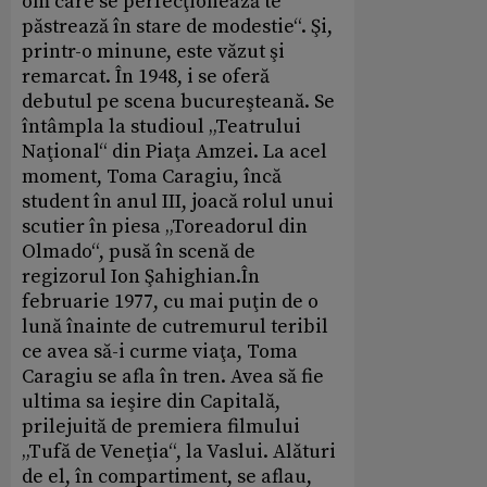
om care se perfecţionează te
păstrează în stare de modestie“. Şi,
printr-o minune, este văzut şi
remarcat. În 1948, i se oferă
debutul pe scena bucureşteană. Se
întâmpla la studioul „Teatrului
Naţional“ din Piaţa Amzei. La acel
moment, Toma Caragiu, încă
student în anul III, joacă rolul unui
scutier în piesa „Toreadorul din
Olmado“, pusă în scenă de
regizorul Ion Şahighian.În
februarie 1977, cu mai puţin de o
lună înainte de cutremurul teribil
ce avea să-i curme viaţa, Toma
Caragiu se afla în tren. Avea să fie
ultima sa ieşire din Capitală,
prilejuită de premiera filmului
„Tufă de Veneţia“, la Vaslui. Alături
de el, în compartiment, se aflau,