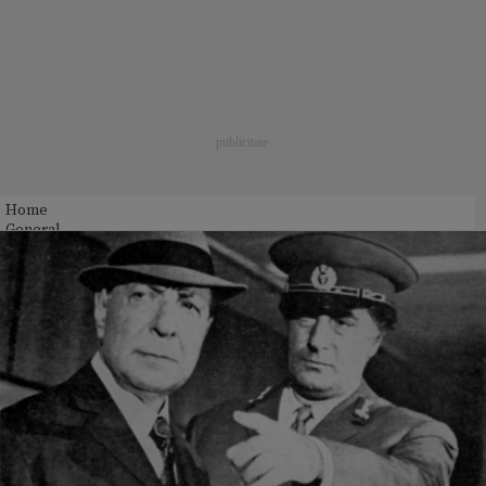
Home
General