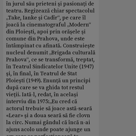
în jurul său prieteni şi pasionaţi de
teatru. Regizează chiar spectacolul
„Take, Ianke şi Cadîr“, pe care îl
joacă la cinematograful „Modern“
din Ploieşti, apoi prin orăşele şi
comune din Prahova, unde este
întâmpinat cu afinată. Construieşte
nucleul denumit „Brigada culturală
Prahova“, ce se transformă, treptat,
în Teatrul Sindicatelor Unite (1947)
şi, în final, în Teatrul de Stat
Ploieşti (1949). Enunţă un principi
după care se va ghida tot restul
vieţii. Iată-l, redat, în acelaşi
interviu din 1975:„Eu cred că
actorul trebuie să joace astă-seară
«Lear» şi a doua seară să fie clovn
la circ. Numai gândul că încă n-ai
ajuns acolo unde poate ajunge un