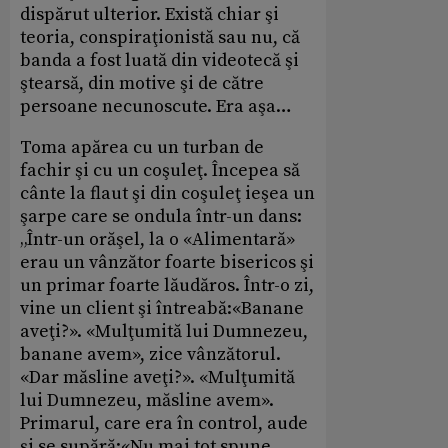
dispărut ulterior. Există chiar şi
teoria, conspiraţionistă sau nu, că
banda a fost luată din videotecă şi
ştearsă, din motive şi de către
persoane necunoscute. Era aşa…
Toma apărea cu un turban de
fachir şi cu un coşuleţ. Începea să
cânte la flaut şi din coşuleţ ieşea un
şarpe care se ondula într-un dans:
„Într-un orăşel, la o «Alimentară»
erau un vânzător foarte bisericos şi
un primar foarte lăudăros. Într-o zi,
vine un client şi întreabă:«Banane
aveţi?». «Mulţumită lui Dumnezeu,
banane avem», zice vânzătorul.
«Dar măsline aveţi?». «Mulţumită
lui Dumnezeu, măsline avem».
Primarul, care era în control, aude
şi se supără:«Nu mai tot spune