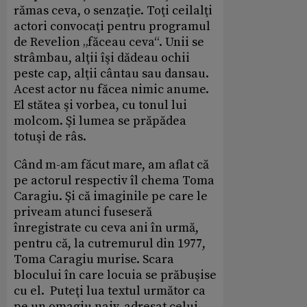
rămas ceva, o senzaţie. Toţi ceilalţi
actori convocaţi pentru programul
de Revelion „făceau ceva“. Unii se
strâmbau, alţii îşi dădeau ochii
peste cap, alţii cântau sau dansau.
Acest actor nu făcea nimic anume.
El stătea şi vorbea, cu tonul lui
molcom. Şi lumea se prăpădea
totuşi de râs.
Când m-am făcut mare, am aflat că
pe actorul respectiv îl chema Toma
Caragiu. Şi că imaginile pe care le
priveam atunci fuseseră
înregistrate cu ceva ani în urmă,
pentru că, la cutremurul din 1977,
Toma Caragiu murise. Scara
blocului în care locuia se prăbuşise
cu el. Puteţi lua textul următor ca
pe un omagiu naiv, adresat celui