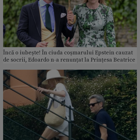
Încă o iubește! În ciuda coșmarului Epstein cauzat
de socrii, Edoardo n-a renunțat la Prințesa Beatrice