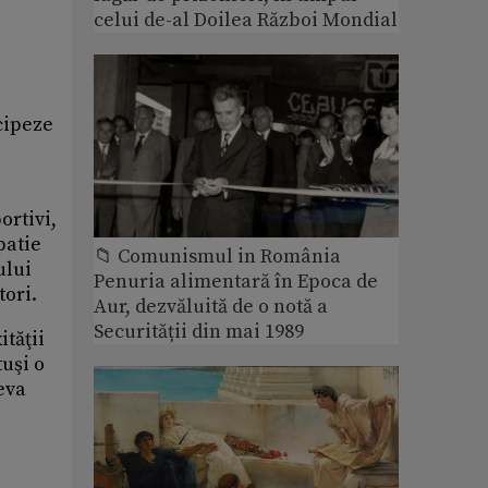
celui de-al Doilea Război Mondial
cipeze
ortivi,
patie
📁 Comunismul in România
ului
Penuria alimentară în Epoca de
ori.
Aur, dezvăluită de o notă a
Securității din mai 1989
ităţii
uşi o
eva