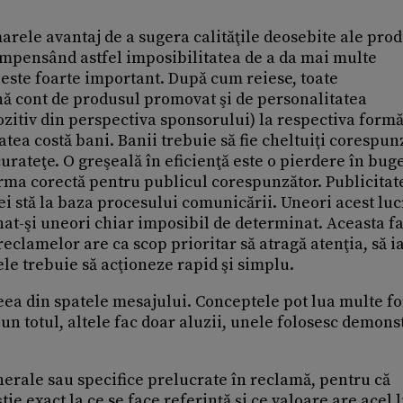
marele avantaj de a sugera calităţile deosebite ale pro
ompensând astfel imposibilitatea de a da mai multe
este foarte important. După cum reiese, toate
ă cont de produsul promovat şi de personalitatea
ozitiv din perspectiva sponsorului) la respectiva form
tea costă bani. Banii trebuie să fie cheltuiţi corespun
rateţe. O greşeală în eficienţă este o pierdere în buge
rma corectă pentru publicul corespunzător. Publicitat
i stă la baza procesului comunicării. Uneori acest luc
inat-şi uneori chiar imposibil de determinat. Aceasta f
 reclamelor are ca scop prioritar să atragă atenţia, să i
ele trebuie să acţioneze rapid şi simplu.
eea din spatele mesajului. Conceptele pot lua multe f
un totul, altele fac doar aluzii, unele folosesc demonst
nerale sau specifice prelucrate în reclamă, pentru că
tie exact la ce se face referinţă şi ce valoare are acel 