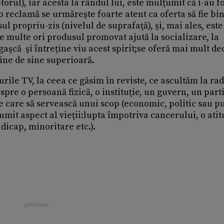
rul), iar acesta la rândul lui, este mulţumit că i-au fo
o reclamă se urmăreşte foarte atent ca oferta să fie bi
ul propriu-zis (nivelul de suprafaţă), şi, mai ales, este
De multe ori produsul promovat ajută la socializare, la
gaşcă şi întreţine viu acest spirit;se oferă mai mult de
ine de sine superioară.
urile TV, la ceea ce găsim în reviste, ce ascultăm la ra
spre o persoană fizică, o instituţie, un guvern, un part
e care să servească unui scop (economic, politic sau pu
mit aspect al vieţii:lupta împotriva cancerului, o ati
icap, minoritare etc.).