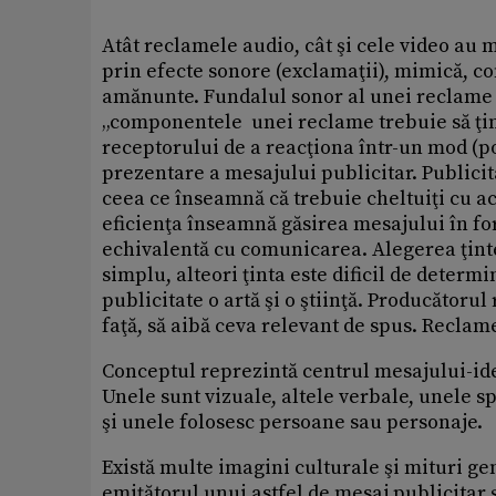
Atât reclamele audio, cât şi cele video au 
prin efecte sonore (exclamaţii), mimică, c
amănunte. Fundalul sonor al unei reclame 
„componentele unei reclame trebuie să ţin
receptorului de a reacţiona într-un mod (p
prezentare a mesajului publicitar. Publicita
ceea ce înseamnă că trebuie cheltuiţi cu acu
eficienţa înseamnă găsirea mesajului în fo
echivalentă cu comunicarea. Alegerea ţinte
simplu, alteori ţinta este dificil de determ
publicitate o artă şi o ştiinţă. Producătorul
faţă, să aibă ceva relevant de spus. Reclam
Conceptul reprezintă centrul mesajului-id
Unele sunt vizuale, altele verbale, unele sp
şi unele folosesc persoane sau personaje.
Există multe imagini culturale şi mituri ge
emiţătorul unui astfel de mesaj publicitar ş