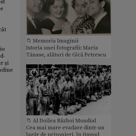
st
ne
cât
📁 Memoria Imaginii
Istoria unei fotografii: Maria
dio
Tănase, alături de Gică Petrescu
id-
r şi
tudine
📁 Al Doilea Război Mondial
Cea mai mare evadare dintr-un
lagăr de prizonieri, în timpul