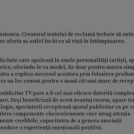
asiunea. Creatorul textului de reclamă trebuie să anti
ze oferta sa astfel încât ea să vină în întâmpinarea
icitate care apelează la unele personalităţi (artişti, sp
orice, oferindu-le ca model, fie doar pentru marea sim
ntru a explica succesul acestora prin folosirea produs
ura un loc comun pentru o masă cât mai mare de recept
publicitar TV pare a fi cel mai eficace datorită complex
are. Deşi beneficiază de acest avantaj enorm, apare tot
logie, spectatorii receptează spotul publicitar ca pe c
 câteva componente-cheie:elemente care atrag atenţia
umente credibile, capacitatea de a genera asociaţii
 produce o experienţă emoţională pozitivă.