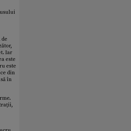
dusului
ă de
zător,
t. Iar
ea este
ru este
ace din
asă în
orme.
raţii,
lucru