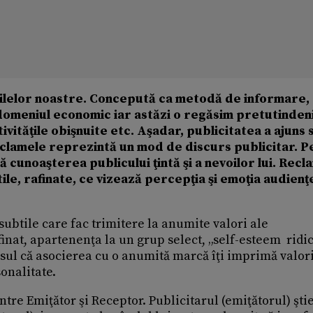
 zilelor noastre. Concepută ca metodă de informare,
 domeniul economic iar astăzi o regăsim pretutindeni
activităţile obişnuite etc. Aşadar, publicitatea a ajuns 
eclamele reprezintă un mod de discurs publicitar. P
 cunoaşterea publicului ţintă şi a nevoilor lui. Recl
le, rafinate, ce vizează percepţia şi emoţia audienţe
btile care fac trimitere la anumite valori ale
finat, apartenenţa la un grup select, „self-esteem ridic
nsul că asocierea cu o anumită marcă îţi imprimă valor
onalitate.
tre Emiţător şi Receptor. Publicitarul (emiţătorul) ştie