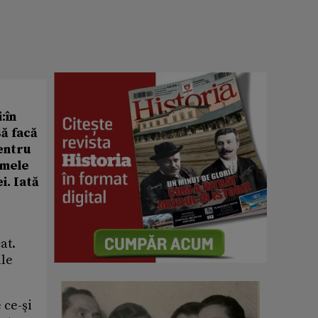
:în
să facă
entru
amele
i. Iată
at.
ile
 ce-şi