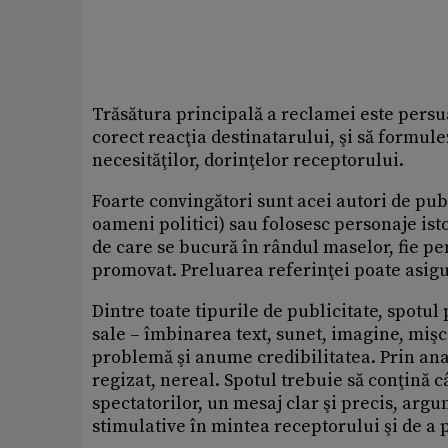
Trăsătura principală a reclamei este persu
corect reacţia destinatarului, şi să formule
necesităţilor, dorinţelor receptorului.
Foarte convingători sunt acei autori de publ
oameni politici) sau folosesc personaje ist
de care se bucură în rândul maselor, fie pe
promovat. Preluarea referinţei poate asig
Dintre toate tipurile de publicitate, spotul 
sale – îmbinarea text, sunet, imagine, mişc
problemă şi anume credibilitatea. Prin ana
regizat, nereal. Spotul trebuie să conţină
spectatorilor, un mesaj clar şi precis, arg
stimulative în mintea receptorului şi de a