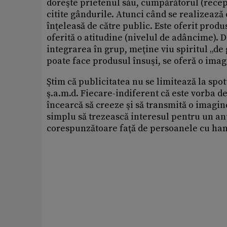
doreşte prietenul său, cumpărătorul (recepto
citite gândurile. Atunci când se realizează 
înţeleasă de către public. Este oferit produs
oferită o atitudine (nivelul de adâncime). 
integrarea în grup, meţine viu spiritul „de 
poate face produsul însuşi, se oferă o imag
Ştim că publicitatea nu se limitează la spot
ş.a.m.d. Fiecare-indiferent că este vorba de
încearcă să creeze şi să transmită o imagin
simplu să trezească interesul pentru un anu
corespunzătoare faţă de persoanele cu hand