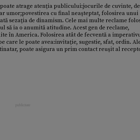
poate atrage atenţia publicului:jocurile de cuvinte, de
hiar umor;povestirea cu final neaşteptat, folosirea unui
eată sezaţia de dinamism. Cele mai multe reclame folo
l să ia o anumită atitudine. Acest gen de reclame,
nite în America. Folosirea atât de fecventă a imperativ
e care le poate avea:invitaţie, sugestie, sfat, ordin. Al
tinatar, poate asigura un prim contact reuşit al recept