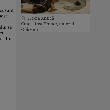
 cuvânt
sesc
📁 Grecia Antică
Cine a fost Homer, autorul
ului se
Odiseei?
es
orului