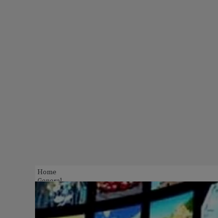
Home
General