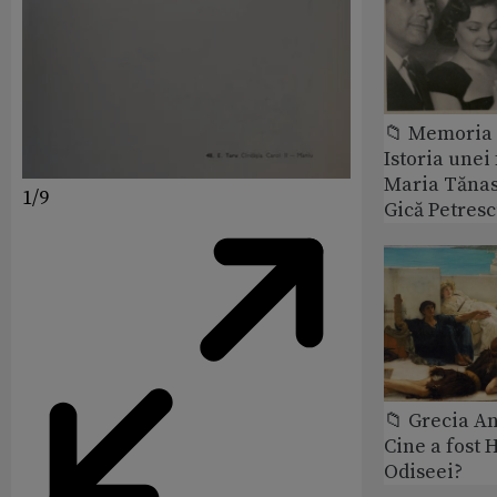
📁 Memoria 
Istoria unei 
Maria Tănase
1/9
Gică Petres
📁 Grecia An
Cine a fost 
Odiseei?