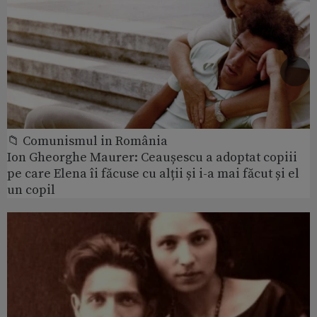
📁 Comunismul in România
Ion Gheorghe Maurer: Ceaușescu a adoptat copiii
pe care Elena îi făcuse cu alții și i-a mai făcut și el
un copil