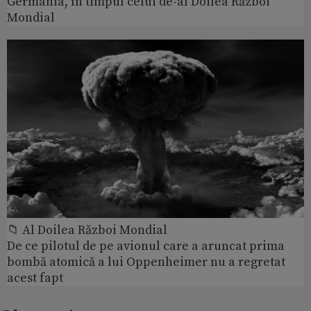
Germania, în timpul celui de-al Doilea Război
Mondial
📁 Al Doilea Război Mondial
De ce pilotul de pe avionul care a aruncat prima
bombă atomică a lui Oppenheimer nu a regretat
acest fapt