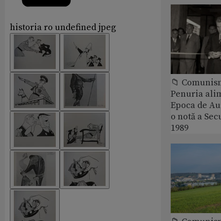
historia ro undefined jpeg
📁 Comunis
Penuria ali
Epoca de Aur
o notă a Sec
1989