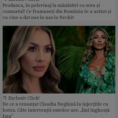
Prodanca, în pelerinaj la mănăstiri cu sora și
cumnatul! Ce frumuseți din România le-a arătat și
cu cine a dat nas în nas la Nechit
📁 Exclusiv Click!
De ce a renunțat Claudia Neghină la injecțiile cu
botox. Câte intervenții estetice are. „Îmi îngheață
fața”