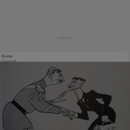
Home
General