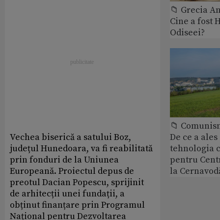
📁 Grecia An
Cine a fost 
Odiseei?
📁 Comunis
Vechea biserică a satului Boz,
De ce a ale
județul Hunedoara, va fi reabilitată
tehnologia 
prin fonduri de la Uniunea
pentru Cent
Europeană. Proiectul depus de
la Cernavod
preotul Dacian Popescu, sprijinit
de arhitecții unei fundații, a
obținut finanțare prin Programul
Național pentru Dezvoltarea