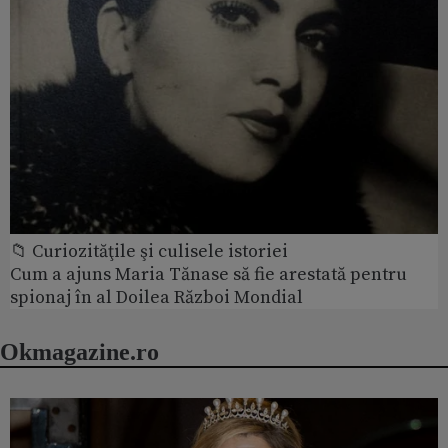
📁 Curiozităţile şi culisele istoriei
Cum a ajuns Maria Tănase să fie arestată pentru
spionaj în al Doilea Război Mondial
Okmagazine.ro