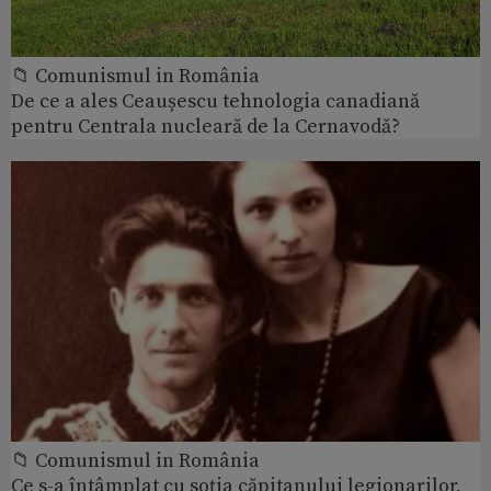
📁 Comunismul in România
De ce a ales Ceaușescu tehnologia canadiană
pentru Centrala nucleară de la Cernavodă?
📁 Comunismul in România
Ce s-a întâmplat cu soţia căpitanului legionarilor,