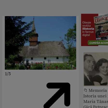
1/5
📁 Memoria 
Istoria unei 
Maria Tănase
Gică Petres