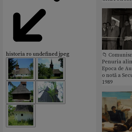
historia ro undefined jpeg
📁 Comunis
Penuria ali
Epoca de Aur
o notă a Sec
1989