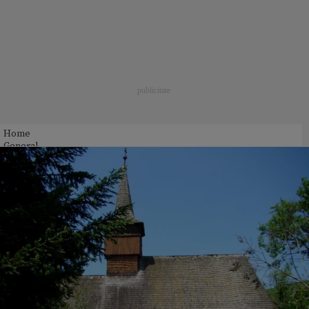
Home
General