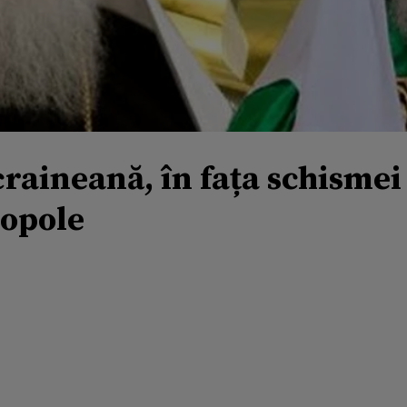
raineană, în fața schismei
nopole