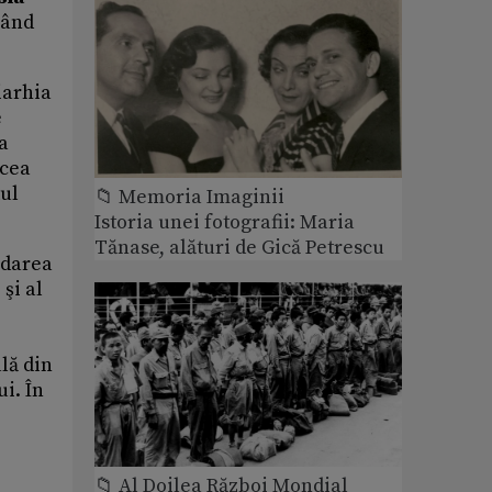
nând
iarhia
e
a
 cea
tul
📁 Memoria Imaginii
Istoria unei fotografii: Maria
Tănase, alături de Gică Petrescu
rdarea
şi al
lă din
i. În
📁 Al Doilea Război Mondial