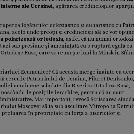
 interne ale Ucrainei
, apărarea credincioşilor aparţi
uperea legăturilor ecleziastice şi euharistice cu Patr
ina, acolo unde preoţii şi credincioşii săi se vor opun
a polarizează ortodoxia
, astfel că nu numai ortodoxi
ă azi sub presiune şi ameninţată cu o ruptură egală cu
i Ortodoxe Ruse, care se reuneşte luni la Minsk în Sfân
atriarhiei Ecumenice? Că aceasta merge înainte cu aco
tă cererile Patriarhului de Ucraina, Filaret Denisenko, 
oliei ucrainene scindate din Biserica Ortodoxă Rusă,
unoscându-le poziţiile ierarhice, pentru că nu sunt
dministrative. Mai important, revocă Scrisoarea sinoda
rhului Moscovei să ia sub ascultare Mitropolia Keivulu
e preluarea în proprietate cu forţa a bisericilor şi