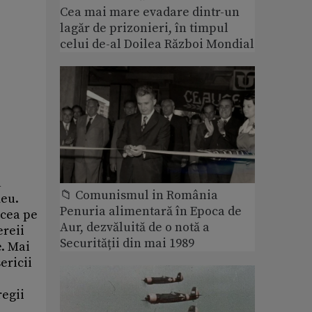
Cea mai mare evadare dintr-un
lagăr de prizonieri, în timpul
celui de-al Doilea Război Mondial
a
📁 Comunismul in România
meu.
Penuria alimentară în Epoca de
 cea pe
Aur, dezvăluită de o notă a
ereii
Securității din mai 1989
e. Mai
ericii
regii