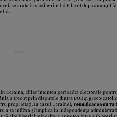
ei, se arată în susţinerile lui Filaret după anunţul fă
elui.
din Ucraina, chiar înaintea perioadei electorale pentr
nia a trecut prin disputele dintre BOR şi greco-catolic
tru proprietăţi. În cazul Ucrainei,
reunificarea nu va f
ru a se infiltra şi implica în independenţa administrat
t că alte biserici minoritare ar putea intra sub presiun