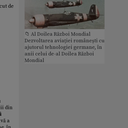
cut de
📁 Al Doilea Război Mondial
Dezvoltarea aviației românești cu
ajutorul tehnologiei germane, în
anii celui de-al Doilea Război
Mondial
u
ii din
i
ivă a
e, în