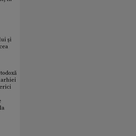
ui şi
 cea
rtodoxă
iarhiei
erici
e
la