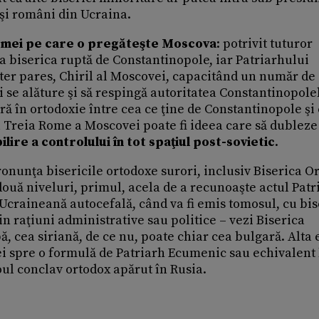
cşi români din Ucraina.
ismei pe care o pregăteşte Moscova
: potrivit tuturor
a biserica ruptă de Constantinopole, iar Patriarhului
ter pares, Chiril al Moscovei, capacitând un număr de
i se alăture şi să respingă autoritatea Constantinopolel
ă în ortodoxie între cea ce ţine de Constantinopole şi
a Treia Rome a Moscovei poate fi ideea care să dubleze
lire a controlului în tot spaţiul post-sovietic
.
onunţa bisericile ortodoxe surori, inclusiv Biserica O
ouă niveluri, primul, acela de a recunoaşte actul Patr
Ucraineană autocefală, când va fi emis tomosul, cu bis
din raţiuni administrative sau politice – vezi Biserica
 cea siriană, de ce nu, poate chiar cea bulgară. Alta 
ei spre o formulă de Patriarh Ecumenic sau echivalent 
ul conclav ortodox apărut în Rusia.