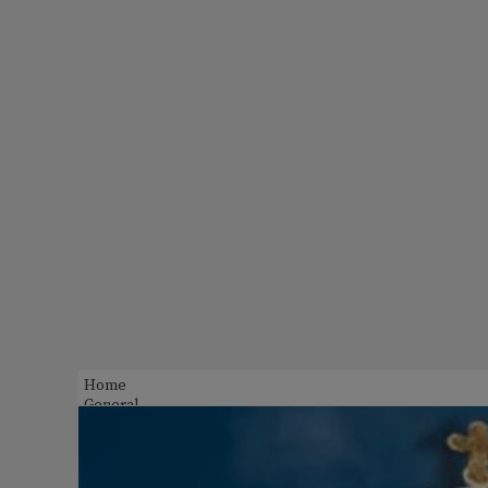
Home
General