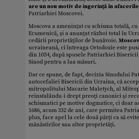
are un nou motiv de ingerinţă în afacerile
Patriarhiei Moscovei.
Moscova a ameninţat cu schisma totală, cu r
Ecumenică, şi a anunţat război total în Ucra
cedării proprietăţilor de bunăvoie.
Moscov
ucraineană, ci întreaga Ortodoxie este pus
din 1054, după spusele Patriarhiei Biserici
Sinod pentru a lua măsuri.
Dar ce spune, de fapt, decizia Sinodului P
autocefaliei Bisericii din Ucraina, că accep
mitropolitului Macarie Maletych, al Mitrop
reinstalându-i drept preoţi canonici şi rec
schismatici pe motive dogmatice, ci doar a
1686, acum 332 de ani, care permitea Patria
plus, face apel la cele două părţi ca să evit
mănăstirilor sau altor proprietăţi.