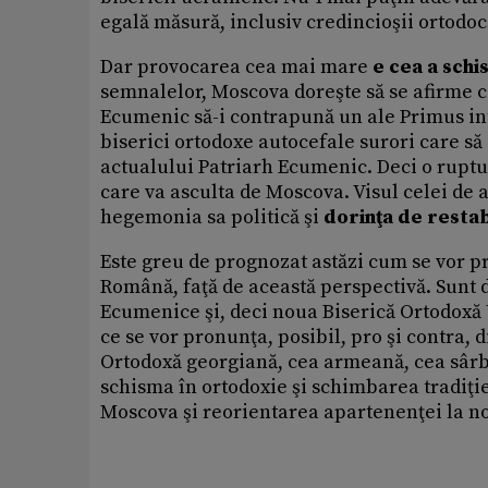
egală măsură, inclusiv credincioşii ortodo
Dar provocarea cea mai mare
e cea a sch
semnalelor, Moscova doreşte să se afirme c
Ecumenic să-i contrapună un ale Primus in
biserici ortodoxe autocefale surori care să 
actualului Patriarh Ecumenic. Deci o ruptur
care va asculta de Moscova. Visul celei de 
hegemonia sa politică şi
dorinţa de restabi
Este greu de prognozat astăzi cum se vor pr
Română, faţă de această perspectivă. Sunt d
Ecumenice şi, deci noua Biserică Ortodoxă 
ce se vor pronunţa, posibil, pro şi contra, 
Ortodoxă georgiană, cea armeană, cea sârbă,
schisma în ortodoxie şi schimbarea tradiţi
Moscova şi reorientarea apartenenţei la no