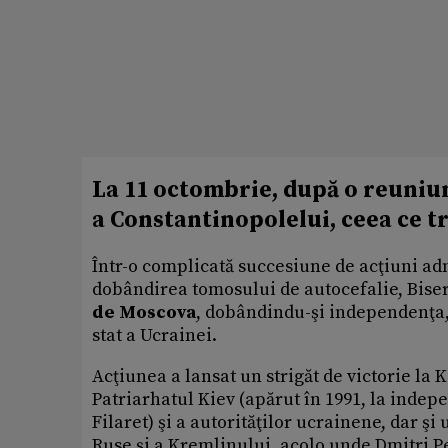
La 11 octombrie, după o reuniun
a Constantinopolelui, ceea ce t
Într-o complicată succesiune de acţiuni adm
dobândirea tomosului de autocefalie, Bise
de Moscova
, dobândindu-şi independenţa, 
stat a Ucrainei.
Acţiunea a lansat un strigăt de victorie la 
Patriarhatul Kiev (apărut în 1991, la inde
Filaret) şi a autorităţilor ucrainene, dar ş
Ruse şi a Kremlinului, acolo unde Dmitri Pe