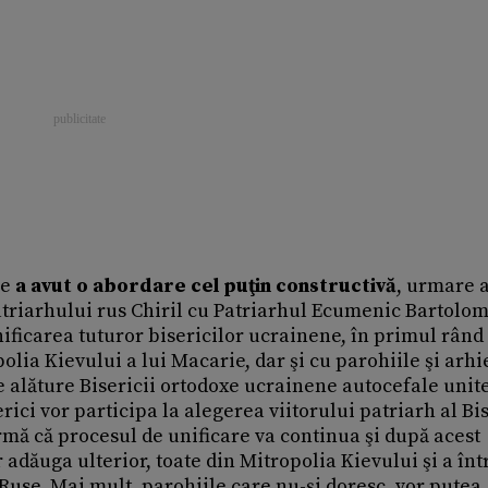
ne
a avut o abordare cel puţin constructivă
, urmare 
 Patriarhului rus Chiril cu Patriarhul Ecumenic Bartolo
ificarea tuturor bisericilor ucrainene, în primul rând
lia Kievului a lui Macarie, dar şi cu parohiile şi arhi
se alăture Bisericii ortodoxe ucrainene autocefale unit
rici vor participa la alegerea viitorului patriarh al Bis
mă că procesul de unificare va continua şi după acest
 adăuga ulterior, toate din Mitropolia Kievului şi a înt
Ruse. Mai mult, parohiile care nu-şi doresc, vor putea