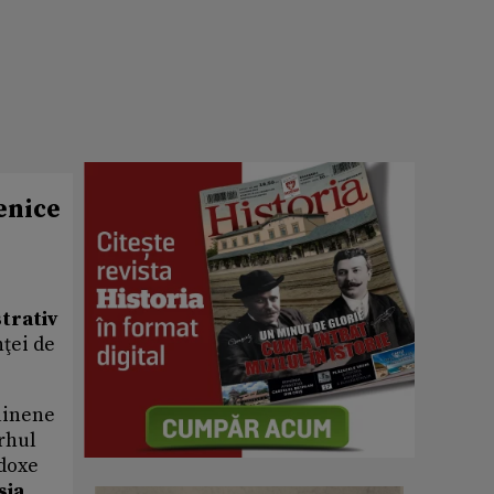
enice
strativ
ţei de
rainene
rhul
odoxe
sia