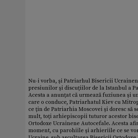
Nu-i vorba, şi Patriarhul Bisericii Ucraine
presiunilor şi discuţiilor de la Istanbul a
Acesta a anunţat că urmează fuziunea şi un
care o conduce, Patriarhatul Kiev cu Mitropo
ce ţin de Patriarhia Moscovei şi doresc să 
mult, toţi arhiepiscopii tuturor acestor bise
Ortodoxe Ucrainene Autocefale. Acesta afir
moment, cu parohiile şi arhieriile ce se vor
Ucraine, sub ascultarea Bisericii Ortodoxe 