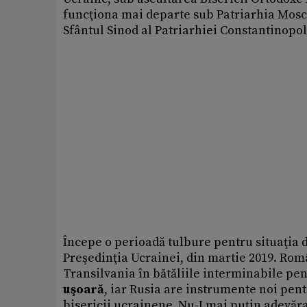
funcţiona mai departe sub Patriarhia Moscov
Sfântul Sinod al Patriarhiei Constantinopol
Începe o perioadă tulbure pentru situaţia 
Preşedinţia Ucrainei, din martie 2019. Româ
Transilvania în bătăliile interminabile pen
uşoară
, iar Rusia are instrumente noi pent
bisericii ucrainene. Nu-I mai puţin adevăra