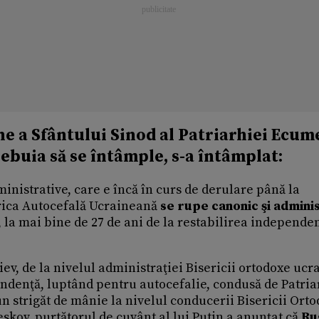
e a Sfântului Sinod al Patriarhiei Ecum
rebuia să se întâmple, s-a întâmplat:
inistrative, care e încă în curs de derulare până la
rica Autocefală Ucraineană
se rupe canonic şi admini
la mai bine de 27 de ani de la restabilirea independen
Kiev, de la nivelul administraţiei Bisericii ortodoxe uc
pendenţă, luptând pentru autocefalie, condusă de Patria
i un strigăt de mânie la nivelul conducerii Bisericii Ort
skov, purtătorul de cuvânt al lui Putin a anunţat că
Ru