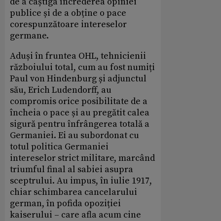
de a câștiga încrederea opiniei
publice și de a obține o pace
corespunzătoare intereselor
germane.
Aduși în fruntea OHL, tehnicienii
războiului total, cum au fost numiți
Paul von Hindenburg și adjunctul
său, Erich Ludendorff, au
compromis orice posibilitate de a
încheia o pace și au pregătit calea
sigură pentru înfrângerea totală a
Germaniei. Ei au subordonat cu
totul politica Germaniei
intereselor strict militare, marcând
triumful final al sabiei asupra
sceptrului. Au impus, în iulie 1917,
chiar schimbarea cancelarului
german, în pofida opoziției
kaiserului – care afla acum cine