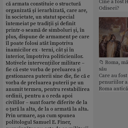
Cine a fost 
că armata constituie o structură
Odiseei?
organizată și ierarhizată, care are,
în societate, un statut special
întemeiat pe tradiții și definit
printr-o seamă de simboluri și, în
plus, dispune de armament pe care
îl poate folosi atât împotriva
inamicilor ex - terni, cât și în
interior, împotriva politicienilor.
📁 Roma, măr
Motivele intervențiilor militare –
său
fie că este vorba de preluarea și
Care au fost
gestionarea puterii sine die, fie că e
penuriilor 
vorba de preluarea puterii pe un
Roma antică
anumit termen, pentru restabilirea
ordinii, pentru a o reda apoi
civililor – sunt foarte diferite de la
o țară la alta, de la o armată la alta.
Prin urmare, așa cum spunea
politologul Samuel E. Finer,