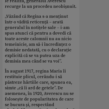
le realiza, generalul Averescu
recurge la un procedeu neobișnuit.
„Văzând că Regina s-a menținut
într-o vădită reticență – arată
generalul în notițele sale – i-am
spus atunci că pentru a dovedi că
toate aceste calomnii nu au nicio
temeinicie, am să-i încredințez o
demisie nedatată, cu o declarație
explicită că se va putea uza de
demisia mea când se va voi”.
În august 1917, regina Maria îi
restituie plicul, cerându-i să
păstreze hârtiile care, spunea ea,
simte „că îi ard de getele”. De
asemenea, în 1920, Averescu nu se
folosește de popularitatea de care
se bucura și, respectând