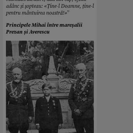
adânc și șopteau: «Ține-l Doamne, ține-l
pentru mântuirea noastră!»
”
Principele Mihai între mareșalii
Prezan și Averescu