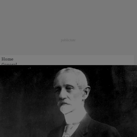
Home
General