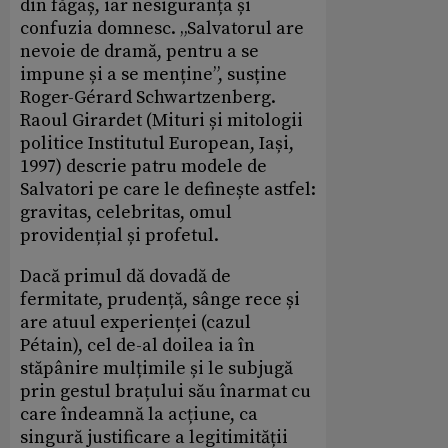
din făgaș, iar nesiguranța și
confuzia domnesc. „Salvatorul are
nevoie de dramă, pentru a se
impune și a se menține”, susține
Roger-Gérard Schwartzenberg.
Raoul Girardet (Mituri și mitologii
politice Institutul European, Iași,
1997) descrie patru modele de
Salvatori pe care le definește astfel:
gravitas, celebritas, omul
providențial și profetul.
Dacă primul dă dovadă de
fermitate, prudență, sânge rece și
are atuul experienței (cazul
Pétain), cel de-al doilea ia în
stăpânire mulțimile și le subjugă
prin gestul brațului său înarmat cu
care îndeamnă la acțiune, ca
singură justificare a legitimității