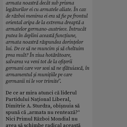
armata noastră decât sub prisma
legăturilor ei cu armatele aliate. În caz
de război menirea ei era să fie pe frontul
oriental aripa de la extrema dreaptă a
armatelor germano-austriece. Întrucât
putea în deplini această funcțiune,
armata noastră răspundea dorințelor
lui. De ce să ne muncim și să cheltuim
prea mult? În ziua hotărâtoare,
salvarea va veni tot de la ofițerii
germani care vor sosi să ne sfătuiască, în
armamentul și munițiile pe care
germanii ni le vor trimite
”.
De ce ar mira atunci că liderul
Partidului Național Liberal,
Dimitrie A. Sturdza, obișnuia să
spună că „armata nu rentează?“
Nici Primul Război Mondial nu
avea să schimbe radical această