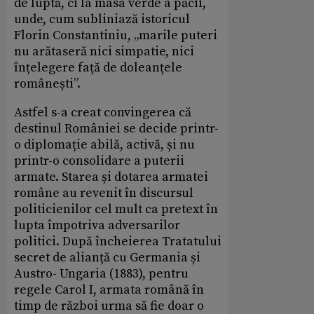
de luptă, ci la masa verde a păcii,
unde, cum subliniază istoricul
Florin Constantiniu, „marile puteri
nu arătaseră nici simpatie, nici
înțelegere față de doleanțele
românești”.
Astfel s-a creat convingerea că
destinul României se decide printr-
o diplomație abilă, activă, și nu
printr-o consolidare a puterii
armate. Starea și dotarea armatei
române au revenit în discursul
politicienilor cel mult ca pretext în
lupta împotriva adversarilor
politici. După încheierea Tratatului
secret de alianță cu Germania și
Austro- Ungaria (1883), pentru
regele Carol I, armata română în
timp de război urma să fie doar o