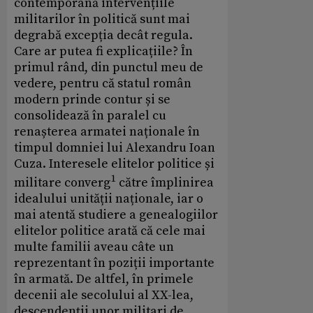
contemporană intervențiile
militarilor în politică sunt mai
degrabă excepția decât regula.
Care ar putea fi explicațiile? În
primul rând, din punctul meu de
vedere, pentru că statul român
modern prinde contur și se
consolidează în paralel cu
renașterea armatei naționale în
timpul domniei lui Alexandru Ioan
Cuza. Interesele elitelor politice și
1
militare converg
către împlinirea
idealului unității naționale, iar o
mai atentă studiere a genealogiilor
elitelor politice arată că cele mai
multe familii aveau câte un
reprezentant în poziții importante
în armată. De altfel, în primele
decenii ale secolului al XX-lea,
descendenții unor militari de