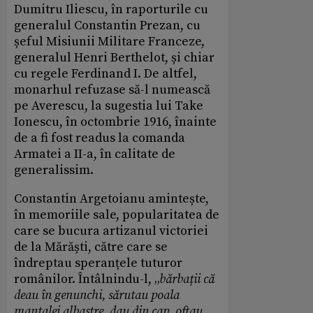
Dumitru Iliescu, în raporturile cu
generalul Constantin Prezan, cu
șeful Misiunii Militare Franceze,
generalul Henri Berthelot, și chiar
cu regele Ferdinand I. De altfel,
monarhul refuzase să-l numească
pe Averescu, la sugestia lui Take
Ionescu, în octombrie 1916, înainte
de a fi fost readus la comanda
Armatei a II-a, în calitate de
generalissim.
Constantin Argetoianu amintește,
în memoriile sale, popularitatea de
care se bucura artizanul victoriei
de la Mărăști, către care se
îndreptau speranțele tuturor
românilor. Întâlnindu-l, „
bărbații că
deau în genunchi, sărutau poala
mantalei albastre, dau din cap, oftau