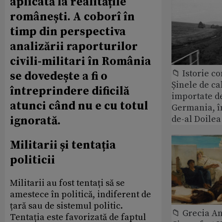
aplicată la realitățile
românești. A coborî în
timp din perspectiva
analizării raporturilor
civili-militari în România
📁 Istorie 
se dovedește a fi o
Șinele de ca
întreprindere dificilă
importate d
atunci când nu e cu totul
Germania, î
de-al Doile
ignorată.
Militarii și tentația
politicii
Militarii au fost tentați să se
amestece în politică, indiferent de
țară sau de sistemul politic.
📁 Grecia An
Tentația este favorizată de faptul