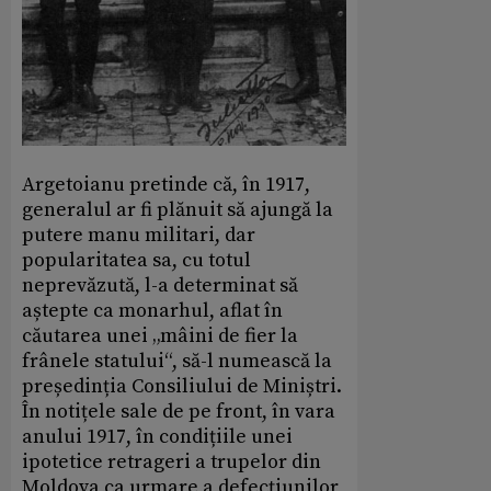
Argetoianu pretinde că, în 1917,
generalul ar fi plănuit să ajungă la
putere manu militari, dar
popularitatea sa, cu totul
neprevăzută, l-a determinat să
aștepte ca monarhul, aflat în
căutarea unei „mâini de fier la
frânele statului“, să-l numească la
președinția Consiliului de Miniștri.
În notițele sale de pe front, în vara
anului 1917, în condițiile unei
ipotetice retrageri a trupelor din
Moldova ca urmare a defecțiunilor