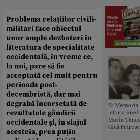
Problema relațiilor civili-
militari face obiectul
unor ample dezbateri în
literatura de specialitate
occidentală, în vreme ce,
la noi, pare să fie
acceptată cel mult pentru
perioada post-
decembristă, dar mai
degrabă încorsetată de
📁 Memoria 
rezultatele gândirii
Istoria unei 
Maria Tănase
occidentale și, în siajul
Gică Petres
acesteia, prea puțin