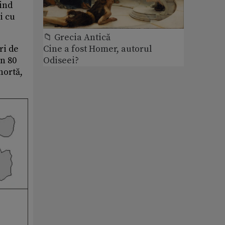
mind
i cu
📁 Grecia Antică
ri de
Cine a fost Homer, autorul
in 80
Odiseei?
hortă,