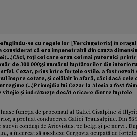
refugiindu-se cu regele lor [Vercingetorix] în oraşul
, a considerat că era impenetrabil din cauza dimensiu
i(...)Căci, toţi cei care erau cei mai puternici print
număr de 300 000;şi numărul luptătorilor din interioru
tfel, Cezar, prins între forţele ostile, a fost nevoit 
l înspre cetate, şi celălalt în afară, căci dacă cele
ntregime (...)Primejdia lui Cezar la Alesia a fost fai
vitejie şi îndrăzneţe decât oricare dintre luptele
eluase funcţia de proconsul al Galiei Cisalpine şi Illyri
erior, a preluat conducerea Galiei Transalpine. Din 58 î
pe suevii conduşi de Ariovistus, pe belgi şi pe nervi . Du
.n., a încercat să asedieze Gergovia ocupată de forţele