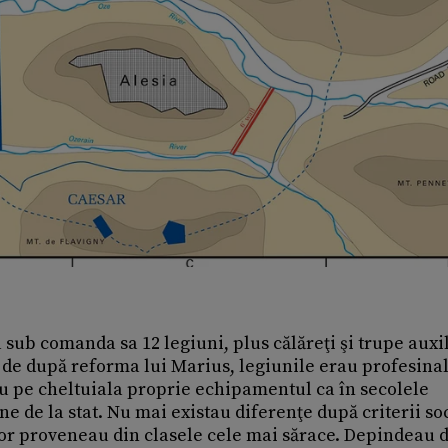
ub comanda sa 12 legiuni, plus călăreţi şi trupe auxi
a de după reforma lui Marius, legiunile erau profesinal
u pe cheltuiala proprie echipamentul ca în secolele
e de la stat. Nu mai existau diferenţe după criterii so
ilor proveneau din clasele cele mai sărace. Depindeau 