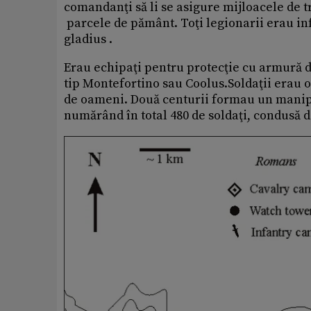
comandanţi să li se asigure mijloacele de tr
parcele de pământ. Toţi legionarii erau infa
gladius .
Erau echipaţi pentru protecţie cu armură di
tip Montefortino sau Coolus.Soldaţii erau or
de oameni. Două centurii formau un manipul
numărând în total 480 de soldaţi, condusă