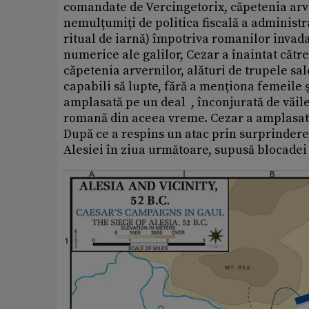
comandate de Vercingetorix, căpetenia arve
nemulţumiţi de politica fiscală a administr
ritual de iarnă) împotriva romanilor invada
numerice ale galilor, Cezar a înaintat cătr
căpetenia arvernilor, alături de trupele sale
capabili să lupte, fără a menţiona femeile şi
amplasată pe un deal , înconjurată de văile
romană din aceea vreme. Cezar a amplasat p
După ce a respins un atac prin surprindere, 
Alesiei în ziua următoare, supusă blocade