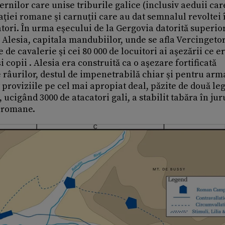
rnilor care unise triburile galice (inclusiv aeduii car
aţiei romane şi carnuţii care au dat semnalul revoltei 
tori. În urma eşecului de la Gergovia datorită superior
e Alesia, capitala mandubiilor, unde se afla Vercingetor
 de cavalerie şi cei 80 000 de locuitori ai aşezării ce e
 copii . Alesia era construită ca o aşezare fortificată
 râurilor, destul de impenetrabilă chiar şi pentru arm
roviziile pe cel mai apropiat deal, păzite de două leg
ucigând 3000 de atacatori gali, a stabilit tabăra în jur
i romane.