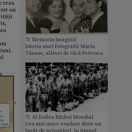
e erau
într-un
ităţii
ix,
rau
📁 Memoria Imaginii
ata
Istoria unei fotografii: Maria
iuni.
Tănase, alături de Gică Petrescu
ul
📁 Al Doilea Război Mondial
Cea mai mare evadare dintr-un
lagăr de prizonieri, în timpul