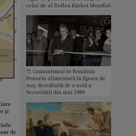
celui de-al Doilea Război Mondial
📁 Comunismul in România
Penuria alimentară în Epoca de
Aur, dezvăluită de o notă a
Securității din mai 1989
liare
e şi
ciale
doar de