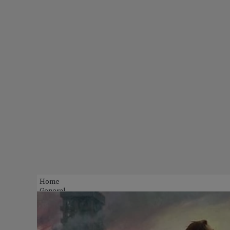
Home
General