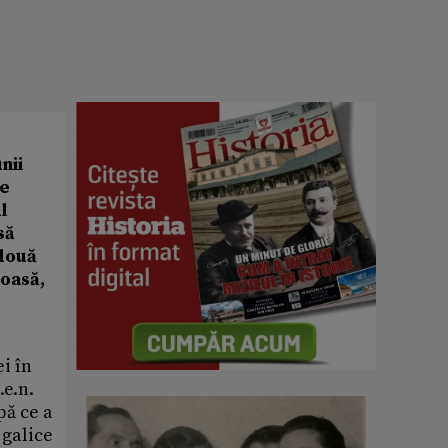
nii
re
l
să
 două
moasă,
ei în
.e.n.
pă ce a
 galice