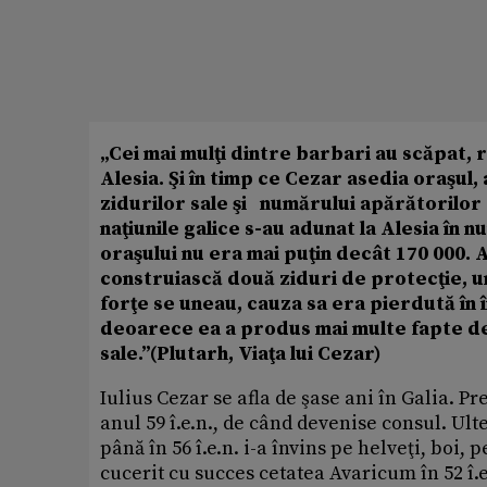
„Cei mai mulţi dintre barbari au scăpat, 
Alesia. Şi în timp ce Cezar asedia oraşul
zidurilor sale şi numărului apărătorilor e
naţiunile galice s-au adunat la Alesia în 
oraşului nu era mai puţin decât 170 000. As
construiască două ziduri de protecţie, unu
forţe se uneau, cauza sa era pierdută în î
deoarece ea a produs mai multe fapte de 
sale.”(Plutarh, Viaţa lui Cezar)
Iulius Cezar se afla de şase ani în Galia. Pr
anul 59 î.e.n., de când devenise consul. Ult
până în 56 î.e.n. i-a învins pe helveţi, boi, 
cucerit cu succes cetatea Avaricum în 52 î.e