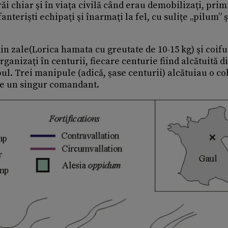
ăi chiar şi în viaţa civilă când erau demobilizaţi, pri
nterişti echipaţi şi înarmaţi la fel, cu suliţe „pilum” ş
n zale(Lorica hamata cu greutate de 10-15 kg) şi coifu
ganizaţi în centurii, fiecare centurie fiind alcătuită d
. Trei manipule (adică, şase centurii) alcătuiau o co
 de un singur comandant.