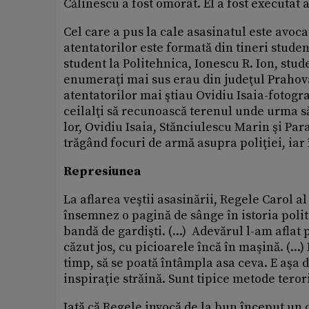
Călinescu a fost omorât. El a fost executat a
Cel care a pus la cale asasinatul este avo
atentatorilor este formată din tineri stude
student la Politehnica, Ionescu R. Ion, stud
enumeraţi mai sus erau din judeţul Prahova
atentatorilor mai ştiau Ovidiu Isaia-fotogra
ceilalţi să recunoască terenul unde urma să 
lor, Ovidiu Isaia, Stănciulescu Marin şi Pa
trăgând focuri de armă asupra poliţiei, iar î
Represiunea
La aflarea veştii asasinării, Regele Carol a
însemnez o pagină de sânge în istoria politi
bandă de gardişti. (...) Adevărul l-am afla
căzut jos, cu picioarele încă în maşină. (...
timp, să se poată întâmpla asa ceva. E aşa 
inspiraţie străină. Sunt tipice metode terori
Iată că Regele invocă de la bun început un