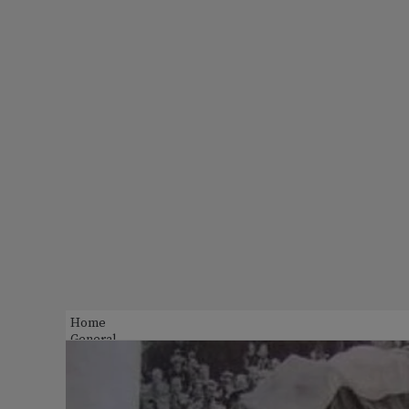
Home
General