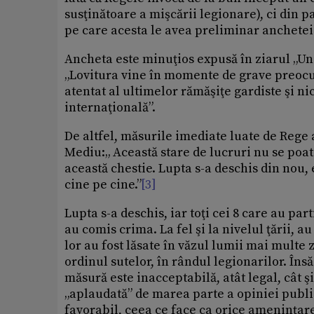
susţinătoare a mişcării legionare), ci din p
pe care acesta le avea preliminar anchetei
Ancheta este minuţios expusă în ziarul „Un
„Lovitura vine în momente de grave preocupă
atentat al ultimelor rămăşiţe gardiste şi n
internaţională”.
De altfel, măsurile imediate luate de Rege
Mediu:„ Această stare de lucruri nu se poat
această chestie. Lupta s-a deschis din nou, 
cine pe cine.”
[3]
Lupta s-a deschis, iar toţi cei 8 care au part
au comis crima. La fel şi la nivelul ţării, au
lor au fost lăsate în văzul lumii mai multe 
ordinul sutelor, în rândul legionarilor. Îns
măsură este inacceptabilă, atât legal, cât ş
„aplaudată” de marea parte a opiniei public
favorabil, ceea ce face ca orice ameninţare 