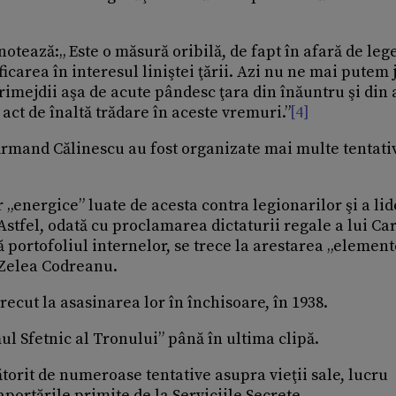
otează:„ Este o măsură oribilă, de fapt în afară de lege
ficarea în interesul liniştei ţării. Azi nu ne mai putem 
rimejdii aşa de acute pândesc ţara din înăuntru şi din 
 act de înaltă trădare în aceste vremuri.”
[4]
Armand Călinescu au fost organizate mai multe tentati
 „energice” luate de acesta contra legionarilor şi a li
stfel, odată cu proclamarea dictaturii regale a lui Car
ă portofoliul internelor, se trece la arestarea „element
l Zelea Codreanu.
recut la asasinarea lor în închisoare, în 1938.
l Sfetnic al Tronului” până în ultima clipă.
torit de numeroase tentative asupra vieţii sale, lucru
portările primite de la Serviciile Secrete.