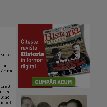
asinat
a
 iar
t de un
iuruit
rii s-
uziune
Armand