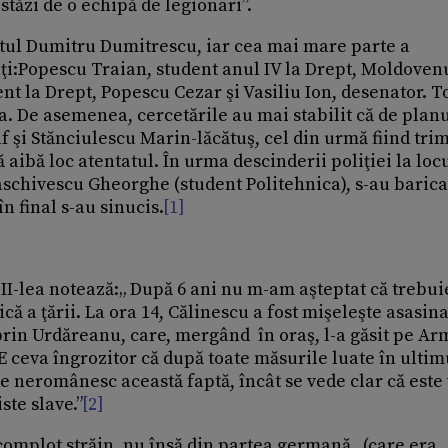
stăzi de o echipă de legionari”.
catul Dumitru Dumitrescu, iar cea mai mare parte a
nţi:Popescu Traian, student anul IV la Drept, Moldoven
ent la Drept, Popescu Cezar şi Vasiliu Ion, desenator. To
. De asemenea, cercetările au mai stabilit că de planu
f şi Stănciulescu Marin-lăcătuş, cel din urmă fiind trim
aibă loc atentatul. În urma descinderii poliţiei la loc
raschivescu Gheorghe (student Politehnica), s-au barica
n final s-au sinucis.
[1]
l II-lea notează:„ După 6 ani nu m-am aşteptat că trebui
că a ţării. La ora 14, Călinescu a fost mişeleşte asasina
t prin Urdăreanu, care, mergând în oraş, l-a găsit pe A
) E ceva îngrozitor că după toate măsurile luate în ultim
de neromânesc această faptă, încât se vede clar că este 
ste slave.”
[2]
 complot străin, nu însă din partea germană (care era