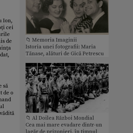
u Ion,
ţi cei
rile
📁 Memoria Imaginii
is de
Istoria unei fotografii: Maria
uinţa
Tănase, alături de Gică Petrescu
dat,
e să
t de o
rmand
ul
vădită
📁 Al Doilea Război Mondial
Cea mai mare evadare dintr-un
lagăr de prizonieri, în timpul