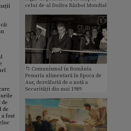
celui de-al Doilea Război Mondial
maţii
 că:
un
ul
e
📁 Comunismul in România
arî
Penuria alimentară în Epoca de
Aur, dezvăluită de o notă a
 care
Securității din mai 1989
şurile
t de
l de
 a fost
eloc