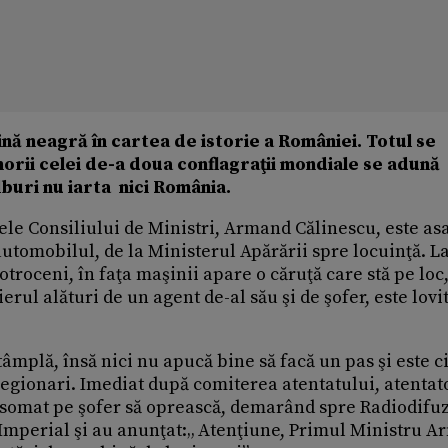
nă neagră în cartea de istorie a României. Totul se
orii celei de-a doua conflagraţii mondiale se adună
buri nu iarta nici România.
tele Consiliului de Ministri, Armand Călinescu, este as
automobilul, de la Ministerul Apărării spre locuinţă. L
otroceni, în faţa maşinii apare o căruţă care stă pe loc,
erul alături de un agent de-al său şi de şofer, este lovi
mplă, însă nici nu apucă bine să facă un pas şi este c
egionari. Imediat după comiterea atentatului, atentato
au somat pe şofer să oprească, demarând spre Radiodif
 Imperial şi au anunţat:„ Atenţiune, Primul Ministru 