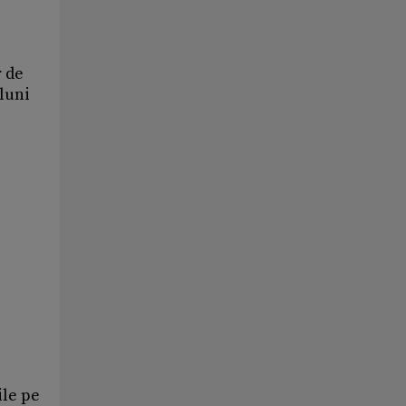
r de
 luni
ile pe