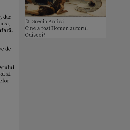
, dar
📁 Grecia Antică
juca,
Cine a fost Homer, autorul
afară.
Odiseei?
ve de
derului
ol al
elor