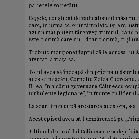
palierele societăţii.
Regele, conştient de radicalismul măsurii, n
care, în urma celor întâmplate, îşi are justi
azi nu mai putem târgoveţi viitorul, când p
Este o crimă care nu-i doar o crimă, ci şi un
Trebuie menţionat faptul că la adresa lui 
atentat la viaţa sa.
Totul avea să înceapă din pricina măsurilor
acestei mişcări, Corneliu Zelea Codreanu. A
II-lea, în a cărui guvernare Călinescu ocup
turbulente legionare”, în frunte cu lideru
La scurt timp după arestarea acestora, s-a t
Acest episod avea să-l urmărească pe „Primu
Ultimul drum al lui Călinescu era deja bătă
cunoscut şi de către Primul Ministru prin ra