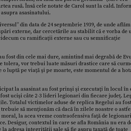
artea rusă. Însă cele notate de Carol sunt la cald. Infor
 asupra asasinatului.
iversul” din data de 24 septembrie 1939, de unde aflăm
ri externe, dar cercetările au stabilit că e vorba de 
icidecum cu ramificaţii externe sau cu semnificaţie
 au fost din cele mai dure, amintind mai degrabă de Ev
e tolera, vor trebui luate măsuri drastice care să curm
e o luptă pe viaţă şi pe moarte, este momentul de a hot
icipat la asasinat au fost prinşi şi executaţi în locul în
 fost ucişi câte 2-3 lideri legionari din fiecare judeţ. Le
zile. Totalul victimelor aduse de replica Regelui au fos
ă trebuie să menţionăm că dacă în zilele noastre o astfe
i moral, la acea vreme contraofensiva faţă de legionari
e. Desigur, contextul în care se afla România nu era d
la adresa integrităţii sale să fie aspru taxată de toate