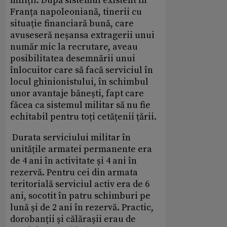
miliții. După sistemul existent în
Franța napoleoniană, tinerii cu
situație financiară bună, care
avuseseră neșansa extragerii unui
număr mic la recrutare, aveau
posibilitatea desemnării unui
înlocuitor care să facă serviciul în
locul ghinionistului, în schimbul
unor avantaje bănești, fapt care
făcea ca sistemul militar să nu fie
echitabil pentru toți cetățenii țării.
Durata serviciului militar în
unitățile armatei permanente era
de 4 ani în activitate și 4 ani în
rezervă. Pentru cei din armata
teritorială serviciul activ era de 6
ani, socotit în patru schimburi pe
lună și de 2 ani în rezervă. Practic,
dorobanții și călărașii erau de