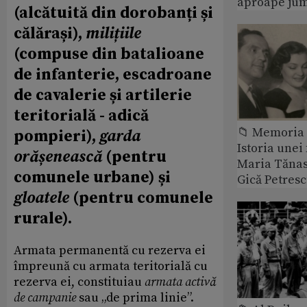
aproape jum
(alcătuită din dorobanți și
călărași),
milițiile
(compuse din batalioane
de infanterie, escadroane
de cavalerie și artilerie
teritorială - adică
📁 Memoria 
pompieri),
garda
Istoria unei 
orășenească
(pentru
Maria Tănase
comunele urbane) și
Gică Petres
gloatele
(pentru comunele
rurale).
Armata permanentă cu rezerva ei
împreună cu armata teritorială cu
rezerva ei, constituiau
armata activă
de campanie
sau „de prima linie”.