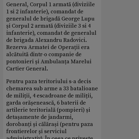
General, Corpul 1 armată (diviziile
1 si 2 infanterie), comandat de
generalul de brigadă George Lupu
și Corpul 2 armată (diviziile 3 si 4
infanterie), comandat de generalul
de brigada Alexandru Radovici.
Rezerva Armatei de Operații era
alcătuită dintr-o companie de
pontonieri și Ambulanța Marelui
Cartier General.
Pentru paza teritoriului s-a decis
chemarea sub arme a 33 batalioane
de miliții, 4 escadroane de miliții,
garda orășenească, 6 baterii de
artilerie teritorială (pompieri) și
detașamente de jandarmi,
dorobanți și călărași (pentru paza
frontierelor și serviciul
administrativ). În ceea ce privește