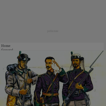
Home
General