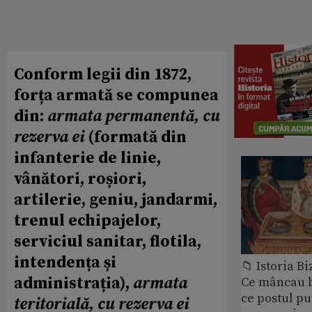
Conform legii din 1872,
forța armată se compunea
din:
armata permanentă, cu
rezerva ei
(formată din
infanterie de linie,
vânători, roșiori,
artilerie, geniu, jandarmi,
trenul echipajelor,
serviciul sanitar, flotila,
intendența și
📁 Istoria B
administrația),
armata
Ce mâncau bi
ce postul p
teritorială, cu rezerva ei