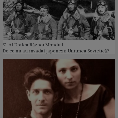
📁 Al Doilea Război Mondial
De ce nu au invadat japonezii Uniunea Sovietică?