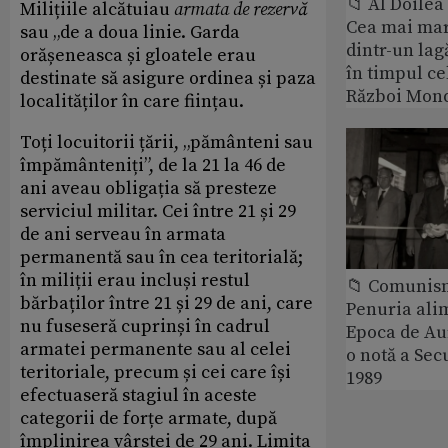
📁 Al Doile
Milițiile alcătuiau
armata de rezervă
Cea mai ma
sau „de a doua linie. Garda
dintr-un lag
orășeneasca și gloatele erau
în timpul ce
destinate să asigure ordinea și paza
Război Mond
localităților în care ființau.
Toți locuitorii țării, „pământeni sau
împământeniți”, de la 21 la 46 de
ani aveau obligația să presteze
serviciul militar. Cei între 21 și 29
de ani serveau în armata
permanentă sau în cea teritorială;
în miliții erau incluși restul
📁 Comunis
bărbaților între 21 și 29 de ani, care
Penuria ali
nu fuseseră cuprinși în cadrul
Epoca de Aur
armatei permanente sau al celei
o notă a Sec
teritoriale, precum și cei care își
1989
efectuaseră stagiul în aceste
categorii de forțe armate, după
împlinirea vârstei de 29 ani. Limita