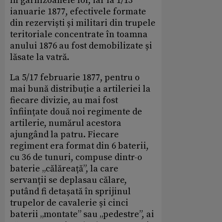
în garnizoanele lor, iar la 1/13
ianuarie 1877, efectivele formate
din rezerviști și militari din trupele
teritoriale concentrate în toamna
anului 1876 au fost demobilizate și
lăsate la vatră.
La 5/17 februarie 1877, pentru o
mai bună distribuție a artileriei la
fiecare divizie, au mai fost
înființate două noi regimente de
artilerie, numărul acestora
ajungând la patru. Fiecare
regiment era format din 6 baterii,
cu 36 de tunuri, compuse dintr-o
baterie „călăreață”, la care
servanții se deplasau călare,
putând fi detașată în sprijinul
trupelor de cavalerie și cinci
baterii „montate” sau „pedestre”, ai