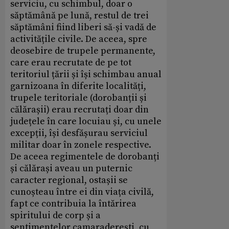
serviciu, cu schimbul, doar o
săptămână pe lună, restul de trei
săptămâni fiind liberi să-și vadă de
activitățile civile. De aceea, spre
deosebire de trupele permanente,
care erau recrutate de pe tot
teritoriul țării și își schimbau anual
garnizoana în diferite localități,
trupele teritoriale (dorobanții și
călărașii) erau recrutați doar din
județele în care locuiau și, cu unele
excepții, își desfășurau serviciul
militar doar în zonele respective.
De aceea regimentele de dorobanți
și călărași aveau un puternic
caracter regional, ostașii se
cunoșteau între ei din viața civilă,
fapt ce contribuia la întărirea
spiritului de corp și a
sentimentelor camaraderești, cu