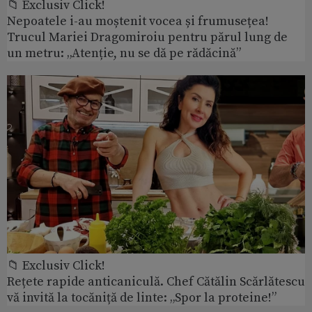
📁 Exclusiv Click!
Nepoatele i-au moștenit vocea și frumusețea!
Trucul Mariei Dragomiroiu pentru părul lung de
un metru: „Atenție, nu se dă pe rădăcină”
📁 Exclusiv Click!
Rețete rapide anticaniculă. Chef Cătălin Scărlătescu
vă invită la tocăniță de linte: „Spor la proteine!”