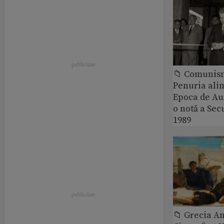
📁 Comunis
Penuria ali
Epoca de Aur
o notă a Sec
1989
📁 Grecia An