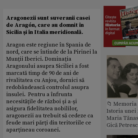
Aragonezii sunt suveranii casei
de Aragón, care au domnit în
Sicilia şi în Italia meridională.
Aragon este regiune în Spania de
nord, care se întinde de la Pirinei la
Munţii Iberici. Dominaţia
Aragonului asupra Siciliei a fost
marcată timp de 90 de ani de
rivalitatea cu Anjou, dornici să
redobândească controlul asupra
insulei. Pentru a înfrunta
necesităţile de război şi a-şi
📁 Memoria 
asigura fidelitatea nobililor,
Istoria unei 
aragonezii au trebuit să cedeze ca
Maria Tănase
feude mari părţi din teritoriile ce
Gică Petres
aparţineau coroanei.