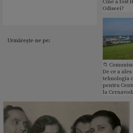
Cine a fost 
Odiseei?
Urmărește-ne pe:
📁 Comunis
De ce a ale
tehnologia 
pentru Cent
la Cernavod