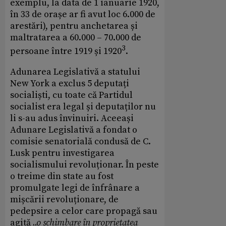
exemplu, la data de 1 ianuarie 1920,
în 33 de orașe ar fi avut loc 6.000 de
arestări), pentru anchetarea și
maltratarea a 60.000 – 70.000 de
3
persoane între 1919 și 1920
.
Adunarea Legislativă a statului
New York a exclus 5 deputați
socialiști, cu toate că Partidul
socialist era legal și deputaților nu
li s-au adus învinuiri. Aceeași
Adunare Legislativă a fondat o
comisie senatorială condusă de C.
Lusk pentru investigarea
socialismului revoluționar. În peste
o treime din state au fost
promulgate legi de înfrânare a
mișcării revoluționare, de
pedepsire a celor care propagă sau
agită „
o schimbare în proprietatea