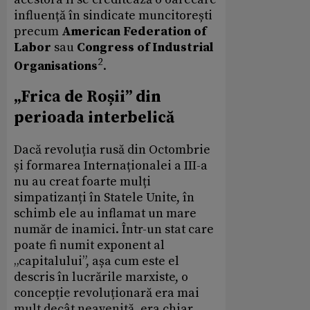
influență în sindicate muncitorești
precum
American Federation of
Labor
sau
Congress of Industrial
2
Organisations
.
„Frica de Roșii” din
perioada interbelică
Dacă revoluția rusă din Octombrie
și formarea Internaționalei a III-a
nu au creat foarte mulți
simpatizanți în Statele Unite, în
schimb ele au inflamat un mare
număr de inamici. Într-un stat care
poate fi numit exponent al
„capitalului”, așa cum este el
descris în lucrările marxiste, o
concepție revoluționară era mai
mult decât neavenită, era chiar