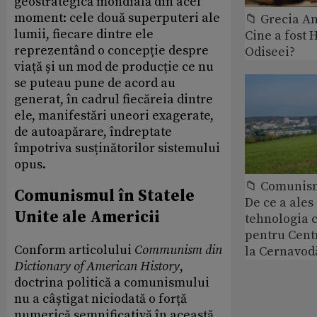
geostrategică mondială din acel
moment: cele două superputeri ale
📁 Grecia An
lumii, fiecare dintre ele
Cine a fost 
reprezentând o concepție despre
Odiseei?
viață și un mod de producție ce nu
se puteau pune de acord au
generat, în cadrul fiecăreia dintre
ele, manifestări uneori exagerate,
de autoapărare, îndreptate
împotriva susținătorilor sistemului
opus.
📁 Comunis
Comunismul în Statele
De ce a ale
Unite ale Americii
tehnologia 
pentru Cent
Conform articolului
Communism din
la Cernavod
Dictionary of American History
,
doctrina politică a comunismului
nu a câștigat niciodată o forță
numerică semnificativă în această