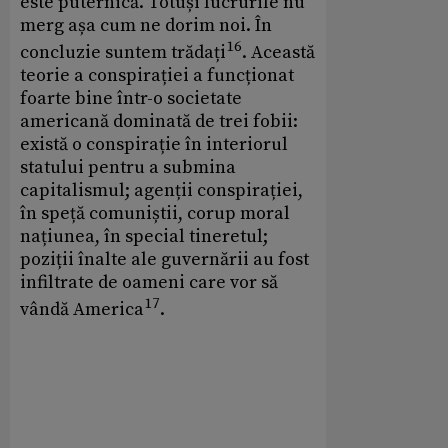
este puternică. Totuși lucrurile nu
merg așa cum ne dorim noi. În
16
concluzie suntem trădați
. Această
teorie a conspirației a funcționat
foarte bine într-o societate
americană dominată de trei fobii:
există o conspirație în interiorul
statului pentru a submina
capitalismul; agenții conspirației,
în speță comuniștii, corup moral
națiunea, în special tineretul;
poziții înalte ale guvernării au fost
infiltrate de oameni care vor să
17
vândă America
.