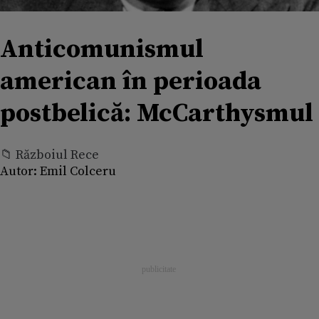
Anticomunismul
american în perioada
postbelică: McCarthysmul
📁 Războiul Rece
Autor:
Emil Colceru