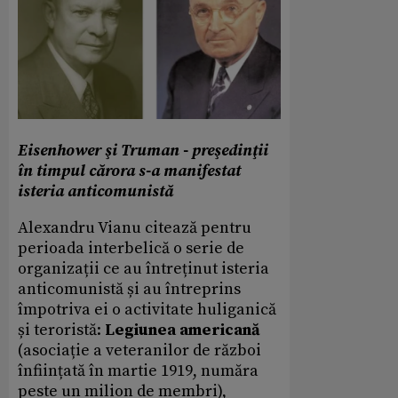
Eisenhower şi Truman - preşedinţii
în timpul cărora s-a manifestat
isteria anticomunistă
Alexandru Vianu citează pentru
perioada interbelică o serie de
organizații ce au întreținut isteria
anticomunistă și au întreprins
împotriva ei o activitate huliganică
și teroristă:
Legiunea americană
(asociație a veteranilor de război
înființată în martie 1919, număra
peste un milion de membri),