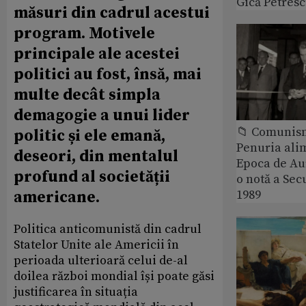
Gică Petres
măsuri din cadrul acestui
program. Motivele
principale ale acestei
politici au fost, însă, mai
multe decât simpla
demagogie a unui lider
📁 Comunis
politic și ele emană,
Penuria ali
deseori, din mentalul
Epoca de Aur
profund al societății
o notă a Sec
1989
americane.
Politica anticomunistă din cadrul
Statelor Unite ale Americii în
perioada ulterioară celui de-al
doilea război mondial își poate găsi
justificarea în situația