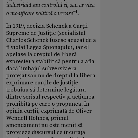
industrială sau controlul ei, sau ar viza
4
o modificare politică oarecare
”
.
În 1919, decizia Schenck a Curții
Supreme de Justiție (socialistul
Charles Schenck fusese acuzat de a
fi violat Legea Spionajului, iar el
apelase la dreptul de liberă
expresie) a stabilit că pentru a afla
dacă limbajul subversiv era
protejat sau nu de dreptul la libera
exprimare curțile de justiție
trebuiau să determine legătura
dintre scrisul respectiv și acțiunea
prohibită pe care o propunea. În
opinia curții, exprimată de Oliver
Wendell Holmes, primul
amendament nu este menit să
protejeze discursul ce încuraja