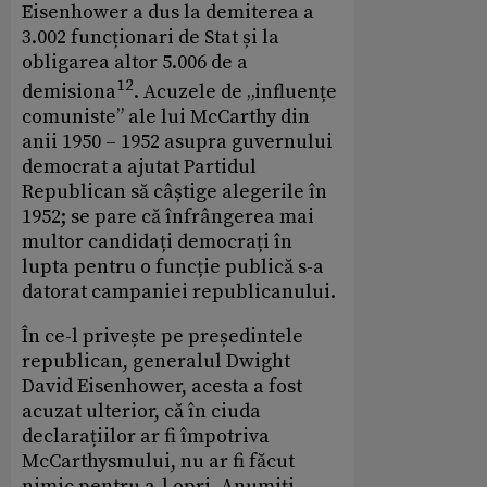
Eisenhower a dus la demiterea a
3.002 funcționari de Stat și la
obligarea altor 5.006 de a
12
demisiona
. Acuzele de „influențe
comuniste” ale lui McCarthy din
anii 1950 – 1952 asupra guvernului
democrat a ajutat Partidul
Republican să câștige alegerile în
1952; se pare că înfrângerea mai
multor candidați democrați în
lupta pentru o funcție publică s-a
datorat campaniei republicanului.
În ce-l privește pe președintele
republican, generalul Dwight
David Eisenhower, acesta a fost
acuzat ulterior, că în ciuda
declarațiilor ar fi împotriva
McCarthysmului, nu ar fi făcut
nimic pentru a-l opri. Anumiți