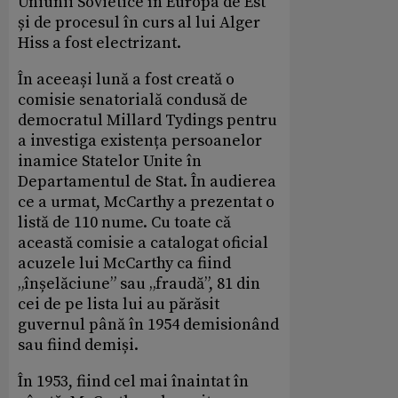
Uniunii Sovietice în Europa de Est
și de procesul în curs al lui Alger
Hiss a fost electrizant.
În aceeași lună a fost creată o
comisie senatorială condusă de
democratul Millard Tydings pentru
a investiga existența persoanelor
inamice Statelor Unite în
Departamentul de Stat. În audierea
ce a urmat, McCarthy a prezentat o
listă de 110 nume. Cu toate că
această comisie a catalogat oficial
acuzele lui McCarthy ca fiind
„înșelăciune” sau „fraudă”, 81 din
cei de pe lista lui au părăsit
guvernul până în 1954 demisionând
sau fiind demiși.
În 1953, fiind cel mai înaintat în