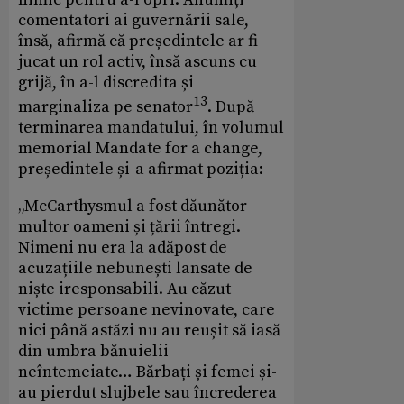
comentatori ai guvernării sale,
însă, afirmă că președintele ar fi
jucat un rol activ, însă ascuns cu
grijă, în a-l discredita și
13
marginaliza pe senator
. După
terminarea mandatului, în volumul
memorial Mandate for a change,
președintele și-a afirmat poziția:
„McCarthysmul a fost dăunător
multor oameni și țării întregi.
Nimeni nu era la adăpost de
acuzațiile nebunești lansate de
niște iresponsabili. Au căzut
victime persoane nevinovate, care
nici până astăzi nu au reușit să iasă
din umbra bănuielii
neîntemeiate… Bărbați și femei și-
au pierdut slujbele sau încrederea