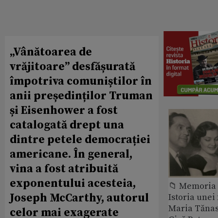
„Vânătoarea de
vrăjitoare” desfășurată
împotriva comuniștilor în
anii președinților Truman
și Eisenhower a fost
catalogată drept una
dintre petele democrației
americane. În general,
vina a fost atribuită
exponentului acesteia,
📁 Memoria 
Joseph McCarthy, autorul
Istoria unei 
Maria Tănase
celor mai exagerate