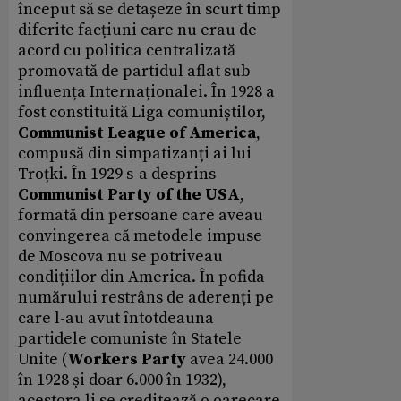
început să se detașeze în scurt timp
diferite facțiuni care nu erau de
acord cu politica centralizată
promovată de partidul aflat sub
influența Internaționalei. În 1928 a
fost constituită Liga comuniștilor,
Communist League of America
,
compusă din simpatizanți ai lui
Troțki. În 1929 s-a desprins
Communist Party of the USA
,
formată din persoane care aveau
convingerea că metodele impuse
de Moscova nu se potriveau
condițiilor din America. În pofida
numărului restrâns de aderenți pe
care l-au avut întotdeauna
partidele comuniste în Statele
Unite (
Workers Party
avea 24.000
în 1928 și doar 6.000 în 1932),
acestora li se creditează o oarecare