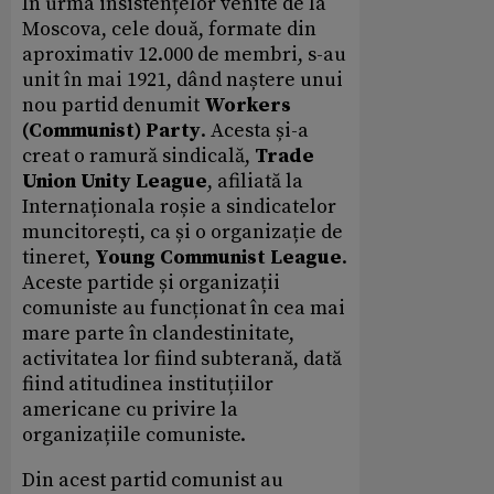
În urma insistențelor venite de la
Moscova, cele două, formate din
aproximativ 12.000 de membri, s-au
unit în mai 1921, dând naștere unui
nou partid denumit
Workers
(Communist) Party
. Acesta și-a
creat o ramură sindicală,
Trade
Union Unity League
, afiliată la
Internaționala roșie a sindicatelor
muncitorești, ca și o organizație de
tineret,
Young Communist League
.
Aceste partide și organizații
comuniste au funcționat în cea mai
mare parte în clandestinitate,
activitatea lor fiind subterană, dată
fiind atitudinea instituțiilor
americane cu privire la
organizațiile comuniste.
Din acest partid comunist au