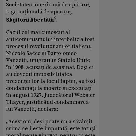
Societatea americană de apărare,
Liga națională de apărare,
6
Slujitorii libertății
.
Cazul cel mai cunoscut al
anticomunismului interbelic a fost
procesul revoluționarilor italieni,
Niccolo Sacco și Bartolomeo
Vanzetti, imigrați în Statele Unite
în 1908, acuzați de asasinat. Deși ei
au dovedit imposibilitatea
prezenței lor la locul faptei, au fost
condamnați la moarte și executați
în august 1927. Judecătorul Webster
Thayer, justificând condamnarea
lui Vanzetti, declara:
„Acest om, deși poate nu a săvârșit
crima ce-i este imputată, este totuși
moralmente vinovat, pentru că este