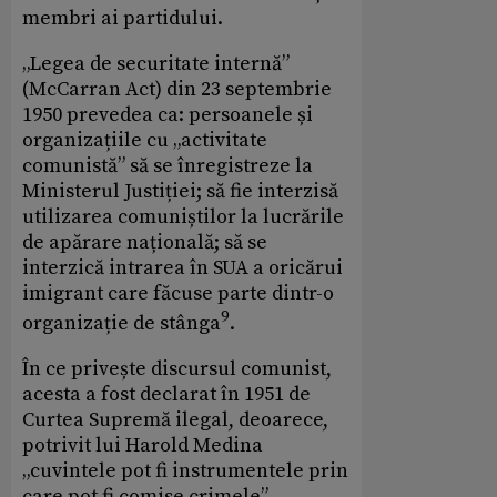
membri ai partidului.
„Legea de securitate internă”
(McCarran Act) din 23 septembrie
1950 prevedea ca: persoanele și
organizațiile cu „activitate
comunistă” să se înregistreze la
Ministerul Justiției; să fie interzisă
utilizarea comuniștilor la lucrările
de apărare națională; să se
interzică intrarea în SUA a oricărui
imigrant care făcuse parte dintr-o
9
organizație de stânga
.
În ce privește discursul comunist,
acesta a fost declarat în 1951 de
Curtea Supremă ilegal, deoarece,
potrivit lui Harold Medina
„cuvintele pot fi instrumentele prin
care pot fi comise crimele”.