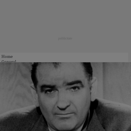
Home
General