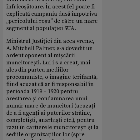
înfricoșătoare. În acest fel poate fi
explicată campania dusă împotriva
„pericolului roșu” de către un mare
segment al populației SUA.
Ministrul Justiției din acea vreme,
A. Mitchell Palmer, s-a dovedit un
ardent oponent al mișcării
muncitorești. Lui i s-a creat, mai
ales din partea mediilor
procomuniste, o imagine terifiantă,
fiind acuzat că ar fi responsabil în
perioada 1919 – 1920 pentru
arestarea și condamnarea unui
număr mare de muncitori (acuzați
de a fi agenți ai puterilor străine,
complotiști, anarhiști etc.), pentru
razii în cartierele muncitorești și la
sediile organizațiilor lor (spre