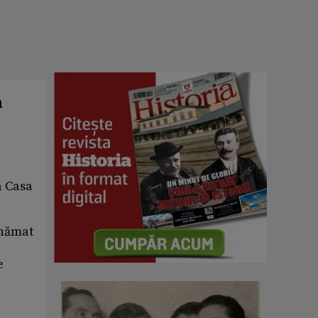
a
a Casa
nhămat
e