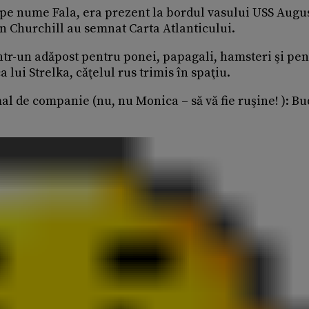
 pe nume Fala, era prezent la bordul vasului USS Augu
on Churchill au semnat Carta Atlanticului.
tr-un adăpost pentru ponei, papagali, hamsteri şi pen
a lui Strelka, căţelul rus trimis în spaţiu.
al de companie (nu, nu Monica – să vă fie ruşine! ): Bu