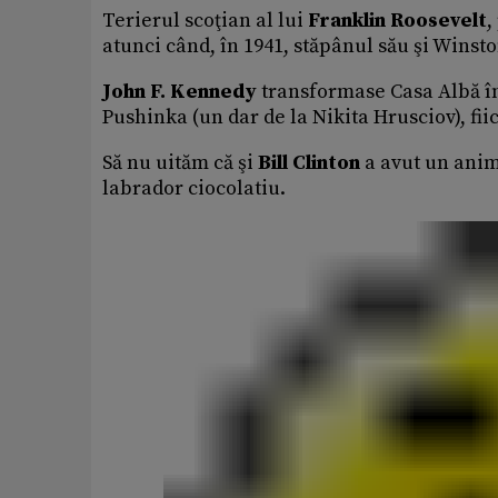
Terierul scoţian al lui
Franklin Roosevelt
,
atunci când, în 1941, stăpânul său şi Winst
John F. Kennedy
transformase Casa Albă în
Pushinka (un dar de la Nikita Hrusciov), fiic
Să nu uităm că şi
Bill Clinton
a avut un anim
labrador ciocolatiu.