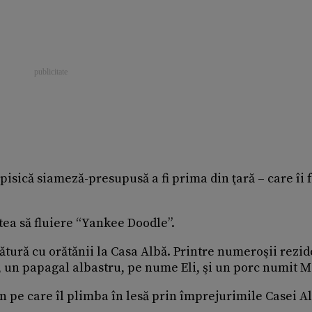
 pisică siameză-presupusă a fi prima din ţară – care îi 
ea să fluiere “Yankee Doodle”.
ătură cu orătănii la Casa Albă. Printre numeroşii rezid
, un papagal albastru, pe nume Eli, şi un porc numit 
n pe care îl plimba în lesă prin împrejurimile Casei A