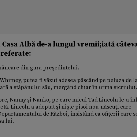
a Casa Albă de-a lungul vremii;iată câtev
referate:
mâncare din gura preşedintelui.
 Whitney, putea fi văzut adesea păscând pe peluza de l
rară a stăpânului său, mergând chiar în urma sicriului.
capre, Nanny şi Nanko, pe care micul Tad Lincoln le-a î
retă. Lincoln a adoptat şi nişte pisoi nou-născuţi care
 Departamentului de Război, insistând ca ofiţerii care s
a lui.