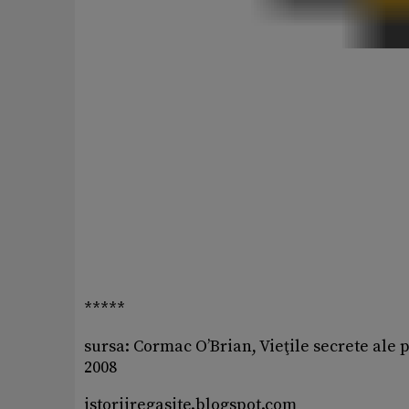
*****
sursa: Cormac O’Brian, Vieţile secrete ale 
2008
istoriiregasite.blogspot.com