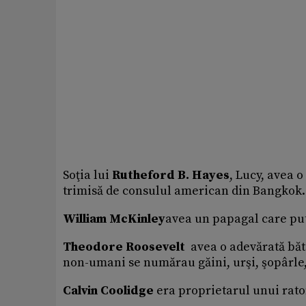
Soţia lui
Rutheford B. Hayes
, Lucy, avea o
trimisă de consulul american din Bangkok.
William McKinley
avea un papagal care put
Theodore Roosevelt
avea o adevărată băt
non-umani se numărau găini, urşi, şopârle
Calvin Coolidge
era proprietarul unui rato