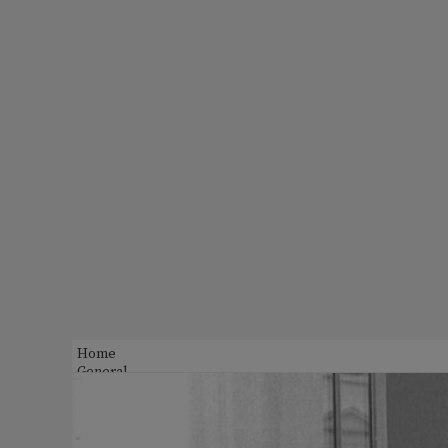
Home
General