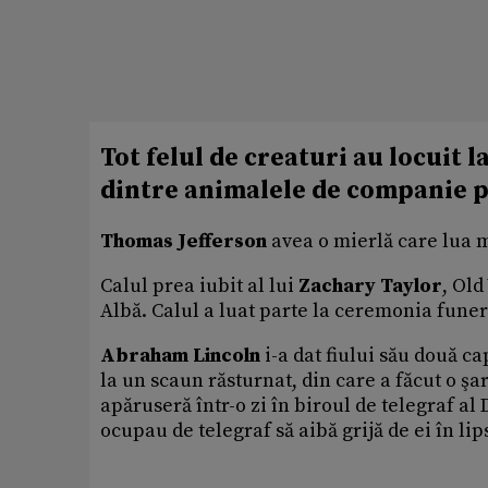
Tot felul de creaturi au locuit l
dintre animalele de companie p
Thomas Jefferson
avea o mierlă care lua 
Calul prea iubit al lui
Zachary Taylor
, Old
Albă. Calul a luat parte la ceremonia fune
Abraham Lincoln
i-a dat fiului său două 
la un scaun răsturnat, din care a făcut o şa
apăruseră într-o zi în biroul de telegraf al
ocupau de telegraf să aibă grijă de ei în lips