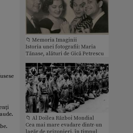
📁 Memoria Imaginii
Istoria unei fotografii: Maria
Tănase, alături de Gică Petrescu
fusese
enţi
Maude.
📁 Al Doilea Război Mondial
Cea mai mare evadare dintr-un
lbe.
lagăr de prizonieri, în timpul