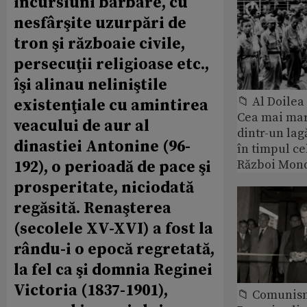
incursiuni barbare, cu
nesfârşite uzurpări de
tron şi războaie civile,
persecuţii religioase etc.,
îşi alinau neliniştile
📁 Al Doile
existenţiale cu amintirea
Cea mai ma
veacului de aur al
dintr-un lag
dinastiei Antonine (96-
în timpul ce
Război Mond
192), o perioadă de pace şi
prosperitate, niciodată
regăsită. Renaşterea
(secolele XV-XVI) a fost la
rându-i o epocă regretată,
la fel ca şi domnia Reginei
Victoria (1837-1901),
📁 Comunis