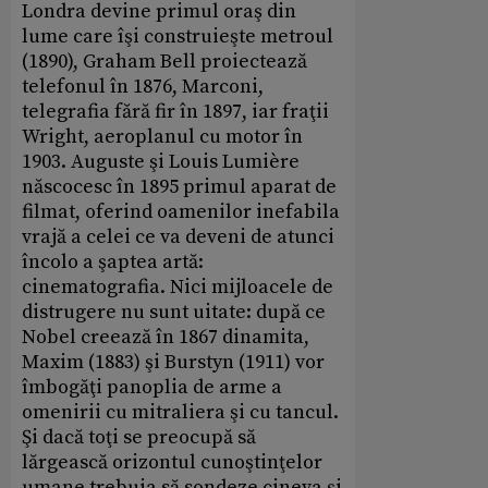
Londra devine primul oraş din
lume care îşi construieşte metroul
(1890), Graham Bell proiectează
telefonul în 1876, Marconi,
telegrafia fără fir în 1897, iar fraţii
Wright, aeroplanul cu motor în
1903. Auguste şi Louis Lumière
născocesc în 1895 primul aparat de
filmat, oferind oamenilor inefabila
vrajă a celei ce va deveni de atunci
încolo a şaptea artă:
cinematografia. Nici mijloacele de
distrugere nu sunt uitate: după ce
Nobel creează în 1867 dinamita,
Maxim (1883) şi Burstyn (1911) vor
îmbogăţi panoplia de arme a
omenirii cu mitraliera şi cu tancul.
Şi dacă toţi se preocupă să
lărgească orizontul cunoştinţelor
umane trebuia să sondeze cineva şi