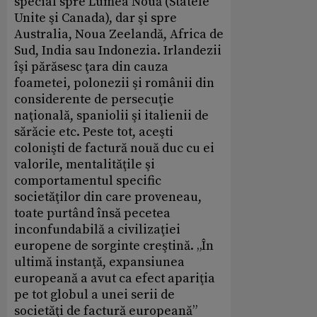
special spre Lumea Nouă (Statele
Unite şi Canada), dar şi spre
Australia, Noua Zeelandă, Africa de
Sud, India sau Indonezia. Irlandezii
îşi părăsesc ţara din cauza
foametei, polonezii şi românii din
considerente de persecuţie
naţională, spaniolii şi italienii de
sărăcie etc. Peste tot, aceşti
colonişti de factură nouă duc cu ei
valorile, mentalităţile şi
comportamentul specific
societăţilor din care proveneau,
toate purtând însă pecetea
inconfundabilă a civilizaţiei
europene de sorginte creştină. „În
ultimă instanţă, expansiunea
europeană a avut ca efect apariţia
pe tot globul a unei serii de
societăţi de factură europeană”