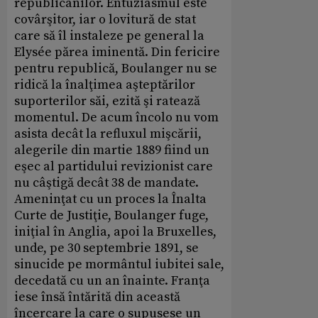
republicanilor. Entuziasmul este
covârşitor, iar o lovitură de stat
care să îl instaleze pe general la
Elysée părea iminentă. Din fericire
pentru republică, Boulanger nu se
ridică la înalţimea aşteptărilor
suporterilor săi, ezită şi ratează
momentul. De acum încolo nu vom
asista decât la refluxul mişcării,
alegerile din martie 1889 fiind un
eşec al partidului revizionist care
nu câştigă decât 38 de mandate.
Ameninţat cu un proces la Înalta
Curte de Justiţie, Boulanger fuge,
iniţial în Anglia, apoi la Bruxelles,
unde, pe 30 septembrie 1891, se
sinucide pe mormântul iubitei sale,
decedată cu un an înainte. Franţa
iese însă întărită din această
încercare la care o supusese un