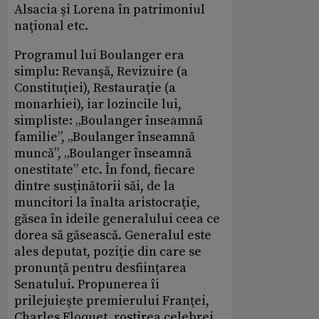
Alsacia şi Lorena în patrimoniul
naţional etc.
Programul lui Boulanger era
simplu: Revanşă, Revizuire (a
Constituţiei), Restauraţie (a
monarhiei), iar lozincile lui,
simpliste: „Boulanger înseamnă
familie”, „Boulanger înseamnă
muncă”, „Boulanger înseamnă
onestitate” etc. În fond, fiecare
dintre susţinătorii săi, de la
muncitori la înalta aristocraţie,
găsea în ideile generalului ceea ce
dorea să găsească. Generalul este
ales deputat, poziţie din care se
pronunţă pentru desfiinţarea
Senatului. Propunerea îi
prilejuieşte premierului Franţei,
Charles Floquet, rostirea celebrei