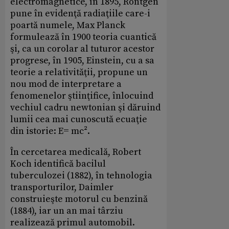
electromagnetice, în 1895, Röntgen
pune în evidenţă radiaţiile care-i
poartă numele, Max Planck
formulează în 1900 teoria cuantică
şi, ca un corolar al tuturor acestor
progrese, în 1905, Einstein, cu a sa
teorie a relativităţii, propune un
nou mod de interpretare a
fenomenelor ştiinţifice, înlocuind
vechiul cadru newtonian şi dăruind
lumii cea mai cunoscută ecuaţie
din istorie: E= mc².
În cercetarea medicală, Robert
Koch identifică bacilul
tuberculozei (1882), în tehnologia
transporturilor, Daimler
construieşte motorul cu benzină
(1884), iar un an mai târziu
realizează primul automobil.