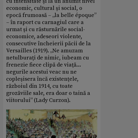
cu intensitate şi la un anumit nivel
economic, cultural şi social, o
epocă frumoasă – „la belle époque”
– în raport cu carnagiul care a
urmat şi cu răsturnările social-
economice, adeseori violente,
consecutive încheierii păcii de la
Versailles (1919). „Ne amuzam
netulburaţi de nimic, iubeam cu
frenezie fiece clipă de viaţă...
negurile acestui veac nu ne
copleşisera încă existenţele,
războiul din 1914, cu toate
grozăviile sale, era doar o taină a
viitorului” (Lady Curzon).