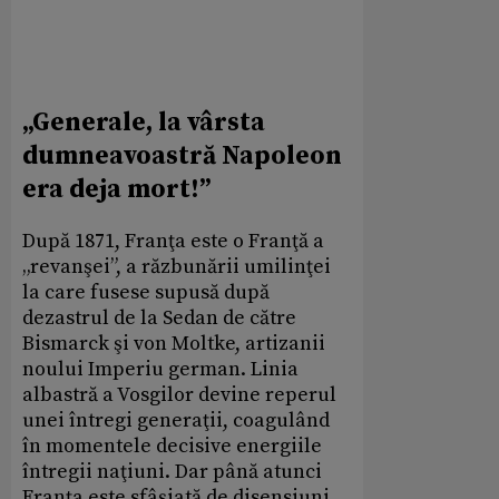
„Generale, la vârsta
dumneavoastră Napoleon
era deja mort!”
După 1871, Franţa este o Franţă a
„revanşei”, a răzbunării umilinţei
la care fusese supusă după
dezastrul de la Sedan de către
Bismarck şi von Moltke, artizanii
noului Imperiu german. Linia
albastră a Vosgilor devine reperul
unei întregi generaţii, coagulând
în momentele decisive energiile
întregii naţiuni. Dar până atunci
Franţa este sfâşiată de disensiuni,