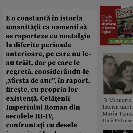
E o constantă în istoria
umanităţii ca oamenii să
se raporteze cu nostalgie
la diferite perioade
anterioare, pe care nu le-
au trăit, dar pe care le
regretă, considerându-le
„vârsta de aur”, în raport,
fireşte, cu propria lor
existenţă. Cetăţenii
📁 Memoria 
Imperiului Roman din
Istoria unei 
Maria Tănase
secolele III-IV,
Gică Petres
confruntaţi cu desele