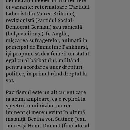
democraţia modernă în diferitele
ei variante: reformatoare (Partidul
Laburist din Marea Britanie),
revizionistă (Partidul Social-
Democrat German) sau radicală
(bolşevicii ruşi). În Anglia,
mişcarea sufragetelor, animată în
principal de Emmeline Pankhurst,
îşi propune să dea femeii un statut
egal cu al bărbatului, militând
pentru acordarea unor drepturi
politice, în primul rând dreptul la
vot.
Pacifismul este un alt curent care
ia acum amploare, ca o replică la
spectrul unui război mereu
iminent şi mereu evitat în ultimă
instanţă. Bertha von Suttner, Jean
Jaures şi Henri Dunant (fondatorul