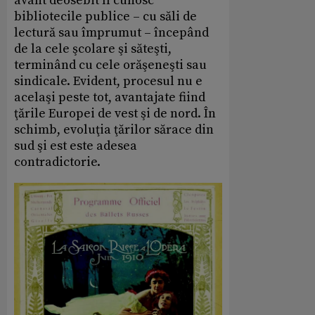
avânt deosebit îl cunosc
bibliotecile publice – cu săli de
lectură sau împrumut – începând
de la cele şcolare şi săteşti,
terminând cu cele orăşeneşti sau
sindicale. Evident, procesul nu e
acelaşi peste tot, avantajate fiind
ţările Europei de vest şi de nord. În
schimb, evoluţia ţărilor sărace din
sud şi est este adesea
contradictorie.