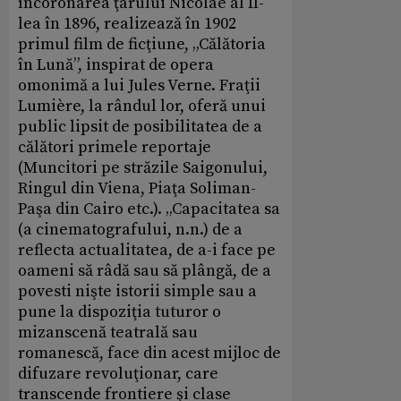
încoronarea ţarului Nicolae al II-
lea în 1896, realizează în 1902
primul film de ficţiune, „Călătoria
în Lună”, inspirat de opera
omonimă a lui Jules Verne. Fraţii
Lumière, la rândul lor, oferă unui
public lipsit de posibilitatea de a
călători primele reportaje
(Muncitori pe străzile Saigonului,
Ringul din Viena, Piaţa Soliman-
Paşa din Cairo etc.). „Capacitatea sa
(a cinematografului, n.n.) de a
reflecta actualitatea, de a-i face pe
oameni să râdă sau să plângă, de a
povesti nişte istorii simple sau a
pune la dispoziţia tuturor o
mizanscenă teatrală sau
romanescă, face din acest mijloc de
difuzare revoluţionar, care
transcende frontiere şi clase