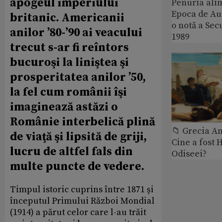
apogeul imperiului
Penuria ali
Epoca de Aur
britanic. Americanii
o notă a Sec
anilor ’80-’90 ai veacului
1989
trecut s-ar fi reîntors
bucuroşi la liniştea şi
prosperitatea anilor ’50,
la fel cum românii îşi
imaginează astăzi o
Românie interbelică plină
📁 Grecia An
de viaţă şi lipsită de griji,
Cine a fost 
lucru de altfel fals din
Odiseei?
multe puncte de vedere.
Timpul istoric cuprins între 1871 şi
începutul Primului Război Mondial
(1914) a părut celor care l-au trăit