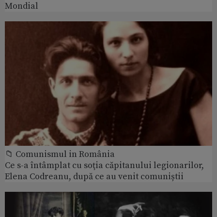
Mondial
📁 Comunismul in România
Ce s-a întâmplat cu soţia căpitanului legionarilor,
Elena Codreanu, după ce au venit comuniștii