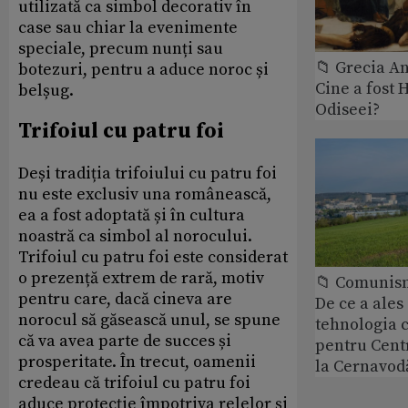
utilizată ca simbol decorativ în
case sau chiar la evenimente
speciale, precum nunți sau
📁 Grecia An
botezuri, pentru a aduce noroc și
Cine a fost 
belșug.
Odiseei?
Trifoiul cu patru foi
Deși tradiția trifoiului cu patru foi
nu este exclusiv una românească,
ea a fost adoptată și în cultura
noastră ca simbol al norocului.
Trifoiul cu patru foi este considerat
o prezență extrem de rară, motiv
📁 Comunis
pentru care, dacă cineva are
De ce a ale
norocul să găsească unul, se spune
tehnologia 
că va avea parte de succes și
pentru Cent
prosperitate. În trecut, oamenii
la Cernavod
credeau că trifoiul cu patru foi
aduce protecție împotriva relelor și