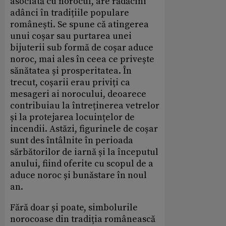
asociată cu norocul, are rădăcini
adânci în tradițiile populare
românești. Se spune că atingerea
unui coșar sau purtarea unei
bijuterii sub formă de coșar aduce
noroc, mai ales în ceea ce privește
sănătatea și prosperitatea. În
trecut, coșarii erau priviți ca
mesageri ai norocului, deoarece
contribuiau la întreținerea vetrelor
și la protejarea locuințelor de
incendii. Astăzi, figurinele de coșar
sunt des întâlnite în perioada
sărbătorilor de iarnă și la începutul
anului, fiind oferite cu scopul de a
aduce noroc și bunăstare în noul
an.
Fără doar și poate, simbolurile
norocoase din tradiția românească