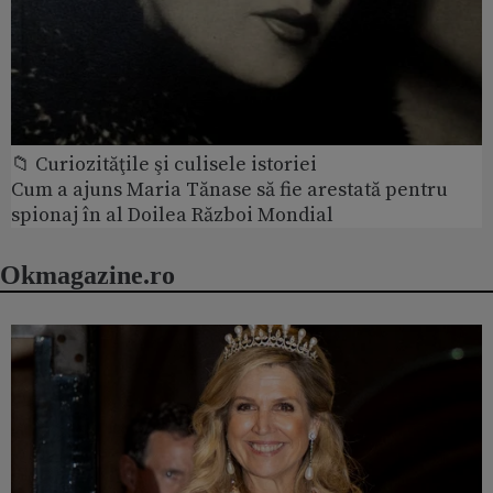
📁 Curiozităţile şi culisele istoriei
Cum a ajuns Maria Tănase să fie arestată pentru
spionaj în al Doilea Război Mondial
Okmagazine.ro