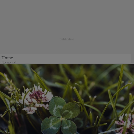
Home
General