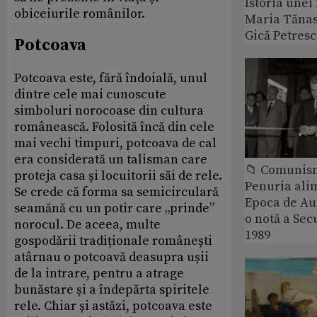
Istoria unei 
obiceiurile românilor.
Maria Tănase
Gică Petres
Potcoava
Potcoava este, fără îndoială, unul
dintre cele mai cunoscute
simboluri norocoase din cultura
românească. Folosită încă din cele
mai vechi timpuri, potcoava de cal
era considerată un talisman care
📁 Comunis
proteja casa și locuitorii săi de rele.
Penuria ali
Se crede că forma sa semicirculară
Epoca de Aur
seamănă cu un potir care „prinde”
o notă a Sec
norocul. De aceea, multe
1989
gospodării tradiționale românești
atârnau o potcoavă deasupra ușii
de la intrare, pentru a atrage
bunăstare și a îndepărta spiritele
rele. Chiar și astăzi, potcoava este