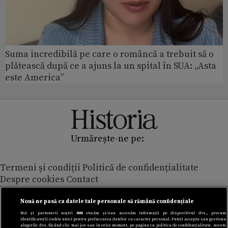
Suma incredibilă pe care o româncă a trebuit să o
plătească după ce a ajuns la un spital în SUA: „Asta
este America”
Urmărește-ne pe:
Termeni și condiții
Politică de confidențialitate
Despre cookies
Contact
Modifică preferințe pentru confidențialitate
© Toate drepturile rezervate Adevarul Holding 2026
Nouă ne pasă ca datele tale personale să rămână confidențiale
Noi și partenerii noștri
606
stocăm și/sau accesăm informații pe dispozitivul dvs., precum
identificatorii cookie unici pentru prelucrarea datelor cu caracter personal. Puteți accepta sau gestiona
Din rețeaua Adevărul Holding:
alegerile dvs. făcând clic mai jos sau în orice moment, pe pagina cu politica de confidențialitate. Aceste