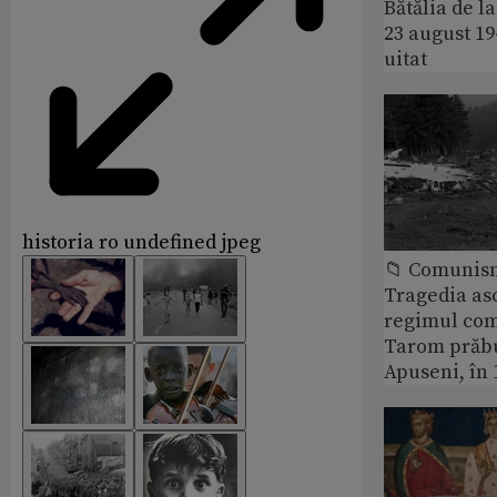
Bătălia de l
23 august 1
uitat
historia ro undefined jpeg
📁 Comunis
Tragedia as
regimul com
Tarom prăbu
Apuseni, în 