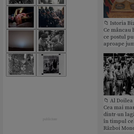
📁 Istoria B
Ce mâncau bi
ce postul p
aproape jum
📁 Al Doile
Cea mai ma
dintr-un lag
în timpul ce
Război Mond