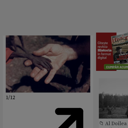
1/12
📁 Al Doile