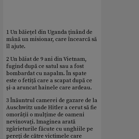
1 Un băiețel din Uganda ținând de
mână un misionar, care încearcă să
îl ajute.
2 Un băiat de 9 ani din Vietnam,
fugind după ce satul sau a fost
bombardat cu napalm. În spate
este o fetiță care a scapat după ce
și-a aruncat hainele care ardeau.
3 Înăuntrul camerei de gazare de la
Auschwitz unde Hitler a cerut să fie
omorâții o mulțime de oameni
nevinovați. Imaginea arată
zgârieturile făcute cu unghiile pe
pereți de către victimele care