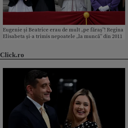
Eugenie și Beatrice erau de mult „pe făraș”! Regina
Elisabeta și-a trimis nepoatele „la muncă” din 2011
Click.ro