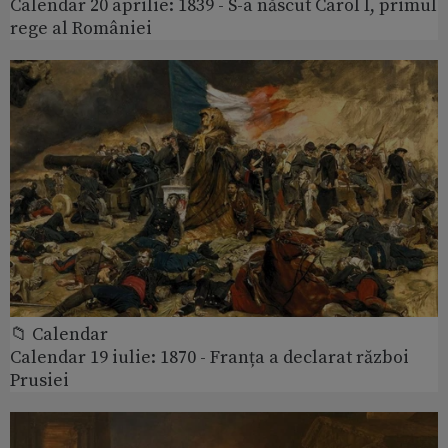
Calendar 20 aprilie: 1839 - S-a născut Carol I, primul
rege al României
📁 Calendar
Calendar 19 iulie: 1870 - Franța a declarat război
Prusiei