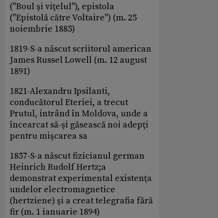
("Boul şi viţelul"), epistola
("Epistolă către Voltaire") (m. 25
noiembrie 1885)
1819-S-a născut scriitorul american
James Russel Lowell (m. 12 august
1891)
1821-Alexandru Ipsilanti,
conducătorul Eteriei, a trecut
Prutul, intrând în Moldova, unde a
încearcat să-şi găsească noi adepţi
pentru mişcarea sa
1857-S-a născut fizicianul german
Heinrich Rudolf Hertz;a
demonstrat experimental existenţa
undelor electromagnetice
(hertziene) şi a creat telegrafia fără
fir (m. 1 ianuarie 1894)