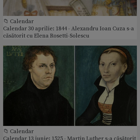
📁 Calendar
Calendar 30 aprilie: 1844 - Alexandru Ioan Cuza s-a
căsătorit cu Elena Rosetti-Solescu
📁 Calendar
Calendar 13 iunie: 1525 - Martin Luther s-a căsătorit