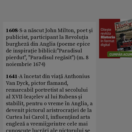
1608
-S-a născut John Milton, poet şi
publicist, participant la Revoluţia
burgheză din Anglia (poeme epice
de inspiraţie biblică:"Paradisul
pierdut", "Paradisul regăsit") (m. 8
noiembrie 1674)
1641
-A încetat din viaţă Anthonius
Van Dyck, pictor flamand,
remarcabil portretist al secolului
al XVII-lea;elev al lui Rubens şi
stabilit, pentru o vreme în Anglia, a
devenit pictorul aristrocraţiei de la
Curtea lui Carol I, influenţând arta
engleză a vremii;printre cele mai
cunoscute lucrări ale pictorului se