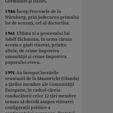
Germaniei şi Italiei.
1946
-Încep Procesele de la
Nürnberg, prin judecarea primului
lot de acuzați, cel al doctorilor.
1961
-Ultima zi a procesului lui
Adolf Eichmann, în urma căruia
acesta e găsit vinovat, printre
altele, de crime împotriva
umanității și crime împotriva
poporului evreu.
1991
-Au început lucrările
reuniunii de la Maastricht (Olanda)
a ţărilor membre ale Comunităţii
Europene, în cadrul căreia
conducătorii celor 12 ţări membre
urmau să decidă asupra viitoarei
configuraţii politice a