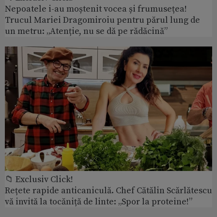
Nepoatele i-au moștenit vocea și frumusețea!
Trucul Mariei Dragomiroiu pentru părul lung de
un metru: „Atenție, nu se dă pe rădăcină”
📁 Exclusiv Click!
Rețete rapide anticaniculă. Chef Cătălin Scărlătescu
vă invită la tocăniță de linte: „Spor la proteine!”