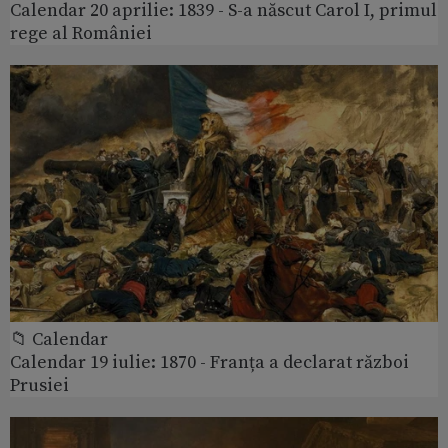
Calendar 20 aprilie: 1839 - S-a născut Carol I, primul
rege al României
📁 Calendar
Calendar 19 iulie: 1870 - Franța a declarat război
Prusiei