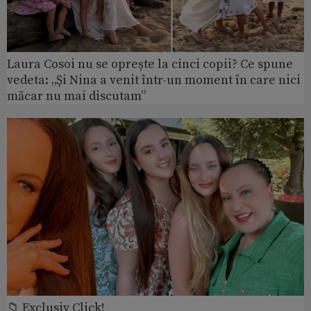
Laura Cosoi nu se oprește la cinci copii? Ce spune
vedeta: „Și Nina a venit într-un moment în care nici
măcar nu mai discutam”
📁 Exclusiv Click!