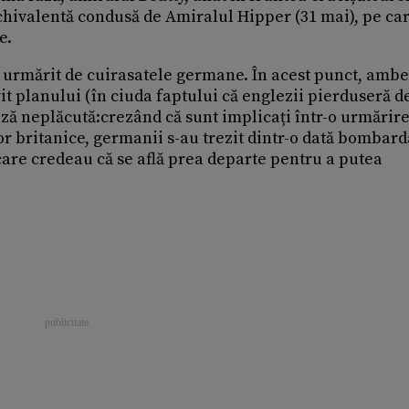
chivalentă condusă de Amiralul Hipper (31 mai), pe car
e.
d, urmărit de cuirasatele germane. În acest punct, ambe
t planului (în ciuda faptului că englezii pierduseră de
riză neplăcută:crezând că sunt implicați într-o urmărir
r britanice, germanii s-au trezit dintr-o dată bombard
care credeau că se află prea departe pentru a putea