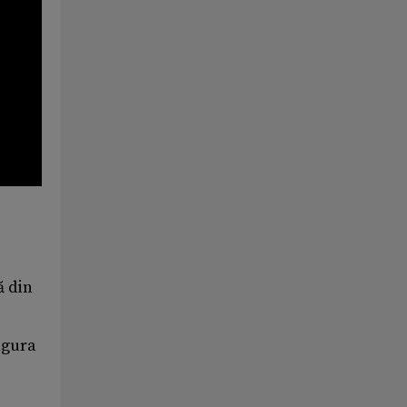
ă din
ngura