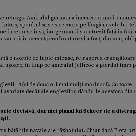
ă se retragă. Amiralul german a încercat atunci o mane
a întors, sperând să se strecoare pe lângă navele lui Jel
oe încetinise însă, iar germanii s-au trezit față în față
avariată în această confruntare și a fost, din nou, obli
 după o noapte de lupte intense, retragerea crucișătoare
 ușoare, în timp ce amiralul Jellicoe a pierdut timp p
glezii 14 (și de două ori mai mulți marinari). Cu toate
i avariate decât ale englezilor, dându-le acestora din
torie decisivă, dar nici planul lui Scheer de a distru
șit.
tre bătăliile navale ale războiului. Chiar dacă Flota br