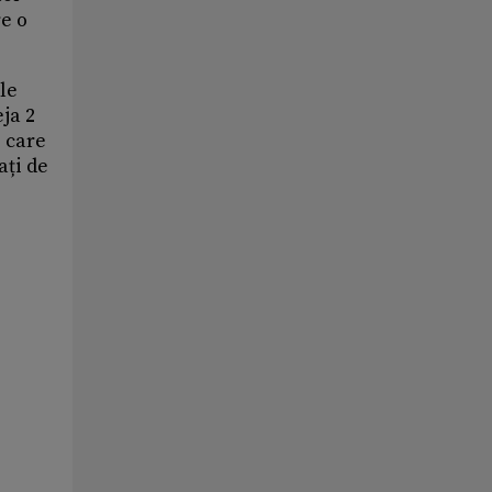
e o
le
ja 2
e care
ați de