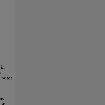
 în
de
a putea
ie.
lor