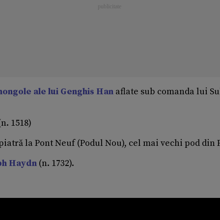
ongole ale lui Genghis Han
aflate sub comanda lui Su
n. 1518)
 piatră la Pont Neuf (Podul Nou), cel mai vechi pod din 
ph Haydn
(n. 1732).