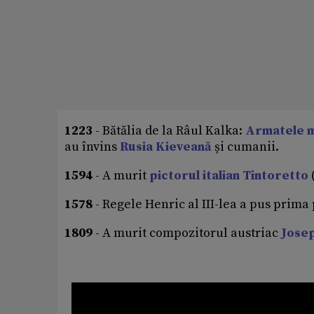
1223
- Bătălia de la Râul Kalka:
Armatele m
au învins
Rusia Kieveană
și cumanii.
1594
- A murit
pictorul italian Tintoretto
(
1578
- Regele Henric al III-lea a pus prima
1809
- A murit compozitorul austriac
Jose