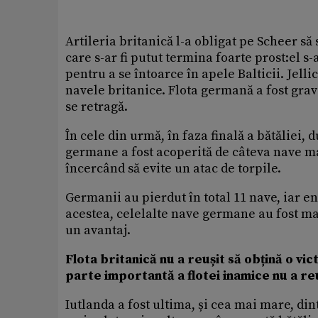
Artileria britanică l-a obligat pe Scheer s
care s-ar fi putut termina foarte prost:el s-
pentru a se întoarce în apele Balticii. Jellic
navele britanice. Flota germană a fost grav 
se retragă.
În cele din urmă, în faza finală a bătăliei,
germane a fost acoperită de câteva nave mai
încercând să evite un atac de torpile.
Germanii au pierdut în total 11 nave, iar en
acestea, celelalte nave germane au fost ma
un avantaj.
Flota britanică nu a reușit să obțină o vic
parte importantă a flotei inamice nu a reu
Iutlanda a fost ultima, și cea mai mare, din