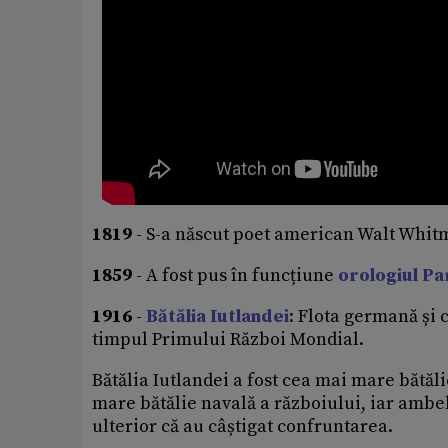
1819
- S-a născut poet american Walt Whitm
1859
- A fost pus în funcțiune
orologiul Pa
1916
-
Bătălia Iutlandei
: Flota germană și 
timpul Primului Război Mondial.
Bătălia Iutlandei a fost cea mai mare bătăl
mare bătălie navală a războiului, iar ambel
ulterior că au câștigat confruntarea.