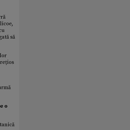
vră
licoe,
 cu
gată să
lor
rețios
 urmă
ge o
itanică