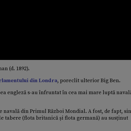
an (d. 1892).
rlamentului din Londra
, poreclit ulterior Big Ben.
cea engleză s-au înfruntat în cea mai mare luptă naval
ie navală din Primul Război Mondial. A fost, de fapt, si
e tabere (flota britanică și flota germană) au susținut