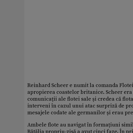
Reinhard Scheer e numit la comanda Flotei 
apropierea coastelor britanice. Scheer era c
comunicații ale flotei sale și credea că flot
interveni în cazul unui atac surpriză de pro
mesajele codate ale germanilor și erau pre
Ambele flote au navigat în formațiuni simila
Bătălia propriu-zisă a avut cinci faze. În p