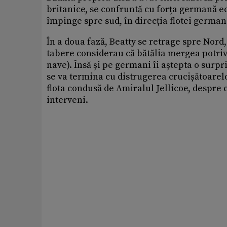
britanice, se confruntă cu forța germană e
împinge spre sud, în direcția flotei german
În a doua fază, Beatty se retrage spre Nor
tabere considerau că bătălia mergea potrivi
nave). Însă și pe germani îi aștepta o surp
se va termina cu distrugerea crucișătoarelo
flota condusă de Amiralul Jellicoe, despre 
interveni.