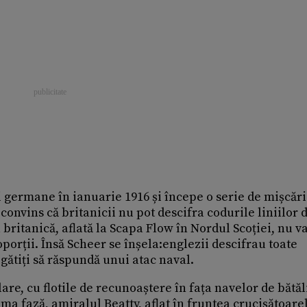
germane în ianuarie 1916 și începe o serie de mișcări
onvins că britanicii nu pot descifra codurile liniilor 
a britanică, aflată la Scapa Flow în Nordul Scoției, nu v
porții. Însă Scheer se înșela:englezii descifrau toate
gătiți să răspundă unui atac naval.
re, cu flotile de recunoaștere în fața navelor de bătăl
rima fază, amiralul Beatty, aflat în fruntea crucișătoare