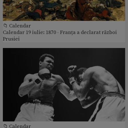
📁 Calendar
Calendar 19 iulie: 1870 - Franța a declarat război
Prusiei
📁 Calendar