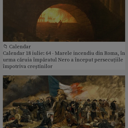
📁 Calendar
Calendar 18 iulie: 64 - Marele incendiu din Roma, în
urma căruia împăratul Nero a început persecuțiile
împotriva creștinilor