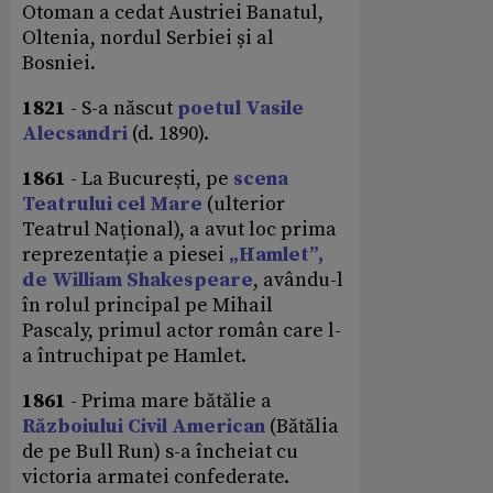
Otoman a cedat Austriei Banatul,
Oltenia, nordul Serbiei și al
Bosniei.
1821
- S-a născut
poetul Vasile
Alecsandri
(d. 1890).
1861
- La București, pe
scena
Teatrului cel Mare
(ulterior
Teatrul Național), a avut loc prima
reprezentație a piesei
„Hamlet”,
de William Shakespeare
, avându-l
în rolul principal pe Mihail
Pascaly, primul actor român care l-
a întruchipat pe Hamlet.
1861
- Prima mare bătălie a
Războiului Civil American
(Bătălia
de pe Bull Run) s-a încheiat cu
victoria armatei confederate.