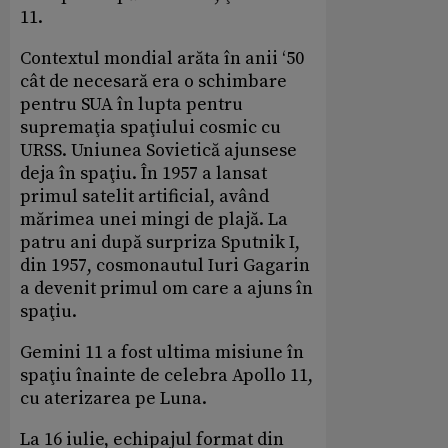
11.
Contextul mondial arăta în anii ‘50
cât de necesară era o schimbare
pentru SUA în lupta pentru
supremaţia spaţiului cosmic cu
URSS. Uniunea Sovietică ajunsese
deja în spaţiu. În 1957 a lansat
primul satelit artificial, având
mărimea unei mingi de plajă. La
patru ani după surpriza Sputnik I,
din 1957, cosmonautul Iuri Gagarin
a devenit pri­mul om care a ajuns în
spaţiu.
Gemini 11 a fost ultima misiune în
spaţiu înainte de celebra Apollo 11,
cu aterizarea pe Luna.
La 16 iulie, echipajul format din