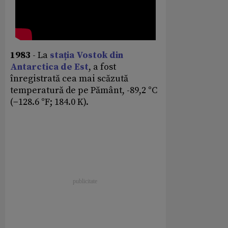
1983
- La
stația Vostok din
Antarctica de Est
, a fost
înregistrată cea mai scăzută
temperatură de pe Pământ, -89,2 °C
(−128.6 °F; 184.0 K).