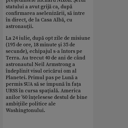
preşedintele Richard Nixon. Şeful
statului a avut grijă ca, după
confirmarea aselenizării, să intre
în direct, de la Casa Albă, cu
astronauţii.
La 24 iulie, după opt zile de misiune
(195 de ore, 18 minute şi 35 de
secunde), echipajul s-a întors pe
Terra. Au trecut 40 de ani de când
astronautul Neil Armstrong a
îndeplinit visul oricărui om al
Planetei. Primul pas pe Lună a
permis SUA să se impună în faţa
URSS în cursa spaţială. America
anilor '60 înţelesese destul de bine
ambiţiile politice ale
Washingtonului.