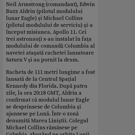
Neil Armstrong (comandant), Edwin
Buzz Aldrin (pilotul modulului
lunar Eagle) şi Michael Collins
(pilotul modulului de serviciu) şi-a
început misiunea. Apollo 11. Cei
trei astronauţi s-au instalat în faţa
modulului de comandă Columbia al
navetei ataşată rachetei lansatoare
Saturn V şi au pornit la drum.
Racheta de 111 metri lungime a fost
lansată de la Centrul Spaţial
Kennedy din Florida. După patru
zile, la ora 20:18 GMT, Aldrin a
confirmat că modulul lunar Eagle
se desprinsese de Columbia şi
ajunsese pe Lună. Într-o zonă
denumită Marea Liniştii. Colegul
Michael Collins rămăsese pe
Colmbia, zburând pe orbita Lunii.