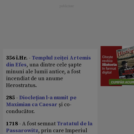
356 î.Hr.
-
Templul zeiței Artemis
din Efes
, una dintre cele șapte
minuni ale lumii antice, a fost
incendiat de un anume
Herostratus.
285
-
Dioclețian l-a numit pe
Maximian ca Caesar
și co-
conducător.
1718
- A fost semnat
Tratatul de la
Passarowitz
, prin care Imperiul